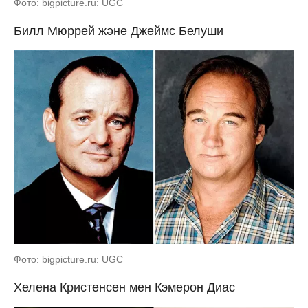
Фото: bigpicture.ru: UGC
Билл Мюррей және Джеймс Белуши
Фото: bigpicture.ru: UGC
Хелена Кристенсен мен Кэмерон Диас