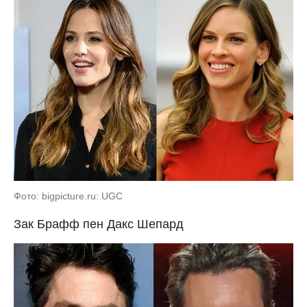
Фото: bigpicture.ru: UGC
Зак Брафф пен Дакс Шепард