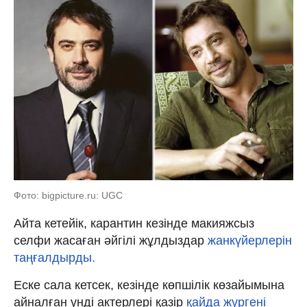
Фото: bigpicture.ru: UGC
Айта кетейік, карантин кезінде макияжсыз
селфи жасаған әйгілі жұлдыздар
жанкүйерлерін
таңғалдырды.
Еске сала кетсек, кезінде көпшілік көзайымына
айналған үнді актерлері қазір
қайда жүргені