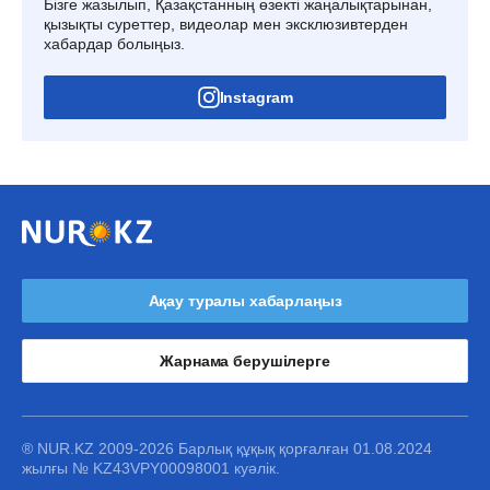
Бізге жазылып, Қазақстанның өзекті жаңалықтарынан,
қызықты суреттер, видеолар мен эксклюзивтерден
хабардар болыңыз.
Instagram
Ақау туралы хабарлаңыз
Жарнама берушілерге
® NUR.KZ 2009-2026 Барлық құқық қорғалған 01.08.2024
жылғы № KZ43VPY00098001 куәлік.