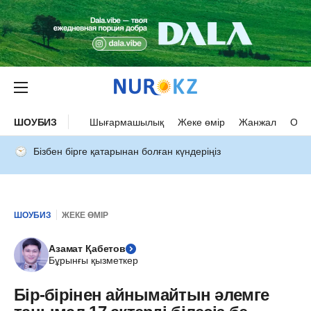
ШОУБИЗ
Шығармашылық
Жеке өмір
Жанжал
Оқыс
Бізбен бірге қатарынан болған күндеріңіз
ШОУБИЗ
ЖЕКЕ ӨМІР
Азамат Қабетов
Бұрынғы қызметкер
Бір-бірінен айнымайтын әлемге