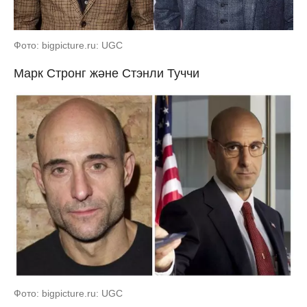
Фото: bigpicture.ru: UGC
Марк Стронг және Стэнли Туччи
Фото: bigpicture.ru: UGC