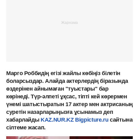
Марго Роббидің егізі жайлы көбіңіз білетін
боларсыздар. Алайда актерлердің біразында
өздерінен айнымаған "туыстары" бар
көрінеді. Түр-әлпеті ұқсас, тіпті кей көрермен
үнемі шатыстыратын 17 актер мен актрисаның
суретін назарларыңызға ұсынамыз деп
хабарлайды
KAZ.NUR.KZ
Bigpicture.ru
сайтына
сілтеме жасап.