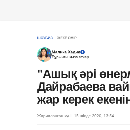
ШОУБИЗ
ЖЕКЕ ӨМІР
Малика Хадид
Бұрынғы қызметкер
"Ашық әрі өнер
Дайрабаева вай
жар керек екені
Жарияланған күні:
15 шілде 2020, 13:54