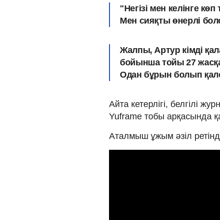
"Негізі мен келінге к
Мен сияқты өнерлі бол
Жалпы, Артур кімді қ
бойынша тойы 27 жасқа
Одан бұрын болып қалс
Айта кетерлігі, белгілі жу
Yuframe тобы арқасында қ
Аталмыш ұжым әзіл ретінд