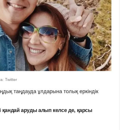
: Twitter
дық таңдауда ұлдарына толық еркіндік
і қандай аруды алып келсе де, қарсы