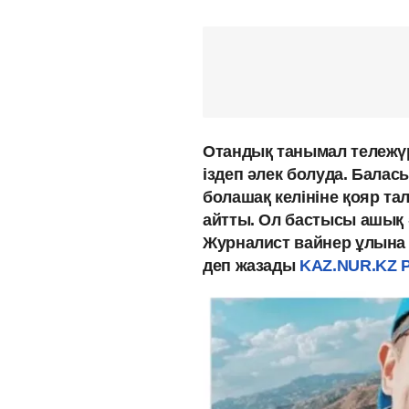
Отандық танымал тележү
іздеп әлек болуда. Баласы
болашақ келініне қояр та
айтты. Ол бастысы ашық әр
Журналист вайнер ұлына ө
деп жазады
KAZ.NUR.KZ