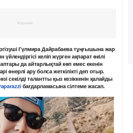
ргізуші Гүлмира Дайрабаева тұңғышына жар
н үйлендіргісі келіп жүрген ақпарат өкілі
лаптары да айтарлықтай көп емес екенін
і өнерлі ару болса жеткілікті деп отыр.
зі секілді талантты қыз кезіккенін қалайды
Paparazzi
бағдарламасына сілтеме жасап.