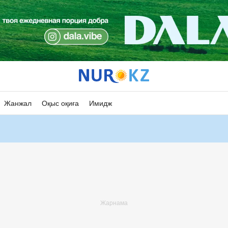
Жанжал
Оқыс оқиға
Имидж