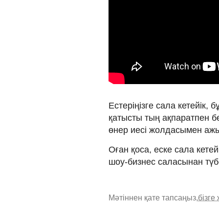
Естеріңізге сала кетейік, 
қатысты тың ақпаратпен бө
өнер иесі жолдасымен ажы
Оған қоса, еске сала кете
шоу-бизнес саласынан түбе
Мәтіннен қате тапсаңыз,
бізге