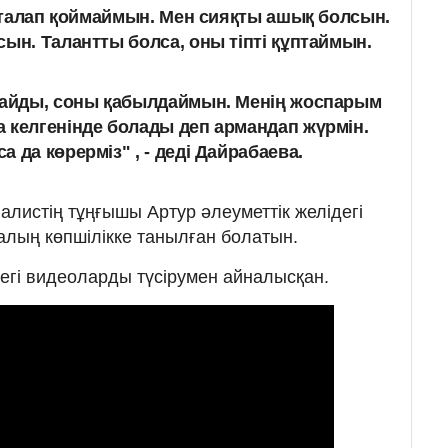
өп талап қоймаймын. Мен сияқты ашық болсын.
сын. Талантты болса, оны тіпті құптаймын.
алайды, соны қабылдаймын. Менің жоспарым
 келгенінде болады деп армандап жүрмін.
а да көрерміз"
, - деді Дайрабаева.
рналистің тұңғышы Артур әлеуметтік желідегі
алың көпшілікке танылған болатын.
егі видеоларды түсірумен айналысқан.