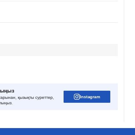
рыңыз
Instagram
тарынан, қызықты суреттер,
лыңыз.