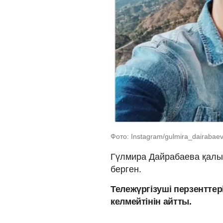
Фото: Instagram/gulmira_dairabaeva
Гүлмира Дайрабаева қалың
берген.
Тележүргізуші перзенттер
келмейтінін айтты.