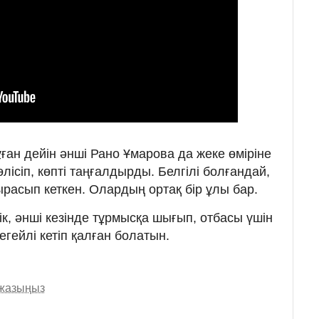
бұған дейін әнші Рано Ұмарова да жеке өміріне
лісіп, көпті таңғалдырды. Белгілі болғандай,
расып кеткен. Олардың ортақ бір ұлы бар.
йік, әнші кезінде тұрмысқа шығып, отбасы үшін
гейлі кетіп қалған болатын.
 жазыңыз