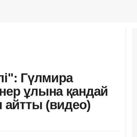
лі": Гүлмира
нер ұлына қандай
н айтты (видео)