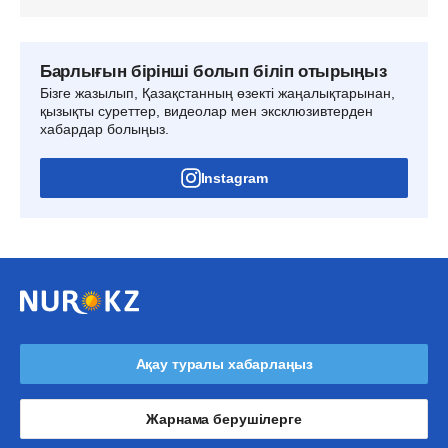
Барлығын бірінші болып біліп отырыңыз
Бізге жазылып, Қазақстанның өзекті жаңалықтарынан,
қызықты суреттер, видеолар мен эксклюзивтерден
хабардар болыңыз.
Instagram
Ақау туралы хабарлаңыз
Жарнама берушілерге