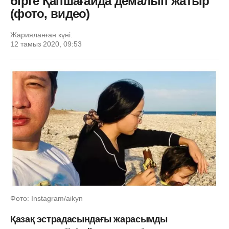
бірге Қапшағайда демалып жатыр
(фото, видео)
Жарияланған күні:
12 тамыз 2020, 09:53
Фото: Instagram/aikyn
Қазақ эстрадасындағы жарасымды