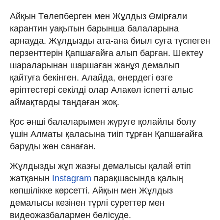
Айқын Төлепберген мен Жұлдыз Өмірғали
карантин уақытын барынша балаларына
арнауда. Жұлдызды ата-ана биыл суға түспеген
перзенттерін Қапшағайға алып барған. Шектеу
шараларынан шаршаған жанұя демалып
қайтуға бекінген. Алайда, өнердегі өзге
әріптестері секілді олар Алакөл іспетті алыс
аймақтарды таңдаған жоқ.
Қос әнші балаларымен жүруге қолайлы болу
үшін Алматы қаласына тиіп тұрған Қапшағайға
баруды жөн санаған.
Жұлдызды жұп жазғы демалысы қалай өтіп
жатқанын
Instagram
парақшасында қалың
көпшілікке көрсетті. Айқын мен Жұлдыз
демалысы кезінен түрлі суреттер мен
видеожазбалармен бөлісуде.