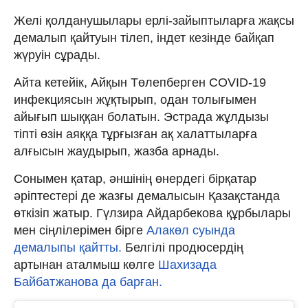
Желі қолданушылары ерлі-зайыптыларға жақсы
демалып қайтуын тілеп, індет кезінде байқап
жүруін сұрады.
Айта кетейік, Айқын Төлепберген COVID-19
инфекциясын жұқтырып, одан толығымен
айығып шыққан болатын. Эстрада жұлдызы
тіпті өзін аяққа тұрғызған ақ халаттыларға
алғысын жаудырып, жазба арнады.
Сонымен қатар, әншінің өнердегі бірқатар
әріптестері де жазғы демалысын Қазақстанда
өткізіп жатыр. Гүлзира Айдарбекова құрбылары
мен сіңлілерімен бірге
Алакөл суында
демалыпы қайтты.
Белгілі продюсердің
артынан аталмыш көлге
Шахизада
Байбатжанова да барған.