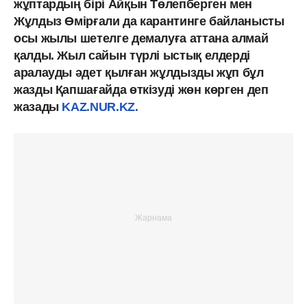
жұптардың бірі Айқын Төлепберген мен
Жұлдыз Өмірғали да карантинге байланысты
осы жылы шетелге демалуға аттана алмай
қалды. Жыл сайын түрлі ыстық елдерді
аралауды әдет қылған жұлдызды жұп бұл
жазды Қапшағайда өткізуді жөн көрген деп
жазады
KAZ.NUR.KZ.