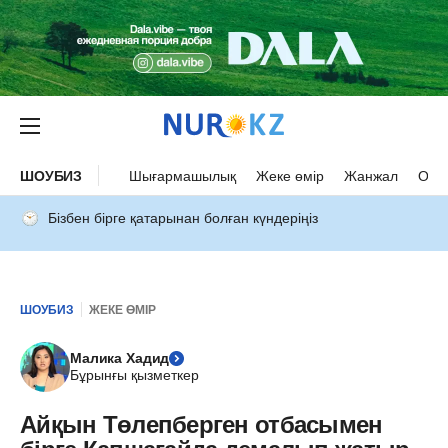
ШОУБИЗ
Шығармашылық
Жеке өмір
Жанжал
Оқыс
Бізбен бірге қатарынан болған күндеріңіз
ШОУБИЗ
ЖЕКЕ ӨМІР
Малика Хадид
Бұрынғы қызметкер
Айқын Төлепберген отбасымен