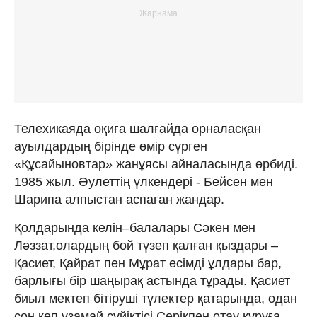
Телехикаяда оқиға шалғайда орналасқан
ауылдардың бірінде өмір сүрген
«Құсайыновтар» жанұясы айналасында өрбиді.
1985 жыл. Әулеттің үлкендері - Бейсен мен
Шарипа алпыстан аспаған жандар.
Қолдарында келін–балалары Сәкен мен
Ләззат,олардың бой түзеп қалған қыздары –
Қасиет, Қайрат пен Мұрат есімді ұлдары бар,
барлығы бір шаңырақ астында тұрады. Қасиет
биыл мектеп бітіруші түлектер қатарында, одан
соң көп ұзамай сүйіктісі Серікпен отау құруға