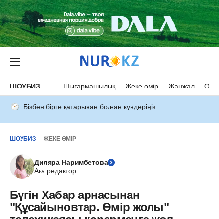
ШОУБИЗ
Шығармашылық
Жеке өмір
Жанжал
Оқыс
Бізбен бірге қатарынан болған күндеріңіз
ШОУБИЗ
ЖЕКЕ ӨМІР
Диляра Наримбетова
Аға редактор
Бүгін Хабар арнасынан
"Құсайыновтар. Өмір жолы"