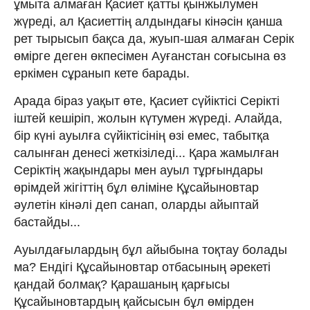
ұмыта алмаған Қасиет қатты қынжылумен
жүреді, ал Қасиеттің алдындағы кінәсін қанша
рет тырысып бақса да, жуып-шая алмаған Серік
өмірге деген өкпесімен Ауғанстан соғысына өз
еркімен сұранып кете барады.
Арада біраз уақыт өте, Қасиет сүйіктісі Серікті
іштей кешіріп, жолын күтумен жүреді. Алайда,
бір күні ауылға сүйіктісінің өзі емес, табытқа
салынған денесі жеткізіледі... Қара жамылған
Серіктің жақындары мен ауыл тұрғындары
өрімдей жігіттің бұл өліміне Құсайыновтар
әулетін кінәлі деп санап, оларды айыптай
бастайды...
Ауылдағылардың бұл айыбына тоқтау болады
ма? Ендігі Құсайыновтар отбасының әрекеті
қандай болмақ? Қарашаның қарғысы
Құсайыновтардың қайсысын бұл өмірден