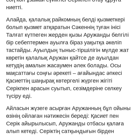
ниетті.
Алайда, қалалық райкомның белді қызметкері
болып қызмет атқаратын Сәкеннің туған інісі
Талғат күтпеген жерден қызы Аружанды белгілі
бір себептермен ауылға біраз уақытқа әкеліп
тастайды. Ауылдың тыныс-тіршілігін мүлде жат
көретін қалалық Аружан қайтсе де ауылдан
кетудің амалын жасаумен әлек болады. Осы
мақсаттағы соңғы әрекеті – ағайындас әпкесі
Қасиеттің шаңырақ көтергелі жүрген жігіті
Серікпен арасын суытып, сезімдеріне селкеу
түсіру еді.
Айласын жүзеге асырған Аружанның бұл ойыны
өзінің ойлаған нәтижесін береді: Қасиет пен
Серік айырылысып, Аружанды отбасы қалаға
алып кетеді. Серіктің сатқындығын бірден