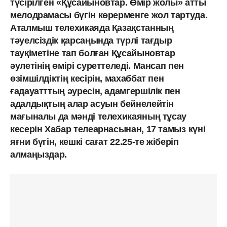
түсірілген
«Құсайыновтар. Өмір жолы» атты
мелодрамасы бүгін көрерменге жол тартуда.
Аталмыш телехикаяда
Қазақстанның
тәуелсіздік қарсаңында түрлі тағдыр
тауқіметіне тап болған Құсайыновтар
әулетінің өмірі суреттеледі. Мансап пен
өзімшілдіктің кесірін, махаббат пен
ғадауатттың әуресін, адамгершілік пен
адалдықтың алар асуын бейнелейтін
мағыналы да мәнді телехикаяның тұсау
кесерін
Хабар телеарнасынан, 17 тамыз
күні
яғни
бүгін, кешкі сағат 22.25-те
жіберіп
алмаңыздар.