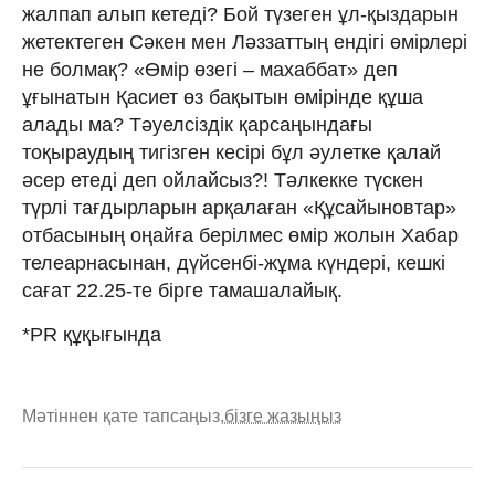
жалпап алып кетеді? Бой түзеген ұл-қыздарын
жетектеген Сәкен мен Ләззаттың ендігі өмірлері
не болмақ? «Өмір өзегі – махаббат» деп
ұғынатын Қасиет өз бақытын өмірінде құша
алады ма? Тәуелсіздік қарсаңындағы
тоқыраудың тигізген кесірі бұл әулетке қалай
әсер етеді деп ойлайсыз?! Тәлкекке түскен
түрлі тағдырларын арқалаған «Құсайыновтар»
отбасының оңайға берілмес өмір жолын Хабар
телеарнасынан, дүйсенбі-жұма күндері, кешкі
сағат 22.25-те бірге тамашалайық.
*PR құқығында
Мәтіннен қате тапсаңыз,
бізге жазыңыз