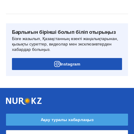
Барлығын бірінші болып біліп отырыңыз
Бізге жазылып, Қазақстанның өзекті жаңалықтарынан,
қызықты суреттер, видеолар мен эксклюзивтерден
хабардар болыңыз.
Instagram
Ақау туралы хабарлаңыз