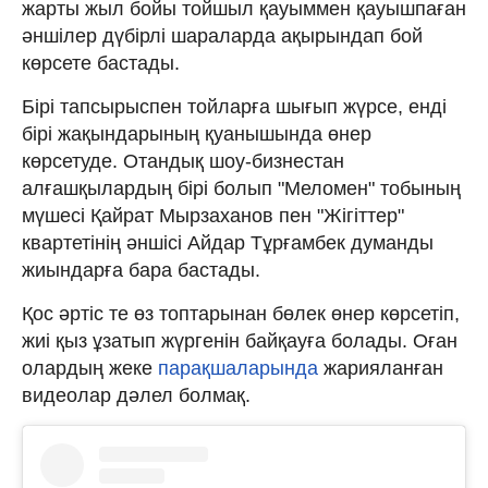
жарты жыл бойы тойшыл қауыммен қауышпаған
әншілер дүбірлі шараларда ақырындап бой
көрсете бастады.
Бірі тапсырыспен тойларға шығып жүрсе, енді
бірі жақындарының қуанышында өнер
көрсетуде. Отандық шоу-бизнестан
алғашқылардың бірі болып "Меломен" тобының
мүшесі Қайрат Мырзаханов пен "Жігіттер"
квартетінің әншісі Айдар Тұрғамбек думанды
жиындарға бара бастады.
Қос әртіс те өз топтарынан бөлек өнер көрсетіп,
жиі қыз ұзатып жүргенін байқауға болады. Оған
олардың жеке
парақшаларында
жарияланған
видеолар дәлел болмақ.