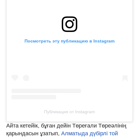
Посмотреть эту публикацию в Instagram
Публикация от Instagram
Айта кетейік, бұған дейін Төреғали Төреәлінің
қарындасын ұзатып,
Алматыда дүбірлі той