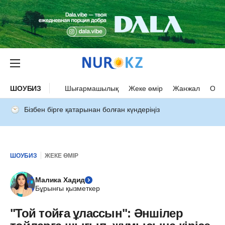
ШОУБИЗ
Шығармашылық
Жеке өмір
Жанжал
Оқыс
Бізбен бірге қатарынан болған күндеріңіз
ШОУБИЗ
ЖЕКЕ ӨМІР
Малика Хадид
Бұрынғы қызметкер
"Той тойға ұлассын": Әншілер