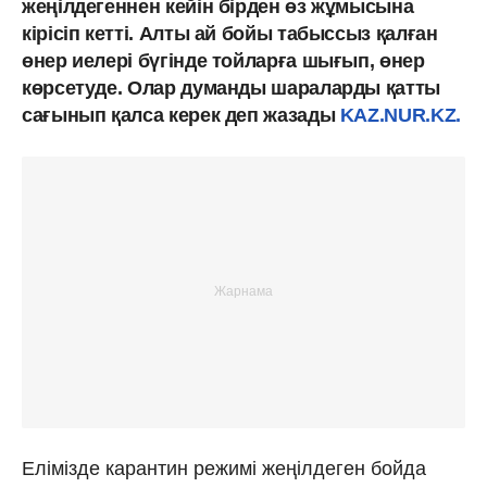
жеңілдегеннен кейін бірден өз жұмысына
кірісіп кетті. Алты ай бойы табыссыз қалған
өнер иелері бүгінде тойларға шығып, өнер
көрсетуде. Олар думанды шараларды қатты
сағынып қалса керек деп жазады
KAZ.NUR.KZ.
Елімізде карантин режимі жеңілдеген бойда