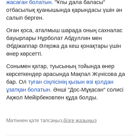
жасаған болатын.
"Ұлы дала баласы"
отбасылық қуанышында қарындасы үшін ән
салып берген.
Оған қоса, аталмыш шарада оның сахналас
бауырлары Нұрболат Абдуллин мен
Әбдіжаппар Әлқожа да кеш қонақтары үшін
өнер көрсетті.
Сонымен қатар, туысының тойында өнер
көрсеткендер арасында Мақпал Жүнісова да
бар. Ол
туған сіңлісінің қызын өзі қолдан
ұзатқан болатын.
Әнші "Дос-Мұқасан" солисі
Ақжол Мейірбековпен құда болды.
Мәтіннен қате тапсаңыз,
бізге жазыңыз