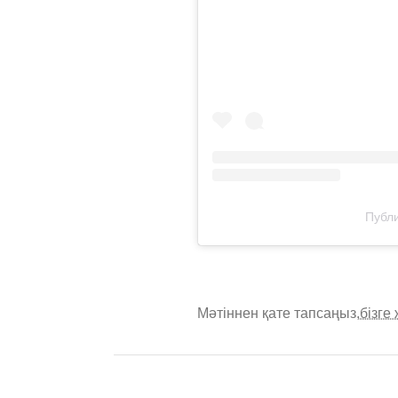
Публи
Мәтіннен қате тапсаңыз,
бізге