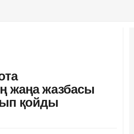
ота
ің жаңа жазбасы
рып қойды