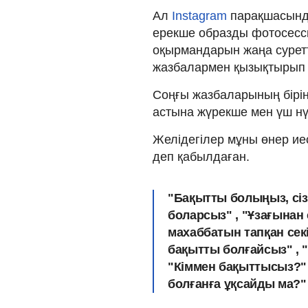
Ал
Instagram
парақшасында
ерекше образды фотосесс
оқырмандарын жаңа суретт
жазбалармен қызықтырып 
Соңғы жазбаларының бірінд
астына жүрекше мен үш нү
Желідегілер мұны өнер ие
деп қабылдаған.
"Бақытты болыңыз, сіз
боларсыз" , "Ұзағынан с
махаббатын тапқан сек
бақытты болғайсыз" , 
"Кіммен бақыттысыз?" ,
болғанға ұқсайды ма?" ,