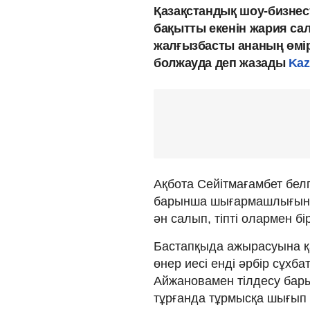
Қазақстандық шоу-бизнес
бақытты екенін жария сал
жалғызбасты ананың өмір
болжауда деп жазады
Kaz
Ақбота Сейітмағамбет бел
барынша шығармашлығын ш
ән салып, тіпті олармен б
Бастапқыда ажырасуына қа
өнер иесі енді әрбір сұхб
Айжановамен тілдесу бар
тұрғанда тұрмысқа шығып 