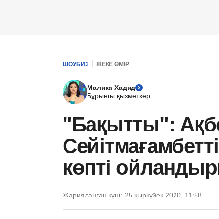
ШОУБИЗ
ЖЕКЕ ӨМІР
Малика Хадид
Бұрынғы қызметкер
"Бақытты": Ақб
Сейітмағамбетт
көпті ойланды
Жарияланған күні:
25 қыркүйек 2020, 11:58