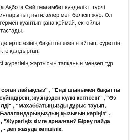
 Ақбота Сейітмағамбет күнделікті түрлі
ияларының нәтижелерімен бөлісіп жүр. Ол
ермен қуантып қана қоймай, екі ойлы
тастады.
е әртіс өзінің бақытты екенін айтып, суреттің
кте қалдырған.
сі жүрегінің жартысын тапқанын меңзеп тұр
 соған лайықсыз" , "Енді шынымен бақытты
үйіндірсін, жүзіңізден күлкі кетпесін" , "Өз
ілді" , "Махаббатыңызды дұрыс тауып,
"Балапандарыңыздың қызығын көріңіз" ,
 "Жүрегіңіз кімге арналған? Біреу пайда
 - деп жазуда көпшілік.