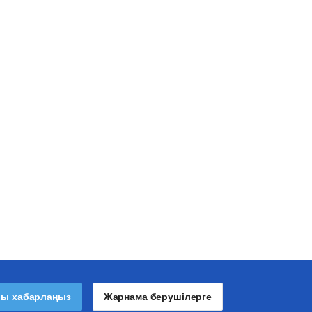
лы хабарлаңыз
Жарнама берушілерге