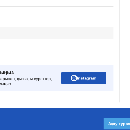
рыңыз
Instagram
тарынан, қызықты суреттер,
лыңыз.
Ақау тура