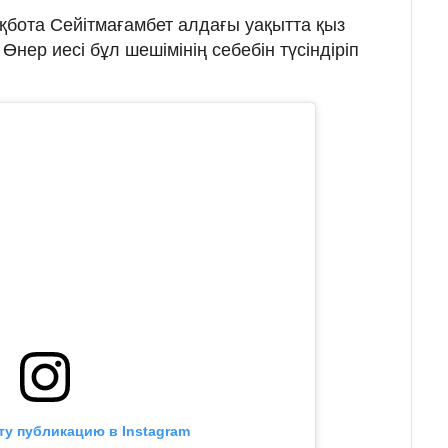
 Ақбота Сейітмағамбет алдағы уақытта қыз
Өнер иесі бұл шешімінің себебін түсіндіріп
ту публикацию в Instagram