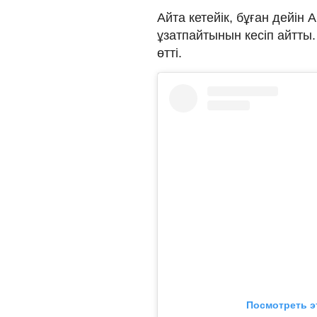
Айта кетейік, бұған дейін
ұзатпайтынын кесіп айтты. 
өтті.
Посмотреть э