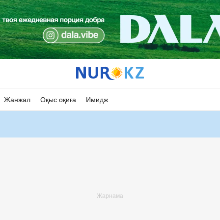
Жанжал
Оқыс оқиға
Имидж