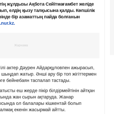
тің жұлдызы Ақбота Сейітмағамбет желіде
ып, елдің қызу талқысына қалды. Көпшілік
інде бір азаматтың пайда болғанын
.nur.kz.
гілі актер Дәурен Айдарқұловпен ажырасып,
ыңдап жатыр. Әнші ару бір топ жігіттермен
ірге бейнебаян таспалап тастады.
тысты еш жерде пікір білдірмейтінін айтқан
атында жан сырын ақтаруда. Жанар
ысында ол балалары кішкентай болып
алмақ екенін жасырмай айтты.