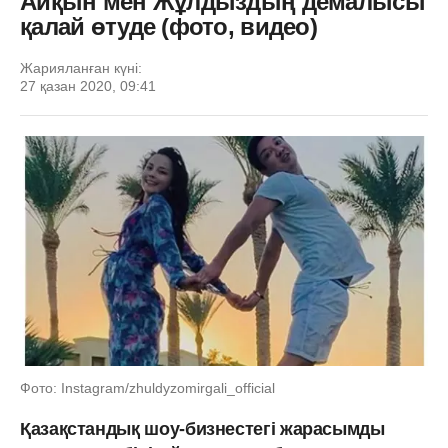
Айқын мен Жұлдыздың демалысы
қалай өтуде (фото, видео)
Жарияланған күні:
27 қазан 2020, 09:41
Фото: Instagram/zhuldyzomirgali_official
Қазақстандық шоу-бизнестегі жарасымды