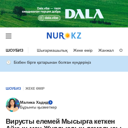
ШОУБИЗ
Шығармашылық
Жеке өмір
Жанжал
Оқыс
Бізбен бірге қатарынан болған күндеріңіз
ШОУБИЗ
ЖЕКЕ ӨМІР
Малика Хадид
Бұрынғы қызметкер
Вирусты елемей Мысырға кеткен