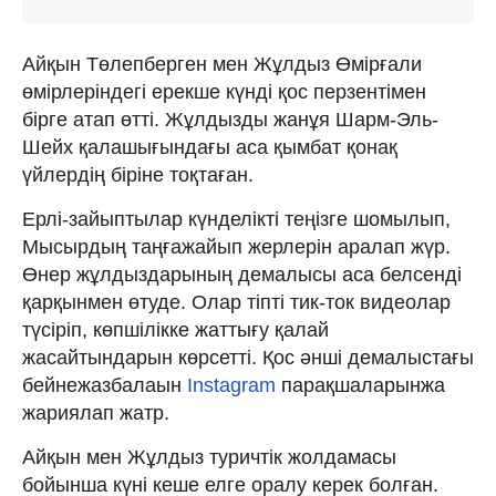
Айқын Төлепберген мен Жұлдыз Өмірғали
өмірлеріндегі ерекше күнді қос перзентімен
бірге атап өтті. Жұлдызды жанұя Шарм-Эль-
Шейх қалашығындағы аса қымбат қонақ
үйлердің біріне тоқтаған.
Ерлі-зайыптылар күнделікті теңізге шомылып,
Мысырдың таңғажайып жерлерін аралап жүр.
Өнер жұлдыздарының демалысы аса белсенді
қарқынмен өтуде. Олар тіпті тик-ток видеолар
түсіріп, көпшілікке жаттығу қалай
жасайтындарын көрсетті. Қос әнші демалыстағы
бейнежазбалаын
Instagram
парақшаларынжа
жариялап жатр.
Айқын мен Жұлдыз туричтік жолдамасы
бойынша күні кеше елге оралу керек болған.