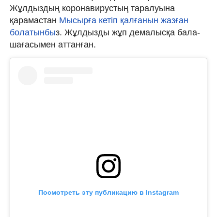
Жұлдыздың коронавирустың таралуына
қарамастан
Мысырға кетіп қалғанын жазған
болатынбы
з. Жұлдызды жұп демалысқа бала-
шағасымен аттанған.
Посмотреть эту публикацию в Instagram