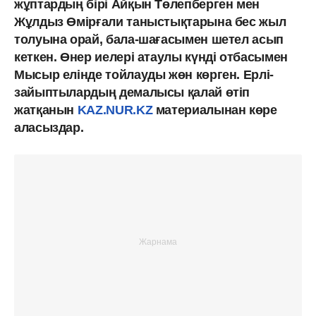
жұптардың бірі Айқын Төлепберген мен
Жұлдыз Өмірғали таныстықтарына бес жыл
толуына орай, бала-шағасымен шетел асып
кеткен. Өнер иелері атаулы күнді отбасымен
Мысыр елінде тойлауды жөн көрген. Ерлі-
зайыптылардың демалысы қалай өтіп
жатқанын
KAZ.NUR.KZ
материалынан көре
аласыздар.