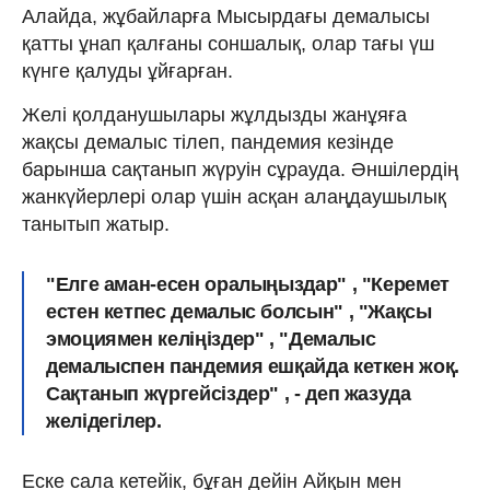
Алайда, жұбайларға Мысырдағы демалысы
қатты ұнап қалғаны соншалық, олар тағы үш
күнге қалуды ұйғарған.
Желі қолданушылары жұлдызды жанұяға
жақсы демалыс тілеп, пандемия кезінде
барынша сақтанып жүруін сұрауда. Әншілердің
жанкүйерлері олар үшін асқан алаңдаушылық
танытып жатыр.
"Елге аман-есен оралыңыздар" , "Керемет
естен кетпес демалыс болсын" , "Жақсы
эмоциямен келіңіздер" , "Демалыс
демалыспен пандемия ешқайда кеткен жоқ.
Сақтанып жүргейсіздер" , - деп жазуда
желідегілер.
Еске сала кетейік, бұған дейін Айқын мен