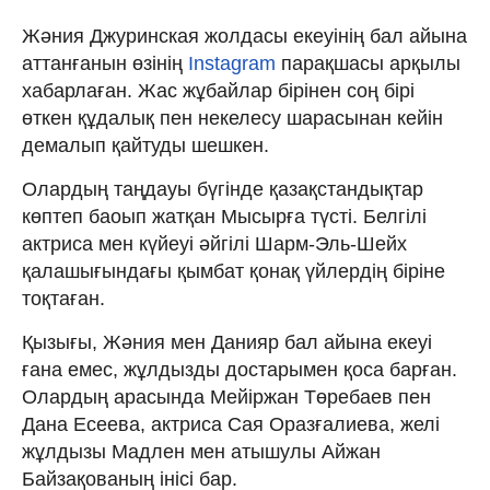
Жәния Джуринская жолдасы екеуінің бал айына
аттанғанын өзінің
Instagram
парақшасы арқылы
хабарлаған. Жас жұбайлар бірінен соң бірі
өткен құдалық пен некелесу шарасынан кейін
демалып қайтуды шешкен.
Олардың таңдауы бүгінде қазақстандықтар
көптеп баоып жатқан Мысырға түсті. Белгілі
актриса мен күйеуі әйгілі Шарм-Эль-Шейх
қалашығындағы қымбат қонақ үйлердің біріне
тоқтаған.
Қызығы, Жәния мен Данияр бал айына екеуі
ғана емес, жұлдызды достарымен қоса барған.
Олардың арасында Мейіржан Төребаев пен
Дана Есеева, актриса Сая Оразғалиева, желі
жұлдызы Мадлен мен атышулы Айжан
Байзақованың інісі бар.