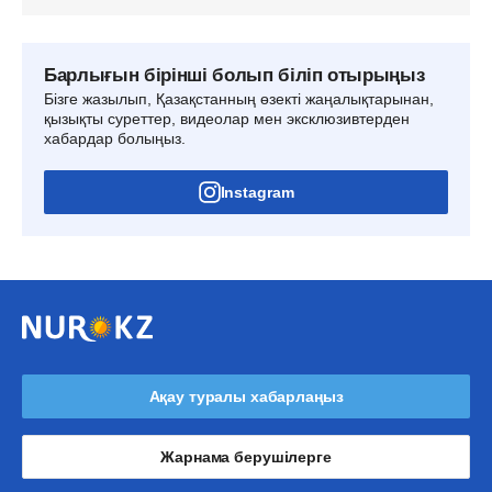
Барлығын бірінші болып біліп отырыңыз
Бізге жазылып, Қазақстанның өзекті жаңалықтарынан,
қызықты суреттер, видеолар мен эксклюзивтерден
хабардар болыңыз.
Instagram
Ақау туралы хабарлаңыз
Жарнама берушілерге