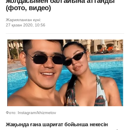
жолдасымен бал айына аттанды
(фото, видео)
Жарияланған күні:
27 қазан 2020, 10:56
Фото: Instagram/khizmetov
Жақында ғана шариғат бойынша некесін