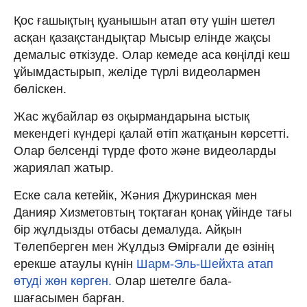
Қос ғашықтың қуанышын атап өту үшін шетел
асқан қазақстандықтар Мысыр елінде жақсы
демалыс өткізуде. Олар кемеде аса көңілді кеш
ұйымдастырып, желіде түрлі видеолармен
бөліскен.
Жас жұбайлар өз оқырмандарына ыстық
мекендегі күндері қалай өтіп жатқанын көрсетті.
Олар белсенді түрде фото және видеоларды
жариялап жатыр.
Еске сала кетейік, Жәния Джуринская мен
Данияр Хизметовтың тоқтаған қонақ үйінде тағы
бір жұлдызды отбасы демалуда. Айқын
Төлепберген мен Жұлдыз Өмірғали де өзінің
ерекше атаулы күнін
Шарм-Эль-Шейхта атап
өтуді жөн көрген.
Олар шетелге бала-
шағасымен барған.