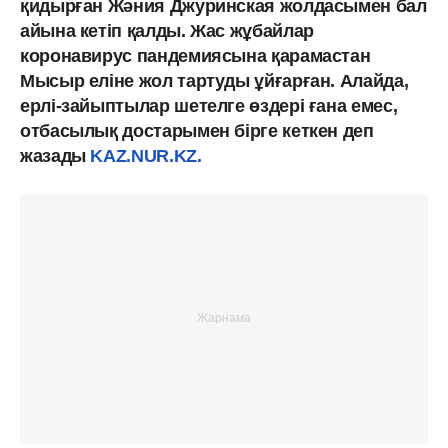
қидырған Жәния Джуринская жолдасымен бал
айына кетіп қалды. Жас жұбайлар
коронавирус пандемиясына қарамастан
Мысыр еліне жол тартуды ұйғарған. Алайда,
ерлі-зайыптылар шетелге өздері ғана емес,
отбасылық достарымен бірге кеткен деп
жазады
KAZ.NUR.KZ.