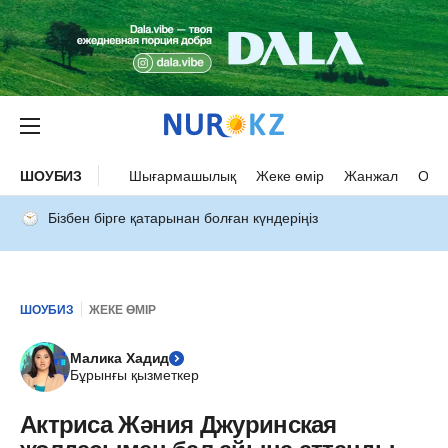
ШОУБИЗ
Шығармашылық
Жеке өмір
Жанжал
Оқыс
Бізбен бірге қатарынан болған күндеріңіз
ШОУБИЗ
ЖЕКЕ ӨМІР
Малика Хадид
Бұрынғы қызметкер
Актриса Жәния Джуринская