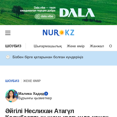
ШОУБИЗ
Шығармашылық
Жеке өмір
Жанжал
Оқыс
Бізбен бірге қатарынан болған күндеріңіз
ШОУБИЗ
ЖЕКЕ ӨМІР
Малика Хадид
Бұрынғы қызметкер
Әйгілі Неслихан Атагүл