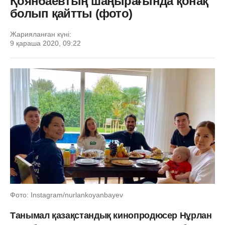
Қоянбаевтың шаңырағында қонақ
болып қайтты (фото)
Жарияланған күні:
9 қараша 2020, 09:22
Фото: Instagram/nurlankoyanbayev
Танымал қазақстандық кинопродюсер Нұрлан