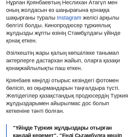
Нұрлан Қоянбаевтың Неслихан Атагүл мен
оның жолдасын өз шаңырағына қонаққа
шақырғаны туралы
Instagram
желісі арқылы
белгілі болды. Кинопродюсер тұркиялық
жұлдызды жұпты өзінің Стамбұлдағы үйінде
қонақ еткен.
Әзілкештің жары қалың көпшілікке танымал
актерлерге дастархан жайып, оларға қазақи
қонақжайлылықты паш еткен.
Қоянбаев көңілді отырыс кезіндегі фотомен
бөлісіп, өз оқырмандарын таңғалдыра түсті.
Желідегілер қазақстандық продюсердің Түркия
жұлдыздарымен айырылмас дос болып
кеткеніне тәнті болған.
"Үйіңде Түркия жұлдыздары отырған
қандай керемет", "Енді Сьтамбұлға көшіп