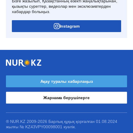
Бізге жазылып, Қазақстанның өзекті жаңалықтарынан,
қызықты суреттер, видеолар мен эксклюзивтерден
хабардар болыңыз.
Instagram
Ақау туралы хабарлаңыз
Жарнама берушілерге
® NUR.KZ 2009-2026 Барлық құқық қорғалған 01.08.2024
жылғы № KZ43VPY00098001 куәлік.