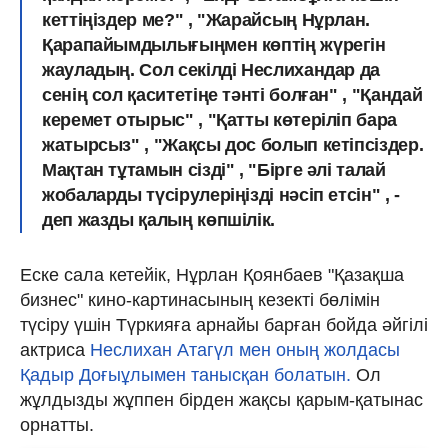
кеттіңіздер ме?" , "Жарайсың Нұрлан.
Қарапайымдылығыңмен көптің жүрегін
жауладың. Сол секілді Неслихандар да
сенің сол қаситетіңе тәнті болған" , "Қандай
керемет отырыс" , "Қатты көтеріліп бара
жатырсыз" , "Жақсы дос болып кетіпсіздер.
Мақтан тұтамын сізді" , "Бірге әлі талай
жобаларды түсірулеріңізді нәсіп етсін" , -
деп жазды қалың көпшілік.
Еске сала кетейік, Нұрлан Қоянбаев "Қазақша
бизнес" кино-картинасының кезекті бөлімін
түсіру үшін Түркияға арнайы барған бойда әйгілі
актриса
Неслихан Атагүл мен оның жолдасы
Қадыр Доғыұлымен танысқан болатын.
Ол
жұлдызды жұппен бірден жақсы қарым-қатынас
орнатты.