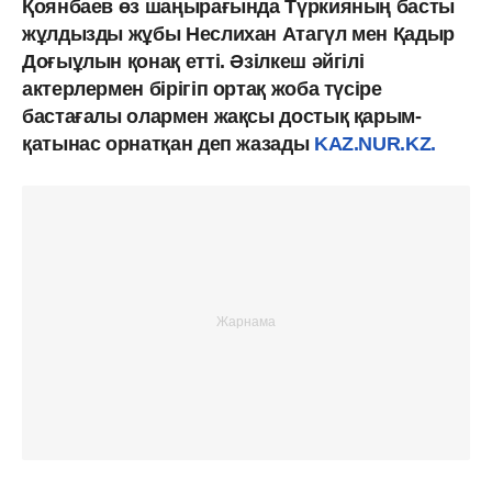
Қоянбаев өз шаңырағында Түркияның басты
жұлдызды жұбы Неслихан Атагүл мен Қадыр
Доғыұлын қонақ етті. Әзілкеш әйгілі
актерлермен бірігіп ортақ жоба түсіре
бастағалы олармен жақсы достық қарым-
қатынас орнатқан деп жазады
KAZ.NUR.KZ.