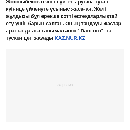
Жолшыбеков өзінің сүйген аруына туған
күіннде үйленуге ұсыныс жасаған. Желі
жұлдызы бұл ерекше сәтті естеқаларлықтай
ету үшін барын салған. Оның таңдауы жастар
арасында аса танымал әнші "Daricorn"_ға
түскен деп жазады
KAZ.NUR.KZ
.