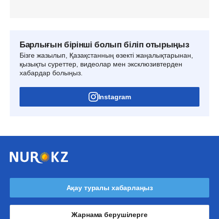
Барлығын бірінші болып біліп отырыңыз
Бізге жазылып, Қазақстанның өзекті жаңалықтарынан,
қызықты суреттер, видеолар мен эксклюзивтерден
хабардар болыңыз.
Instagram
Ақау туралы хабарлаңыз
Жарнама берушілерге