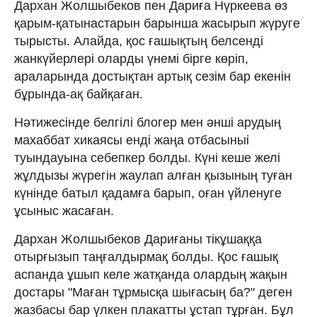
Дархан Жолшыбеков пен Дариға Нүркеева өз
қарым-қатынастарын барынша жасырып жүруге
тырысты. Алайда, қос ғашықтың белсенді
жанкүйерлері оларды үнемі бірге көріп,
араларында достықтан артық сезім бар екенін
бұрында-ақ байқаған.
Нәтижесінде белгілі блогер мен әнші арудың
махаббат хикаясы енді жаңа отбасыныі
туындауына себепкер болды. Күні кеше желі
жұлдызы жүрегін жаулап алған қызының туған
күнінде батыл қадамға барып, оған үйленуге
ұсыныс жасаған.
Дархан Жолшыбеков Дариғаны тікұшаққа
отырғызып таңғалдырмақ болды. Қос ғашық
аспанда ұшып келе жатқанда олардың жақын
достары "Маған тұрмысқа шығасың ба?" деген
жазбасы бар үлкен плакатты ұстап тұрған. Бұл