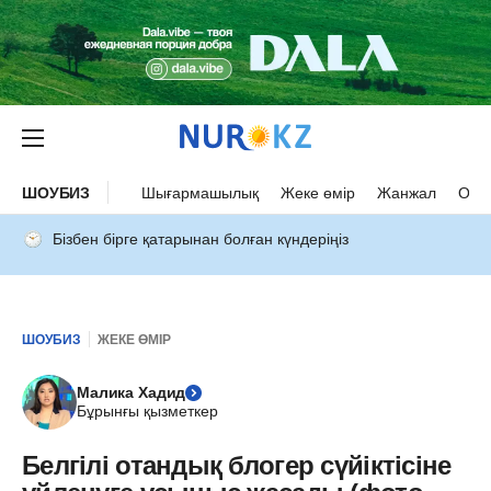
ШОУБИЗ
Шығармашылық
Жеке өмір
Жанжал
Оқыс
Бізбен бірге қатарынан болған күндеріңіз
ШОУБИЗ
ЖЕКЕ ӨМІР
Малика Хадид
Бұрынғы қызметкер
Белгілі отандық блогер сүйіктісіне