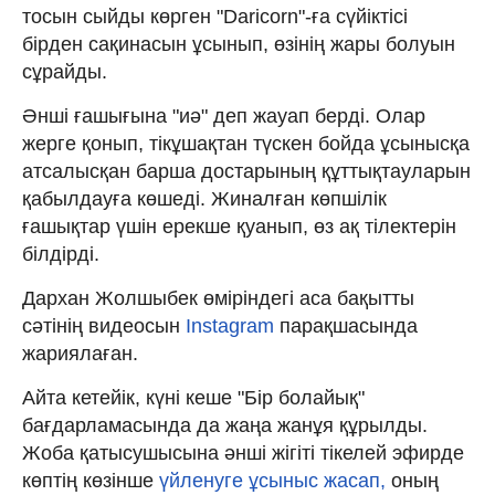
тосын сыйды көрген "Daricorn"-ға сүйіктісі
бірден сақинасын ұсынып, өзінің жары болуын
сұрайды.
Әнші ғашығына "иә" деп жауап берді. Олар
жерге қонып, тікұшақтан түскен бойда ұсынысқа
атсалысқан барша достарының құттықтауларын
қабылдауға көшеді. Жиналған көпшілік
ғашықтар үшін ерекше қуанып, өз ақ тілектерін
білдірді.
Дархан Жолшыбек өміріндегі аса бақытты
сәтінің видеосын
Instagram
парақшасында
жариялаған.
Айта кетейік, күні кеше "Бір болайық"
бағдарламасында да жаңа жанұя құрылды.
Жоба қатысушысына әнші жігіті тікелей эфирде
көптің көзінше
үйленуге ұсыныс жасап,
оның