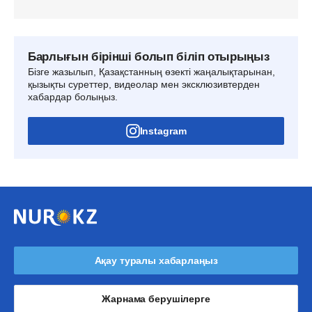
Барлығын бірінші болып біліп отырыңыз
Бізге жазылып, Қазақстанның өзекті жаңалықтарынан,
қызықты суреттер, видеолар мен эксклюзивтерден
хабардар болыңыз.
Instagram
Ақау туралы хабарлаңыз
Жарнама берушілерге