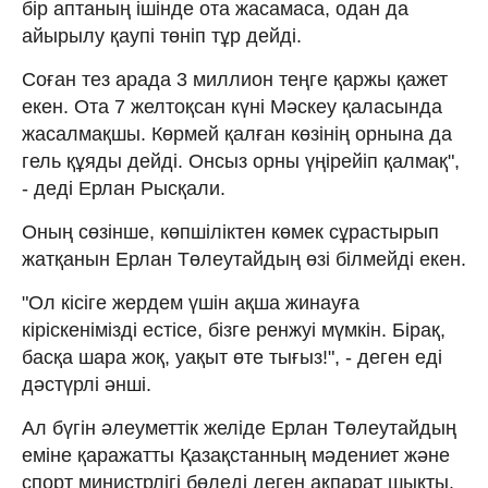
бір аптаның ішінде ота жасамаса, одан да
айырылу қаупі төніп тұр дейді.
Соған тез арада 3 миллион теңге қаржы қажет
екен. Ота 7 желтоқсан күні Мәскеу қаласында
жасалмақшы. Көрмей қалған көзінің орнына да
гель құяды дейді. Онсыз орны үңірейіп қалмақ",
- деді Ерлан Рысқали.
Оның сөзінше, көпшіліктен көмек сұрастырып
жатқанын Ерлан Төлеутайдың өзі білмейді екен.
"Ол кісіге жердем үшін ақша жинауға
кіріскенімізді естісе, бізге ренжуі мүмкін. Бірақ,
басқа шара жоқ, уақыт өте тығыз!", - деген еді
дәстүрлі әнші.
Ал бүгін әлеуметтік желіде Ерлан Төлеутайдың
еміне қаражатты Қазақстанның мәдениет және
спорт министрлігі бөледі деген ақпарат шықты.