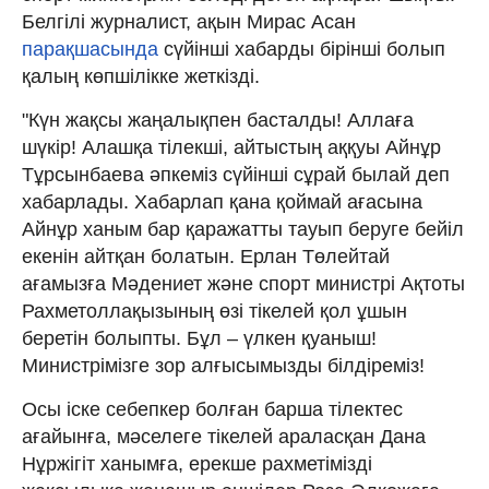
Белгілі журналист, ақын Мирас Асан
парақшасында
сүйінші хабарды бірінші болып
қалың көпшілікке жеткізді.
"Күн жақсы жаңалықпен басталды! Аллаға
шүкір! Алашқа тілекші, айтыстың аққуы Айнұр
Тұрсынбаева әпкеміз сүйінші сұрай былай деп
хабарлады. Хабарлап қана қоймай ағасына
Айнұр ханым бар қаражатты тауып беруге бейіл
екенін айтқан болатын. Ерлан Төлейтай
ағамызға Мәдениет және спорт министрі Ақтоты
Рахметоллақызының өзі тікелей қол ұшын
беретін болыпты. Бұл – үлкен қуаныш!
Министрімізге зор алғысымызды білдіреміз!
Осы іске себепкер болған барша тілектес
ағайынға, мәселеге тікелей араласқан Дана
Нұржігіт ханымға, ерекше рахметімізді