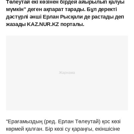
Төлеутай екі көзінен бірдей айырылып қалуы
мүмкін" деген ақпарат тарады. Бұл деректі
дәстүрлі әнші Ерлан Рысқали де растады деп
жазады KAZ.NUR.KZ порталы.
"Ерағамыздың (ред. Ерлан Төлеутай) қос көзі
көрмей қалған. Бір көзі су қараңғы, екіншісіне