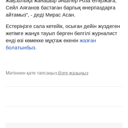
жақсылықа жанашыр әншілер Роза Әлқожаға,
Сейл Аяғанов бастаған барлық өнерпаздарға
айтамыз", - деді Мирас Асан.
Естеріңізге сала кетейік, осыған дейін жүздеген
жетімге жанұя тауып берген белгілі журналист
енді өзі көмекке мұқтаж екенін
жазған
болатынбыз.
Мәтіннен қате тапсаңыз,
бізге жазыңыз