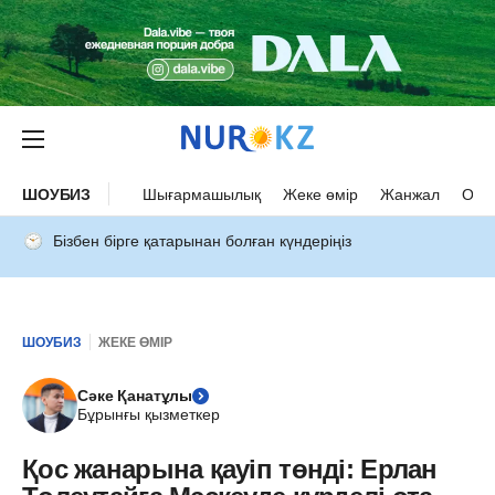
ШОУБИЗ
Шығармашылық
Жеке өмір
Жанжал
Оқыс
Бізбен бірге қатарынан болған күндеріңіз
ШОУБИЗ
ЖЕКЕ ӨМІР
Сәке Қанатұлы
Бұрынғы қызметкер
Қос жанарына қауіп төнді: Ерлан