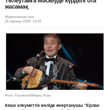
Төлеутайға Мәскеуде күрделі ота
жасамақ
Жарияланған күні:
26 қараша 2020, 13:45
Фото: Facebook/Мирас Асан
Кеше әлеуметтік желіде өнертанушы "Ерлан