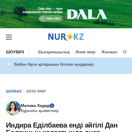
ШОУБИЗ
Шығармашылық
Жеке өмір
Жанжал
Оқыс
Бізбен бірге қатарынан болған күндеріңіз
ШОУБИЗ
ЖЕКЕ ӨМІР
Малика Хадид
Бұрынғы қызметкер
Индира Еділбаева енді әйгілі Дан