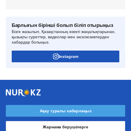
Барлығын бірінші болып біліп отырыңыз
Бізге жазылып, Қазақстанның өзекті жаңалықтарынан,
қызықты суреттер, видеолар мен эксклюзивтерден
хабардар болыңыз.
Instagram
Ақау туралы хабарлаңыз
Жарнама берушілерге