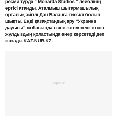
ресми түрде " Monarda Studios " лейблінің
әртісі атанды. Аталмыш шығармашылық
орталық әйгілі Дан Баланға тиесілі болып
шықты. Енді қазақстандық ару "Украина
дауысы" жобасында өзіне жетекшілік еткен
жұлдыздың қоластында өнер көрсетеді деп
жазады KAZ.NUR.KZ.