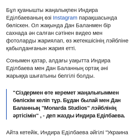
Бұл қуанышты жаңалықпен Индира
Еділбаеваның өзі
Instagram
парақшасында
бөліскен. Ол жақында Дан Баланмен бір
сахнада ән салған сәтінен видео мен
фотоларды жариялап, өз жетекшісінің лэйбліне
қабылданғанын жария етті.
Сонымен қатар, алдағы уақытта Индира
Еділбаева мен Дан Баланның ортақ әні
жарыққа шығатыны белгілі болды.
"Сіздермен өте керемет жаңалығыммен
бөліскім келіп тұр. Бұдан былай мен Дан
Баланның "Monarda Studios" лэйблінің
әртісімін" , - деп жазды Индира Еділбаева.
Айта кетейік, Индира Еділбаева әйгілі "Украина