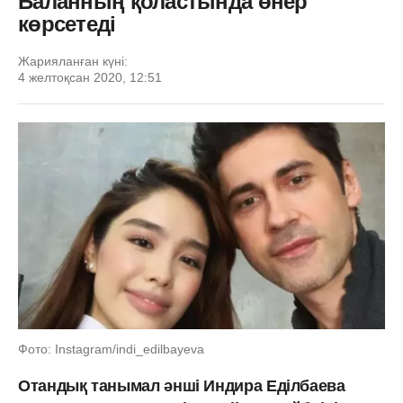
Баланның қоластында өнер
көрсетеді
Жарияланған күні:
4 желтоқсан 2020, 12:51
Фото: Instagram/indi_edilbayeva
Отандық танымал әнші Индира Еділбаева