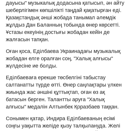
дауысы" музыкалық додасына қатысып, ән айту
шеберлігімен көпшілікті таңдай қақатырған еді.
Қазақстандық әнші жобада танымал әлемдік
жұлдыз Дан Баланның тобында өнер көрсетті.
Ұстазы екеуінің достығы жобадан кейін де
жалғасын тапқан.
Оған қоса, Еділбаева Украинадағы музыкалық
жобадан елге оралған соң, "Халық алғысы"
жүлдесіне ие болды.
Еділбаеваға ерекше төсбелгіні табыстау
салтанатты түрде өтті. Өнер саңлақтары үлкен
жиында жас әншіні құттықтап, оған өз ақ
батасын берген. Талантты аруға "Халық
алғысы" медалін Алтынбек Қоразбаев таққан.
Сонымен қатар, Индира Еділбаеваның есімі
соңғы уақытта желіде қызу талқылануда. Желі