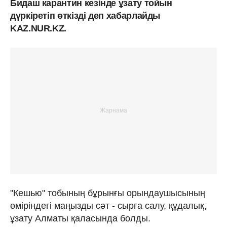
Бидаш карантин кезінде ұзату тойын
дүркіретіп өткізді деп хабарлайды
KAZ.NUR.KZ.
"Кешью" тобының бұрынғы орындаушысының
өміріндегі маңызды сәт - cырға салу, құдалық,
ұзату Алматы қаласында болды.