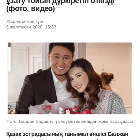
ұзату тойын дүркіретіп өткізді
(фото, видео)
Жарияланған күні:
6 желтоқсан 2020, 15:33
Фото: Балдан Бидаштың әлеуметтік желідегі жеке парақшасы
Қазақ эстрадасының танымал әншісі Балжан