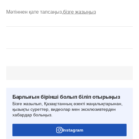
Мәтіннен қате тапсаңыз,
бізге жазыңыз
Барлығын бірінші болып біліп отырыңыз
Бізге жазылып, Қазақстанның өзекті жаңалықтарынан,
қызықты суреттер, видеолар мен эксклюзивтерден
хабардар болыңыз.
Instagram