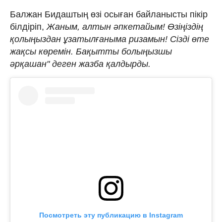
Балжан Бидаштың өзі осыған байланысты пікір
білдіріп,
Жаным, алтын әпкетайым! Өзіңіздің
қолыңыздан ұзатылғаныма ризамын! Сізді өте
жақсы көремін. Бақытты болыңызшы
әрқашан" деген жазба қалдырды.
Посмотреть эту публикацию в Instagram