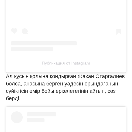
Публикация от Instagram
Ал құсын қолына қондырған Жахан Отарғалиев
болса, анасына берген уәдесін орындағанын,
сүйіктісін өмір бойы еркелететінін айтып, сөз
берді.