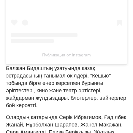
Публикация от Instagram
Балжан Бидаштың ұзатуында қазақ
эстрадасының танымал өкілдері, "Кешью"
тобында бірге өнер көрсеткен бұрынғы
әріптестері, кино және театр әртістері,
жайдарман жұлдыздары, блогерлер, вайнерлер
бой көрсетті.
Олардың қатарында Серік Ибрагимов, Ғаділбек
Жанай, Нұрболхан Шарапов, Жанел Макажан,
Сара Амангелді, Елиза Берікқызы, Жұлдыз