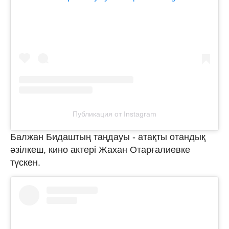
Публикация от Instagram
Балжан Бидаштың таңдауы - атақты отандық
әзілкеш, кино актері Жахан Отарғалиевке
түскен.