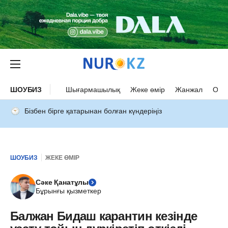
ШОУБИЗ
Шығармашылық
Жеке өмір
Жанжал
Оқыс
Бізбен бірге қатарынан болған күндеріңіз
ШОУБИЗ
ЖЕКЕ ӨМІР
Сәке Қанатұлы
Бұрынғы қызметкер
Балжан Бидаш карантин кезінде