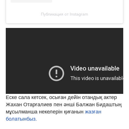
Публикация от Instagram
Еске сала кетсек, осыған дейін отандық актер
Жахан Отарғалиев пен әнші Балжан Бидаштың
мұсылманша некелерін қиғанын
жазған
болатынбыз.