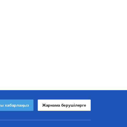
лы хабарлаңыз
Жарнама берушілерге