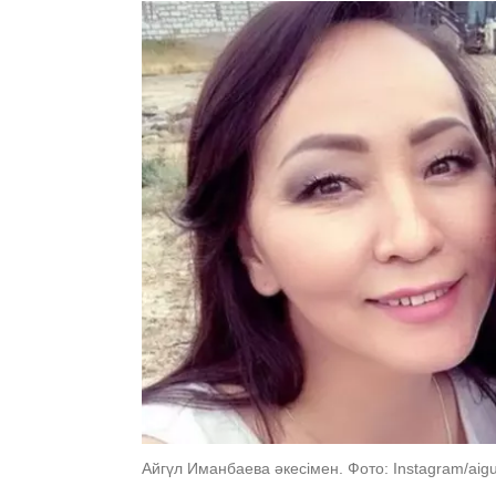
Айгүл Иманбаева әкесімен. Фото: Instagram/aig