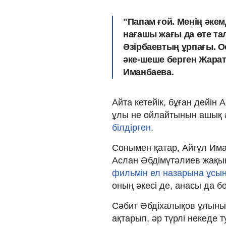
"Папам ғой. Менің әке
нағашы жағы да өте та
Әзірбаевтың ұрпағы. О
әке-шеше берген Жарат
Иманбаева.
Айта кетейік, бұған дейін 
ұлы не ойлайтынын ашық 
білдірген.
Сонымен қатар, Айгүл Им
Аслан Әбдімүтәлиев жақы
фильмін ел назарына ұсы
оның әкесі де, анасы да бо
Сәбит Әбдіхалықов ұлының
ақтарып, әр түрлі некеде 