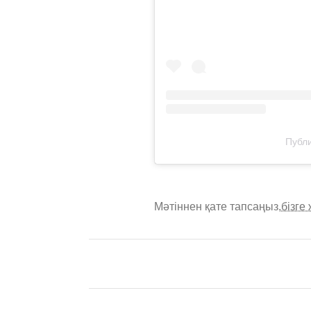
Публи
Мәтіннен қате тапсаңыз,
бізге