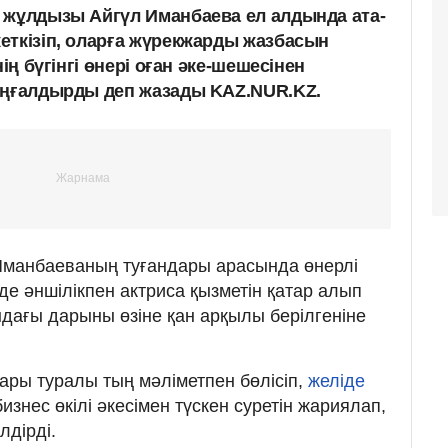
 жұлдызы Айгүл Иманбаева ел алдында ата-
еткізіп, оларға жүрекжарды жазбасын
нің бүгінгі өнері оған әке-шешесінен
аңғалдырды деп жазады KAZ.NUR.KZ.
 Иманбаеваның туғандары арасында өнерлі
нде әншілікпен актриса қызметін қатар алып
ндағы дарыны өзіне қан арқылы берілгеніне
ры туралы тың мәліметпен бөлісіп,
желіде
знес өкілі әкесімен түскен суретін жариялап,
лдірді.