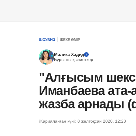
ШОУБИЗ
ЖЕКЕ ӨМІР
Малика Хадид
Бұрынғы қызметкер
"Алғысым шексі
Иманбаева ата-
жазба арнады (
Жарияланған күні:
8 желтоқсан 2020, 12:23