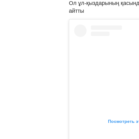
Ол ұл-қыздарының қасында 
айтты
Посмотреть э