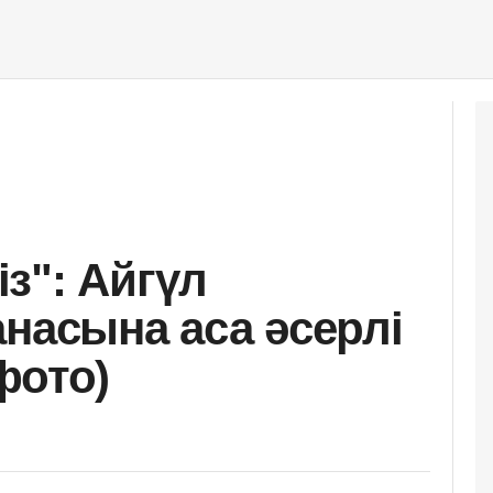
з": Айгүл
анасына аса әсерлі
фото)