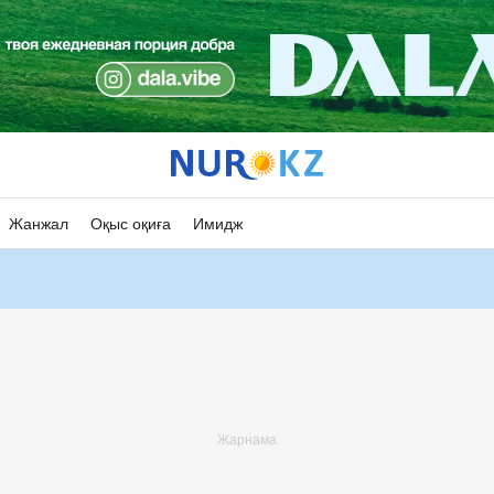
Жанжал
Оқыс оқиға
Имидж