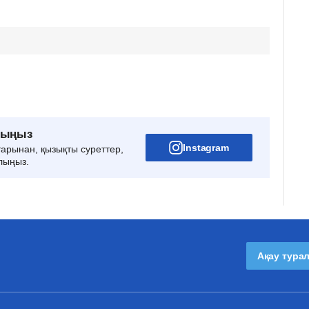
рыңыз
Instagram
тарынан, қызықты суреттер,
лыңыз.
Ақау тура