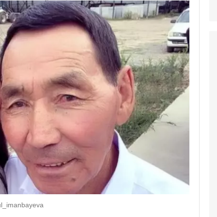
ul_imanbayeva