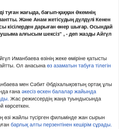
мді туған жағыда, бағып-қаққан Әкемнің
лантты. Және Анам жетісудың дүлдүлі Кенен
сы кісілерден дарыған өнер шығар. Осындай
ушыма алғысым шексіз" , - деп жазды Айгүл
Айгүл Иманбаева өзінің жеке өміріне қатысты
айтты. Ол анасына
өз азаматын табуға тілегін
анбаева мен Сәбит Әбдіхалықовтың ортақ ұлы
нда ғана
әкесіз өскен балалар жайында
нды.
Жас режиссердің жаңа туындысында
й көрсеткен.
 өзі жайлы түсірген фильмінде жан сырын
туған
барлық алты перзентінен кешірім сұрады.