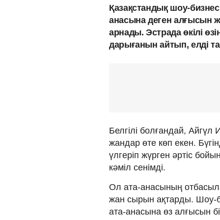
Қазақстандық шоу-бизнес
анасына деген алғысын ж
арнады. Эстрада өкілі өзі
дарығанын айтып, елді т
Белгілі болғандай, Айгүл
жандар өте көп екен. Бүгі
үлгеріп жүрген әртіс бойы
кәміл сенімді.
Ол ата-анасының отбасыла
жан сырын ақтарды. Шоу-би
ата-анасына өз алғысын бі