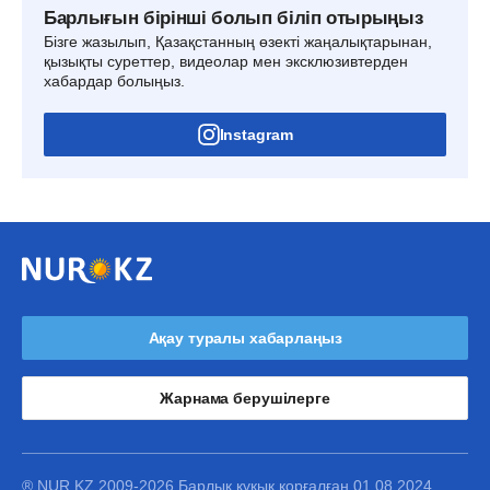
Барлығын бірінші болып біліп отырыңыз
Бізге жазылып, Қазақстанның өзекті жаңалықтарынан,
қызықты суреттер, видеолар мен эксклюзивтерден
хабардар болыңыз.
Instagram
Ақау туралы хабарлаңыз
Жарнама берушілерге
® NUR.KZ 2009-2026 Барлық құқық қорғалған 01.08.2024