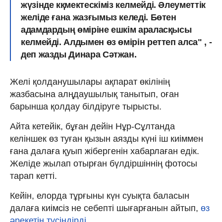
жүзінде кқмектескіміз келмейді. Әлеуметтік
желіде ғана жазғымыз келеді. Бөтен
адамдардың өміріне ешкім араласқысы
келмейді. Алдымен өз өмірін реттеп алса" , -
деп жазды Динара Сәтжан.
Желі қолданушылары ақпарат өкілінің
жазбасына алңдаушылық танытып, оған
барынша қолдау білдіруге тырысты.
Айта кетейік, бұған дейін Нұр-Сұлтанда
келіншек өз туған қызын аязды күні іш киіммен
ғана далаға қуып жібергенін хабарлаған едік.
Желіде жылап отырған бүлдіршіннің фотосы
тарап кетті.
Кейін, елорда тұрғыны күн суықта баласын
далаға киімсіз не себепті шығарғанын айтып,
өз
әрекетін түсіндірді.