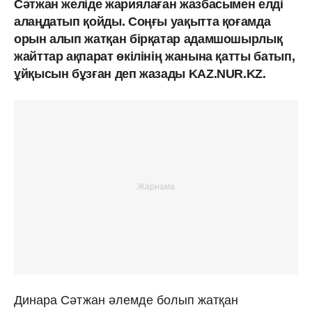
Сәтжан желіде жариялаған жазбасымен елді
алаңдатып қойды. Соңғы уақытта қоғамда
орын алып жатқан бірқатар адамшошырлық
жайттар ақпарат өкілінің жанына қатты батып,
ұйқысын бұзған деп жазады KAZ.NUR.KZ.
Динара Сәтжан әлемде болып жатқан