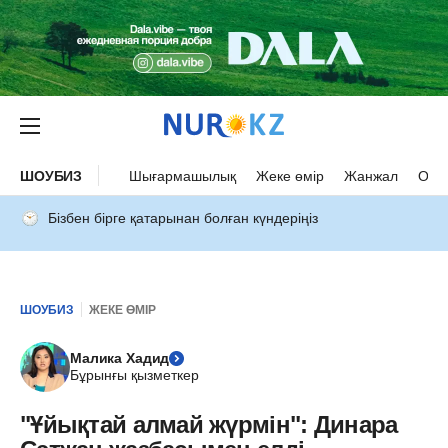
ШОУБИЗ
Шығармашылық
Жеке өмір
Жанжал
Оқыс
Бізбен бірге қатарынан болған күндеріңіз
ШОУБИЗ
ЖЕКЕ ӨМІР
Малика Хадид
Бұрынғы қызметкер
"Ұйықтай алмай жүрмін": Динара