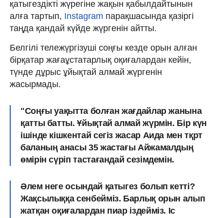
қатыгездікті жүрегіне жақын қабылдайтынын
алға тартып,
Instagram
парақшасында қазіргі
таңда қандай күйде жүргенін айтты.
Белгілі тележүргізуші соңғы кезде орын алған
бірқатар жағаұстатарлық оқиғалардан кейін,
түнде дұрыс ұйықтай алмай жүргенін
жасырмады.
"Соңғы уақытта болған жағдайлар жанына
қатты батты. Ұйықтай алмай жүрмін. Бір күн
ішінде кішкентай сегіз жасар Аида мен тқрт
баланың анасы 35 жастағы Айжамалдың
өмірін сүріп тастағандай сезімдемін.
Әлем неге осындай қатыгез болып кетті?
Жақсылыққа сенбейміз. Барлық орын алып
жатқан оқиғалардан пиар іздейміз. Іс