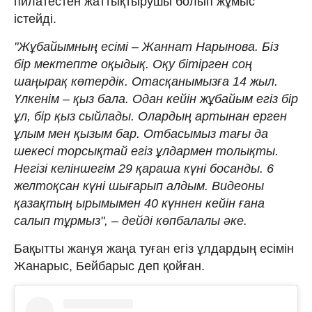
пилатестен жаттықтырушы болып жұмыс
істейді.
"Жұбайымның есімі – Жаннат Нарынова. Біз
бір мектепте оқыдық. Оқу бітірген соң
шаңырақ көтердік. Отасқанымызға 14 жыл.
Үлкенім – қыз бала. Одан кейін жұбайым егіз бір
ұл, бір қыз сыйлады. Олардың артынан ерген
ұлым мен қызым бар. Отбасымыз тағы да
шекесі торсықтай егіз ұлдармен толықты.
Негізі келіншегім 29 қараша күні босанды. 6
желтоқсан күні шығарып алдым. Видеоны
қазақтың ырымымен 40 күннен кейін ғана
салып тұрмыз", – дейді көпбалалы әке.
Бақытты жанұя жаңа туған егіз ұлдардың есімін
Жанарыс, Бейбарыс деп қойған.