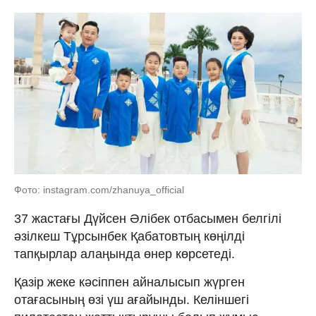
Фото: instagram.com/zhanuya_official
37 жастағы Дүйсен Әлібек отбасымен белгілі
әзілкеш Тұрсынбек Қабатовтың көңілді
тапқырлар алаңында өнер көрсетеді.
Қазір жеке кәсіппен айналысып жүрген
отағасының өзі үш ағайынды. Келіншегі