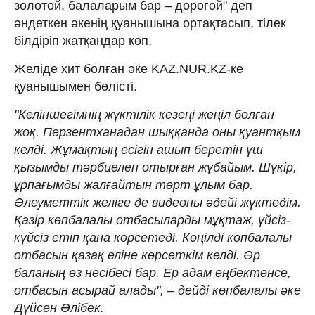
золотой, балаларым бар – дорогой" деп
әндеткен әкенің қуанышына ортақтасып, тілек
білдіріп жатқандар көп.
Желіде хит болған әке KAZ.NUR.KZ-ке
қуанышымен бөлісті.
"Келіншегімнің жүктілік кезеңі жеңіл болған
жоқ. Перзентханадан шыққанда оны қуантқым
келді. Жұмақтың есігін ашып беретін үш
қызымды тәрбиелеп отырған жұбайым. Шүкір,
ұрпағымды жалғайтын төрт ұлым бар.
Әлеуметтік желіге де видеоны әдейі жүктедім.
Қазір көпбалалы отбасыларды мұқтаж, үйсіз-
күйсіз етіп қана көрсетеді. Көңілді көпбалалы
отбасын қазақ еліне көрсеткім келді. Әр
баланың өз несібесі бар. Ер адам еңбектенсе,
отбасын асырай алады", – дейді көпбалалы әке
Дүйсен Әлібек.