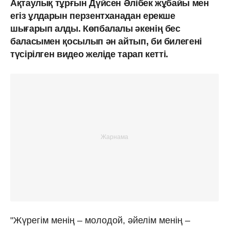
Ақтаулық тұрғын Дүйсен Әлібек жұбайы мен
егіз ұлдарын перзентханадан ерекше
шығарып алды. Көпбалалы әкенің бес
баласымен қосылып ән айтып, би билегені
түсірілген видео желіде тарап кетті.
"Жүрегім менің – молодой, әйелім менің –