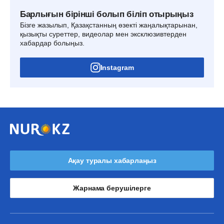
Барлығын бірінші болып біліп отырыңыз
Бізге жазылып, Қазақстанның өзекті жаңалықтарынан,
қызықты суреттер, видеолар мен эксклюзивтерден
хабардар болыңыз.
Instagram
Ақау туралы хабарлаңыз
Жарнама берушілерге