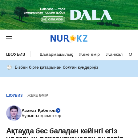
ШОУБИЗ
Шығармашылық
Жеке өмір
Жанжал
Оқыс
Бізбен бірге қатарынан болған күндеріңіз
ШОУБИЗ
ЖЕКЕ ӨМІР
Азамат Қабетов
Бұрынғы қызметкер
Ақтауда бес баладан кейінгі егіз