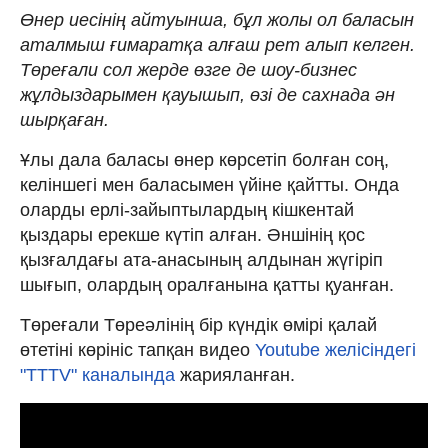
Өнер иесінің айтуынша, бұл жолы ол баласын
аталмыш ғимаратқа алғаш рет алып келген.
Төреғали сол жерде өзге де шоу-бизнес
жұлдыздарымен қауышып, өзі де сахнада ән
шырқаған.
Ұлы дала баласы өнер көрсетіп болған соң,
келіншегі мен баласымен үйіне қайтты. Онда
оларды ерлі-зайыптылардың кішкентай
қыздары ерекше күтіп алған. Әншінің қос
қызғалдағы ата-анасының алдынан жүгіріп
шығып, олардың оралғанына қатты қуанған.
Төреғали Төреәлінің бір күндік өмірі қалай
өтетіні көрініс тапқан видео
Youtube желісіндегі
"TTTV" каналында
жарияланған.