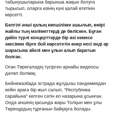
табынушыларына барынша жақын болуға
тырысып, оларға өзінің күні қалай өтетінін
көрсетті.
Белгілі әнші қалың көпшілікке ашылып, өмірі
жайлы тың мәліметтерді де бөліскен. Бұған
дейін түрлі концерттерде бір өзі немесе
әкесімен бірге бой көрсететін өнер иесі енді әр
шарасына әйелі мен ұлын алып баратын
болған.
Оған Төреғалидің түсірген арнайы видеосы
дәлел болмақ.
Бейнежазбада эстрада жұлдызы пандемиядан
кейін араға бір жыл салып, "Республика
сарайына" келген сәтін ел назарына ұсынған.
Онда әншінің қасында жары Толқын мен ұлы
Төренұрдың тұрғанын байқауға болады.