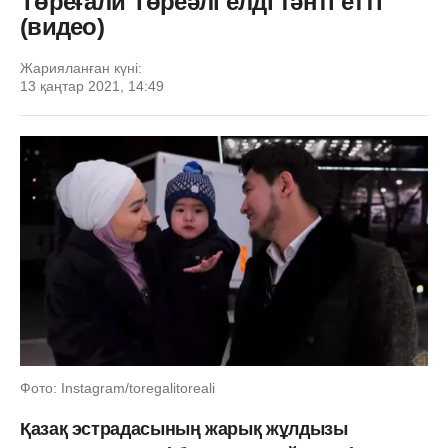
Төреғали Төреәлі елді тәнті етті
(видео)
Жарияланған күні:
13 қаңтар 2021, 14:49
Фото: Instagram/toregalitoreali
Қазақ эстрадасының жарық жұлдызы