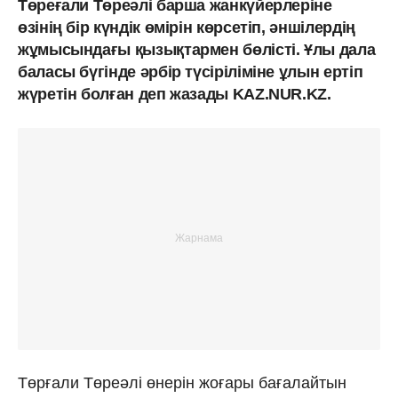
Төреғали Төреәлі барша жанкүйерлеріне
өзінің бір күндік өмірін көрсетіп, әншілердің
жұмысындағы қызықтармен бөлісті. Ұлы дала
баласы бүгінде әрбір түсіріліміне ұлын ертіп
жүретін болған деп жазады KAZ.NUR.KZ.
Төрғали Төреәлі өнерін жоғары бағалайтын