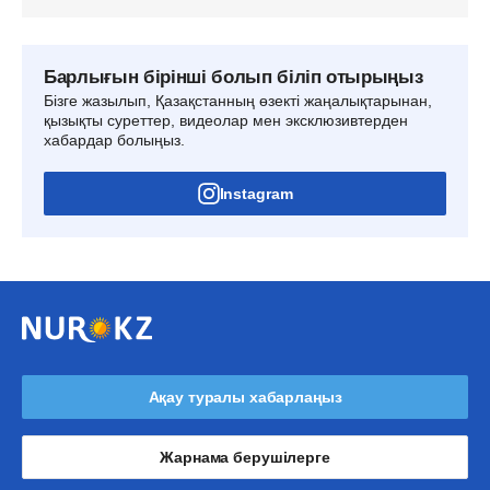
Барлығын бірінші болып біліп отырыңыз
Бізге жазылып, Қазақстанның өзекті жаңалықтарынан,
қызықты суреттер, видеолар мен эксклюзивтерден
хабардар болыңыз.
Instagram
Ақау туралы хабарлаңыз
Жарнама берушілерге