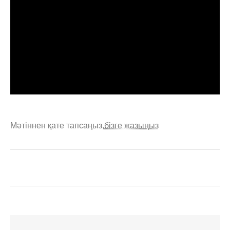
Мәтіннен қате тапсаңыз,
бізге жазыңыз