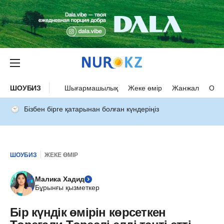
ШОУБИЗ
Шығармашылық
Жеке өмір
Жанжал
Оқыс
Бізбен бірге қатарынан болған күндеріңіз
ШОУБИЗ
ЖЕКЕ ӨМІР
Малика Хадид
Бұрынғы қызметкер
Бір күндік өмірін көрсеткен