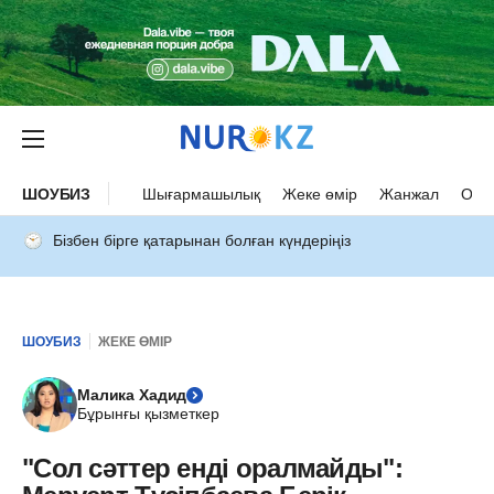
ШОУБИЗ
Шығармашылық
Жеке өмір
Жанжал
Оқыс
Бізбен бірге қатарынан болған күндеріңіз
ШОУБИЗ
ЖЕКЕ ӨМІР
Малика Хадид
Бұрынғы қызметкер
"Сол сәттер енді оралмайды":