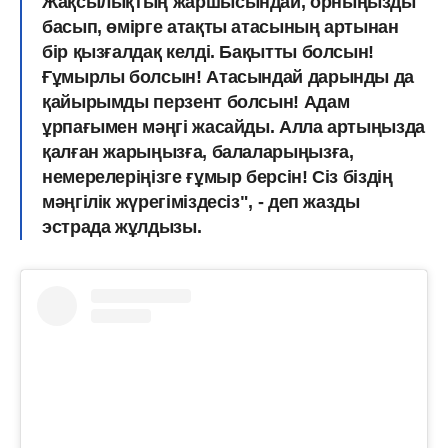
Жақсылықтың жаршысындай, орныңызды
басып, өмірге атақты атасының артынан
бір қызғалдақ келді. Бақытты болсын!
Ғұмырлы болсын! Атасындай дарынды да
қайырымды перзент болсын! Адам
ұрпағымен мәңгі жасайды. Алла артыңызда
қалған жарыңызға, балаларыңызға,
немерелеріңізге ғұмыр берсін! Сіз біздің
мәңгілік жүрегіміздесіз", - деп жазды
эстрада жұлдызы.