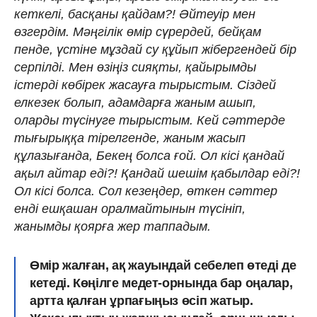
кеткелі, басқаны қайдам?! Әйтеуір мен
өзгердім. Мәңгілік өмір сүрердей, бейқам
пенде, үстіне мұздай су құйып жібергендей бір
серпілді. Мен өзіңіз сияқты, қайырымды
істерді көбірек жасауға тырыстым. Сіздей
елкезек болып, адамдарға жаным ашып,
оларды түсінуге тырыстым. Кей сәттерде
тығырыққа тірелгенде, жаным жасып
құлазығанда, Бекең болса ғой. Ол кісі қандай
ақыл айтар еді?! Қандай шешім қабылдар еді?!
Ол кісі болса. Сол кезеңдер, өткен сәттер
енді ешқашан оралмайтынын түсініп,
жанымды қоярға жер таппадым.
Өмір жалған, ақ жауындай себелеп өтеді де
кетеді. Көңілге медет-орнында бар оңалар,
артта қалған ұрпағыңыз өсіп жатыр.