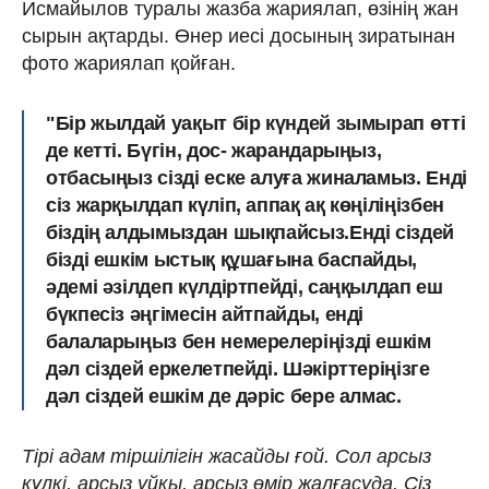
Исмайылов туралы жазба жариялап, өзінің жан
сырын ақтарды. Өнер иесі досының зиратынан
фото жариялап қойған.
"Бір жылдай уақыт бір күндей зымырап өтті
де кетті. Бүгін, дос- жарандарыңыз,
отбасыңыз сізді еске алуға жиналамыз. Енді
сіз жарқылдап күліп, аппақ ақ көңіліңізбен
біздің алдымыздан шықпайсыз.Енді сіздей
бізді ешкім ыстық құшағына баспайды,
әдемі әзілдеп күлдіртпейді, саңқылдап еш
бүкпесіз әңгімесін айтпайды, енді
балаларыңыз бен немерелеріңізді ешкім
дәл сіздей еркелетпейді. Шәкірттеріңізге
дәл сіздей ешкім де дәріс бере алмас.
Тірі адам тіршілігін жасайды ғой. Сол арсыз
күлкі, арсыз ұйқы, арсыз өмір жалғасуда. Сіз