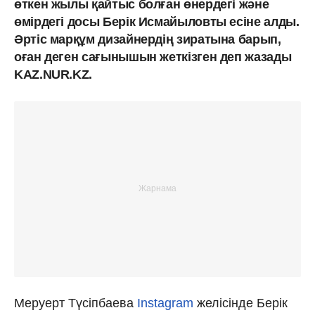
өткен жылы қайтыс болған өнердегі және
өмірдегі досы Берік Исмайыловты есіне алды.
Әртіс марқұм дизайнердің зиратына барып,
оған деген сағынышын жеткізген деп жазады
KAZ.NUR.KZ.
Меруерт Түсіпбаева
Instagram
желісінде Берік