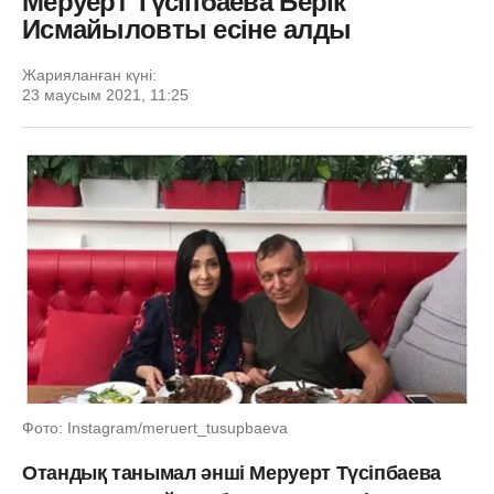
Меруерт Түсіпбаева Берік
Исмайыловты есіне алды
Жарияланған күні:
23 маусым 2021, 11:25
Фото: Instagram/meruert_tusupbaeva
Отандық танымал әнші Меруерт Түсіпбаева