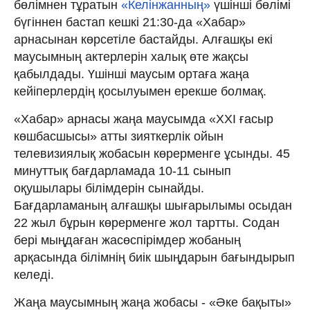
бөлімнен тұратын
«Келінжанның»
үшінші бөлімі
бүгіннен бастап кешкі 21:30-да «Хабар»
арнасынан көрсетіле бастайды. Алғашқы екі
маусымның актерлерін халық өте жақсы
қабылдады. Үшінші маусым ортаға жаңа
кейіперлердің қосылуымен ерекше болмақ.
«Хабар» арнасы жаңа маусымда «ХХІ ғасыр
көшбасшысы» атты зияткерлік ойын
телевизиялық жобасын көрерменге ұсынды. 45
минуттық бағдарламада 10-11 сынып
оқушылары білімдерін сынайды.
Бағдарламаның алғашқы шығарылымы осыдан
22 жыл бұрын көрерменге жол тартты. Содан
бері мыңдаған жасөспірімдер жобаның
арқасында білімнің биік шыңдарын бағындырып
келеді.
Жаңа маусымның жаңа жобасы - «Әке бақыты»