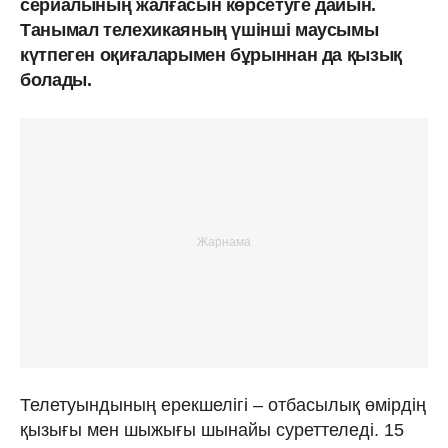
сериалының жалғасын көрсетуге дайын.
Танымал телехикаяның үшінші маусымы
күтпеген оқиғаларымен бұрыннан да қызық
болады.
Телетуындының ерекшелігі – отбасылық өмірдің
қызығы мен шыжығы шынайы суреттеледі. 15