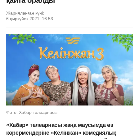
қайта оралды
Жарияланған күні:
6 қыркүйек 2021, 16:53
Фото: Хабар телеарнасы
«Хабар» телеарнасы жаңа маусымда өз
көрермендеріне «Келінжан» комедиялық