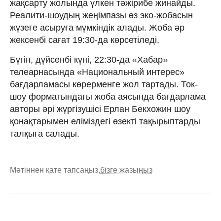
жақсарту жолында үлкен тәжірибе жинайды.
Реалити-шоудың жеңімпазы өз эко-жобасын
жүзеге асыруға мүмкіндік алады. Жоба әр
жексенбі сағат 19:30-да көрсетіледі.
Бүгін, дүйсенбі күні, 22:30-да «Хабар»
телеарнасында «Национальный интерес»
бағдарламасы көрерменге жол тартады. Ток-
шоу форматындағы жоба аясында бағдарлама
авторы әрі жүргізушісі Ерлан Бекхожин шоу
қонақтарымен еліміздегі өзекті тақырыптарды
талқыға салады.
Мәтіннен қате тапсаңыз,
бізге жазыңыз