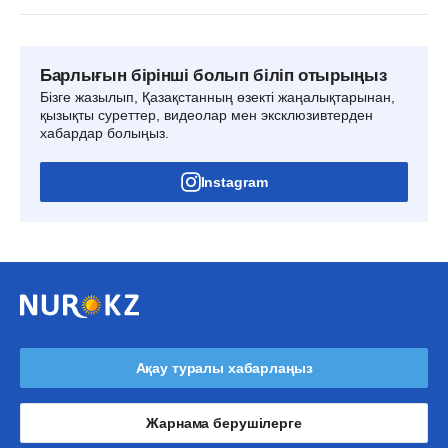
Барлығын бірінші болып біліп отырыңыз
Бізге жазылып, Қазақстанның өзекті жаңалықтарынан,
қызықты суреттер, видеолар мен эксклюзивтерден
хабардар болыңыз.
Instagram
Ақау туралы хабарлаңыз
Жарнама берушілерге