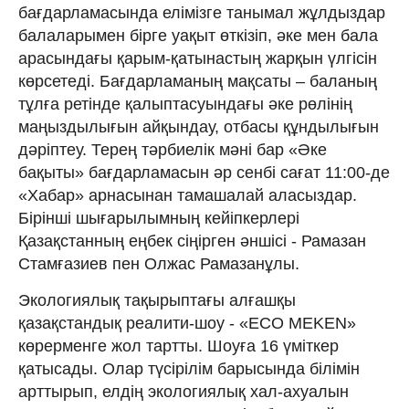
бағдарламасында елімізге танымал жұлдыздар
балаларымен бірге уақыт өткізіп, әке мен бала
арасындағы қарым-қатынастың жарқын үлгісін
көрсетеді. Бағдарламаның мақсаты – баланың
тұлға ретінде қалыптасуындағы әке рөлінің
маңыздылығын айқындау, отбасы құндылығын
дәріптеу. Терең тәрбиелік мәні бар «Әке
бақыты» бағдарламасын әр сенбі сағат 11:00-де
«Хабар» арнасынан тамашалай аласыздар.
Бірінші шығарылымның кейіпкерлері
Қазақстанның еңбек сіңірген әншісі - Рамазан
Стамғазиев пен Олжас Рамазанұлы.
Экологиялық тақырыптағы алғашқы
қазақстандық реалити-шоу - «ECO MEKEN»
көрерменге жол тартты. Шоуға 16 үміткер
қатысады. Олар түсірілім барысында білімін
арттырып, елдің экологиялық хал-ахуалын