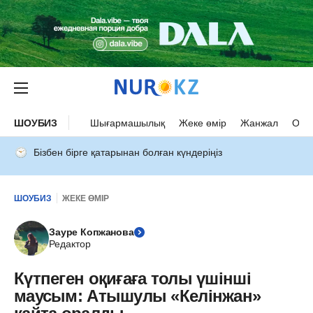
ШОУБИЗ
Шығармашылық
Жеке өмір
Жанжал
Оқыс
Бізбен бірге қатарынан болған күндеріңіз
ШОУБИЗ
ЖЕКЕ ӨМІР
Зауре Копжанова
Редактор
Күтпеген оқиғаға толы үшінші
маусым: Атышулы «Келінжан»