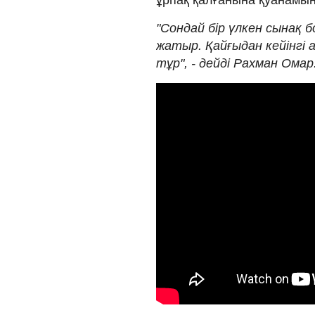
"Сондай бір үлкен сынақ б
жатыр. Қайғыдан кейінгі
тұр", - дейді Рахман Омар