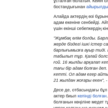
ұсталған болатын. Кейін о
бостандығынан
айырылды
Алайда актердің өзі бұрын
адам екеніне сенбейді. А
үшін екінші себепкердің кі
"Жұмбақ өлім болды. Бар
жерде біздегі ішкі істер са
барлығымызға ауыр тиді. 
табылып тұр. Қалай болс
ғой. 16 жылды арқалап кет
тағы бір адам болған деп
кетті. Ол адам егер айт
21 жылдан жоғары екен", - 
Десе де, отбасындағы бұл
актер биыл
келінді болған
болғанын көңіліне медет т
ұрпақ қалғанына қуанамын,