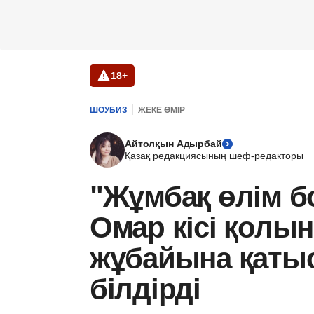
18+
ШОУБИЗ
ЖЕКЕ ӨМІР
Айтолқын Адырбай
Қазақ редакциясының шеф-редакторы
"Жұмбақ өлім б
Омар кісі қолын
жұбайына қатыст
білдірді