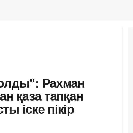
олды": Рахман
ан қаза тапқан
ы іске пікір