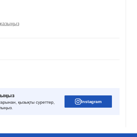
 жазыңыз
рыңыз
Instagram
тарынан, қызықты суреттер,
лыңыз.