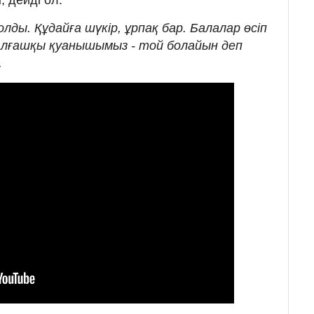
олды. Құдайға шүкір, ұрпақ бар. Балалар өсіп
 алғашқы қуанышымыз - той болайын деп
.