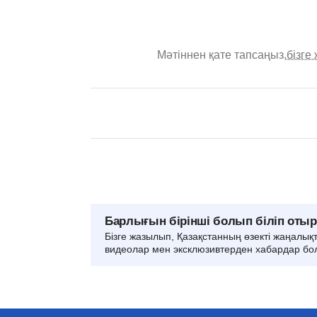
Мәтіннен қате тапсаңыз,
бізге
Барлығын бірінші болып біліп оты
Бізге жазылып, Қазақстанның өзекті жаңалық
видеолар мен эксклюзивтерден хабардар бо