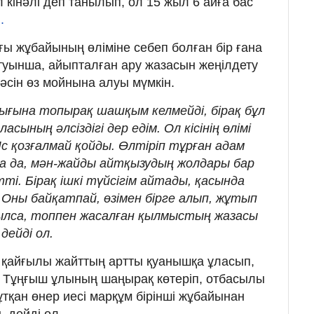
л кінәлі деп танылып, ол 15 жыл 6 айға бас
.
ғы жұбайының өліміне себеп болған бір ғана
йтуынша, айыпталған ару жазасын жеңілдету
нәсін өз мойнына алуы мүмкін.
лығына топырақ шашқым келмейді, бірақ бұл
ласының әлсіздігі дер едім. Ол кісінің өлімі
Іс қозғалмай қойды. Өлтіріп тұрған адам
а да, мән-жайды айтқызудың жолдары бар
ті. Бірақ ішкі түйсігім айтады, қасында
. Оны байқатпай, өзімен бірге алып, жұтып
ылса, топпен жасалған қылмыстың жазасы
дейді ол.
 қайғылы жайттың артты қуанышқа ұласып,
. Тұңғыш ұлының шаңырақ көтеріп, отбасылы
ұтқан өнер иесі марқұм бірінші жұбайынан
 дейді ол.