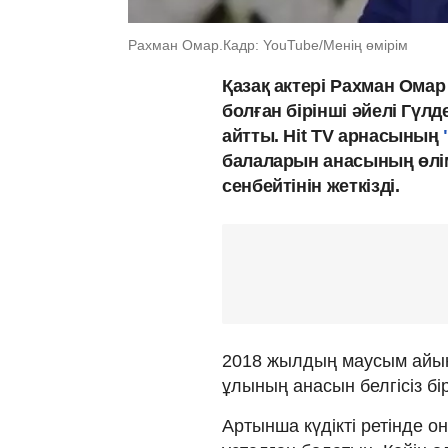
Рахман Омар.Кадр: YouTube/Менің өмірім
Қазақ актері Рахман Омар
болған бірінші әйелі Гү
айтты. Hit TV арнасының
балаларын анасының өлім
сенбейтінін жеткізді.
2018 жылдың маусым айын
ұлының анасын белгісіз бір
Артынша күдікті ретінде о