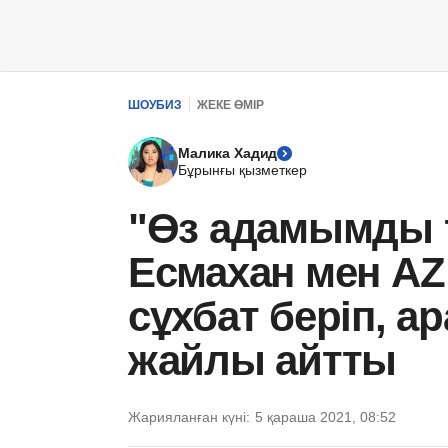
ШОУБИЗ
ЖЕКЕ ӨМІР
Малика Хадид
Бұрынғы қызметкер
"Өз адамымды 
Есмахан мен AZ 
сұхбат беріп, 
жайлы айтты
Жарияланған күні:
5 қараша 2021, 08:52