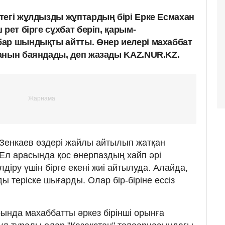
тегі жұлдызды жұптардың бірі Ерке Есмахан
рет бірге сұхбат беріп, қарым-
ар шындықты айтты. Өнер иелері махаббат
анын баяндады, деп жазады KAZ.NUR.KZ.
Зенкаев өздері жайлы айтылып жатқан
 Ел арасында қос өнерпаздың хайп әрі
іру үшін бірге екені жиі айтылуда. Алайда,
 теріске шығарды. Олар бір-біріне ессіз
ында махаббатты әркез бірінші орынға