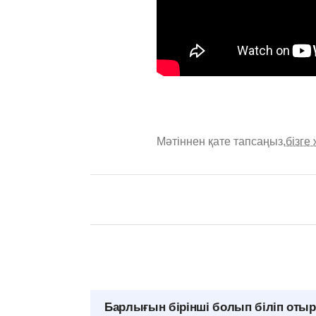
Мәтіннен қате тапсаңыз,
бізге
Барлығын бірінші болып біліп оты