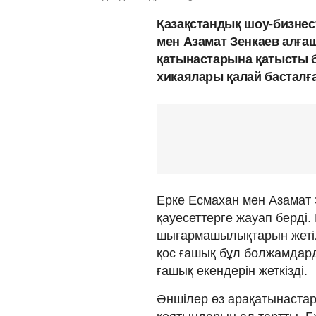
Қазақстандық шоу-бизнес
мен Азамат Зенкаев алғаш 
қатынастарына қатысты б
хикаялары қалай басталғ
Ерке Есмахан мен Азамат 
қауесеттерге жауап берді.
шығармашылықтарын жетілд
қос ғашық бұл болжамдарды
ғашық екендерін жеткізді.
Әншілер өз арақатынастар