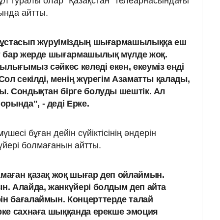
ұл туралы олар "Қазақстан" телеарнасындағы
нда айтты.
ол ұстасып жүруіміздың шығармашылыққа еш
ат бар жерде шығармашылық мүлде жоқ.
ылығымыз сәйкес келеді екен, екеуміз енді
 Сол секілді, менің жүрегім Азаматты қалады,
ды. Сондықтан бірге болуды шештік. Ал
рында", - деді Ерке.
шесі бұған дейін сүйіктісінің әндерін
йері болмағанын айтты.
амаған қазақ жоқ шығар деп ойлаймын.
ын. Алайда, жанкүйері болдым деп айта
ін бағалаймын. Концерттерде талай
Ерке сахнаға шыққанда ерекше эмоция