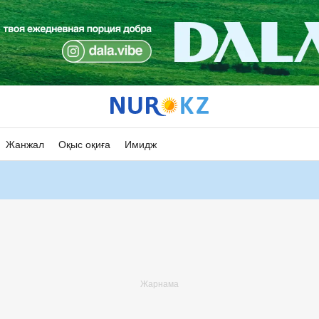
Жанжал
Оқыс оқиға
Имидж