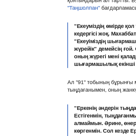
қоятындарын ал тартты. Б
"Таңшолпан"
бағдарламасы
"Екеуміздің өмірде қ
кедергісі жоқ. Махабб
"Екеуіміздің шығармаш
жүрейік" демейсің ғой.
оның жүрегі мені қала
шығармашылық екінші о
Ал "91" тобының бұрынғы мү
тыңдағанымен, оның жанкү
"Еркенің әндерін тыңд
Естігенмін, тыңдағанм
алмаймын. Әрине, өнер
көргенмін. Сол кезде 