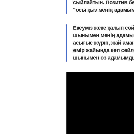
сыйлайтын. Позитив бері
"осы қыз менің адамым
Екеуміз жеке қалып сө
шынымен менің адамым
асығыс жүріп, жай аман
өмір жайында көп сөйл
шынымен өз адамымды 