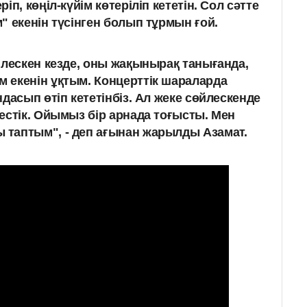
п, көңіл-күйім көтеріліп кететін. Сол сәтте
" екенін түсінген болып тұрмын ғой.
йлескен кезде, оны жақынырақ танығанда,
 екенін ұқтым. Концерттік шараларда
дасып өтіп кететінбіз. Ал жеке сөйлескенде
естік. Ойымыз бір арнада тоғысты. Мен
таптым", - деп ағынан жарылды Азамат.