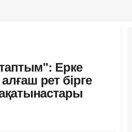
таптым": Ерке
алғаш рет бірге
арақатынастары