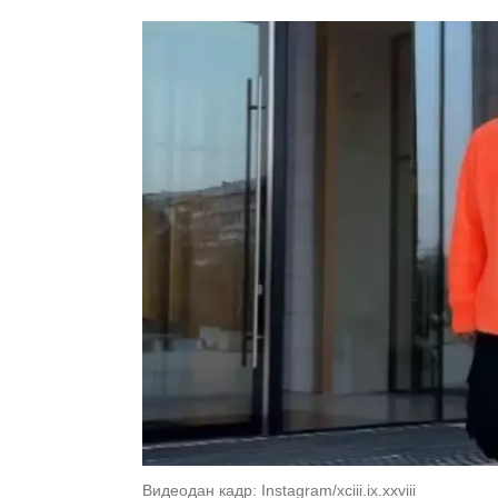
Видеодан кадр: Instagram/xciii.ix.xxviii