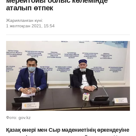
мерейтойы облыс көлемінде
аталып өтпек
Жарияланған күні:
1 желтоқсан 2021, 15:54
Фото: gov.kz
Қазақ өнері мен Сыр мәдениетінің өркендеуіне