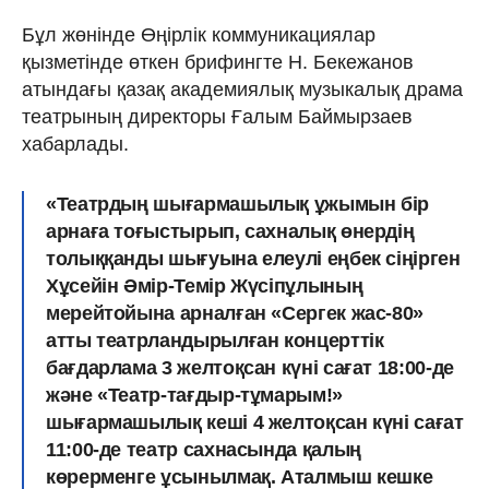
Бұл жөнінде Өңірлік коммуникациялар
қызметінде өткен брифингте Н. Бекежанов
атындағы қазақ академиялық музыкалық драма
театрының директоры Ғалым Баймырзаев
хабарлады.
«Театрдың шығармашылық ұжымын бір
арнаға тоғыстырып, сахналық өнердің
толыққанды шығуына елеулі еңбек сіңірген
Хұсейін Әмір-Темір Жүсіпұлының
мерейтойына арналған «Сергек жас-80»
атты театрландырылған концерттік
бағдарлама 3 желтоқсан күні сағат 18:00-де
және «Театр-тағдыр-тұмарым!»
шығармашылық кеші 4 желтоқсан күні сағат
11:00-де театр сахнасында қалың
көрерменге ұсынылмақ. Аталмыш кешке