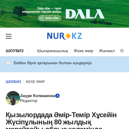
ШОУБИЗ
Шығармашылық
Жеке өмір
Жанжал
Оқыс
Бізбен бірге қатарынан болған күндеріңіз
ШОУБИЗ
ЖЕКЕ ӨМІР
Зауре Копжанова
Редактор
Қызылордада Әмір-Темір Хұсейін
Жүсіпұлының 80 жылдық