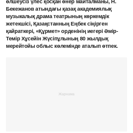
өлшеусіз үлес қосқан өнер майталманы, Н.
Бекежанов атындағы қазақ академиялық
музыкалық драма театрының көркемдік
жетекшісі, Қазақстанның Еңбек сіңірген
қайраткері, «Құрмет» орденінің иегері Әмір-
Темір Хұсейін Жүсіпұлының 80 жылдық
мерейтойы облыс көлемінде аталып өтпек.