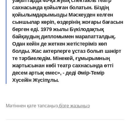
уақыттарда 40-қа жуық спектакль театр
сахнасында қойылған болатын. Біздің
қойылымдарымызды Мәскеуден келген
сыншылар көріп, өздерінің жоғары бағасын
берген еді. 1979 жылы Бүкілодақтық
байқаудың дипломымен марапатталдық.
Одан кейін де жеткен жетістеріміз көп
болды. Жас актерлерге ұстаз болып шәкірт
те тәрбиеледім. Мінекей, ғұмырымның
жартысынан көбі театр сахнасында өтті
десем артық емес», - деді Әмір-Темір
Хүсейін Жүсіпұлы.
Мәтіннен қате тапсаңыз,
бізге жазыңыз