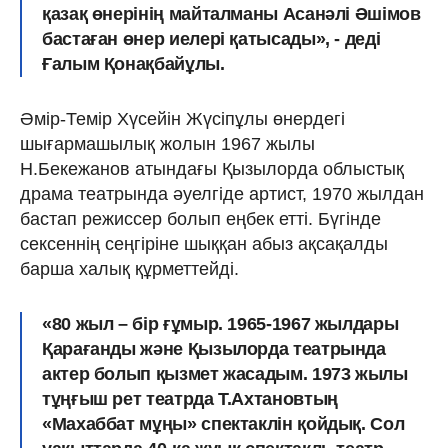
қазақ өнерінің майталманы Асанәлі Әшімов
бастаған өнер иелері қатысады», - деді
Ғалым Қонақбайұлы.
Әмір-Темір Хүсейін Жүсіпұлы өнердегі
шығармашылық жолын 1967 жылы
Н.Бекежанов атындағы Қызылорда облыстық
драма театрында әуелгіде артист, 1970 жылдан
бастап режиссер болып еңбек етті. Бүгінде
сексеннің сеңгіріне шыққан абыз ақсақалды
барша халық құрметтейді.
«80 жыл – бір ғұмыр. 1965-1967 жылдары
Қарағанды және Қызылорда театрында
актер болып қызмет жасадым. 1973 жылы
тұңғыш рет театрда Т.Ахтановтың
«Махаббат мұңы» спектаклін қойдық. Сол