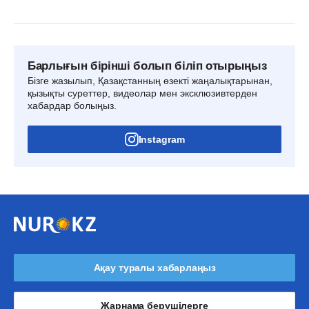
Барлығын бірінші болып біліп отырыңыз
Бізге жазылып, Қазақстанның өзекті жаңалықтарынан,
қызықты суреттер, видеолар мен эксклюзивтерден
хабардар болыңыз.
Instagram
Ақау туралы хабарлаңыз
Жарнама берушілерге