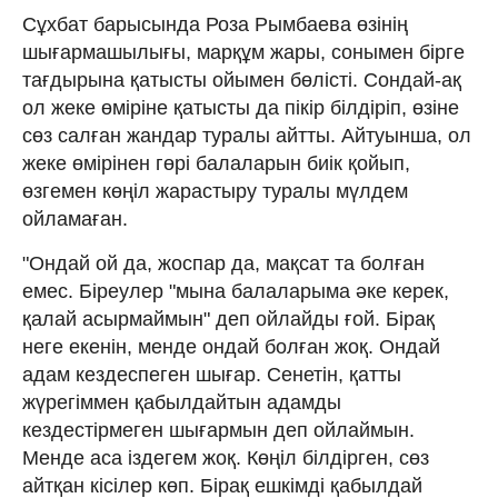
Сұхбат барысында Роза Рымбаева өзінің
шығармашылығы, марқұм жары, сонымен бірге
тағдырына қатысты ойымен бөлісті. Сондай-ақ
ол жеке өміріне қатысты да пікір білдіріп, өзіне
сөз салған жандар туралы айтты. Айтуынша, ол
жеке өмірінен гөрі балаларын биік қойып,
өзгемен көңіл жарастыру туралы мүлдем
ойламаған.
"Ондай ой да, жоспар да, мақсат та болған
емес. Біреулер "мына балаларыма әке керек,
қалай асырмаймын" деп ойлайды ғой. Бірақ
неге екенін, менде ондай болған жоқ. Ондай
адам кездеспеген шығар. Сенетін, қатты
жүрегіммен қабылдайтын адамды
кездестірмеген шығармын деп ойлаймын.
Менде аса іздегем жоқ. Көңіл білдірген, сөз
айтқан кісілер көп. Бірақ ешкімді қабылдай