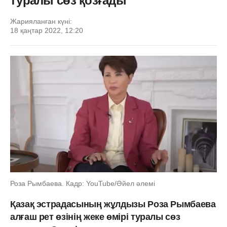
туралы сөз қозғады
Жарияланған күні:
18 қаңтар 2022, 12:20
Роза Рымбаева. Кадр: YouTube/Әйел әлемі
Қазақ эстрадасының жұлдызы Роза Рымбаева
алғаш рет өзінің жеке өмірі туралы сөз