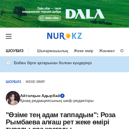
ШОУБИЗ
Шығармашылық
Жеке өмір
Жанжал
Оқыс
Бізбен бірге қатарынан болған күндеріңіз
ШОУБИЗ
ЖЕКЕ ӨМІР
Айтолқын Адырбай
Қазақ редакциясының шеф-редакторы
"Өзіме тең адам таппадым": Роза
Рымбаева алғаш рет жеке өмірі