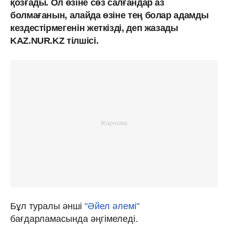
қозғады. Ол өзіне сөз салғандар аз
болмағанын, алайда өзіне тең болар адамды
кездестірмегенін жеткізді, деп жазады
KAZ.NUR.KZ тілшісі.
Бұл туралы әнші
"Әйел әлемі"
бағдарламасында әңгімеледі.