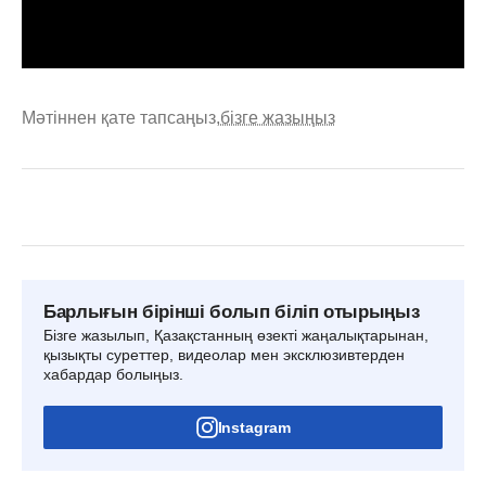
Мәтіннен қате тапсаңыз,
бізге жазыңыз
Барлығын бірінші болып біліп отырыңыз
Бізге жазылып, Қазақстанның өзекті жаңалықтарынан,
қызықты суреттер, видеолар мен эксклюзивтерден
хабардар болыңыз.
Instagram