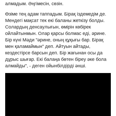
алмадым. Әңгімесін, сөзін.
Өзіме тең адам таппадым. Бірақ іздемедім де.
Мендегі мақсат тек екі баланы жеткізу болды.
Солардың денсаулығын, өмірін көбірек
ойлайтынмын. Олар қарсы болмас еді, әрине.
Бір күні Мәди "әрине, оның құқығы бар. Бірақ
мен қаламаймын" деп. Айтуын айтады,
кездестірсе барсын деп. Бір жағынан осы да
дұрыс шығар. Екі балаңа бөтен біреу әке бола
алмайды", - деген ойынбілдірді әнші.