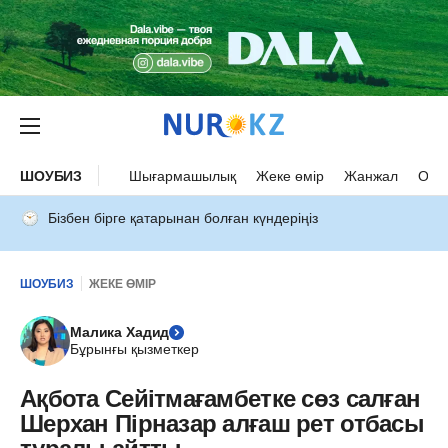
ШОУБИЗ
Шығармашылық
Жеке өмір
Жанжал
Оқыс
Бізбен бірге қатарынан болған күндеріңіз
ШОУБИЗ
ЖЕКЕ ӨМІР
Малика Хадид
Бұрынғы қызметкер
Ақбота Сейітмағамбетке сөз салған
Шерхан Пірназар алғаш рет отбасы