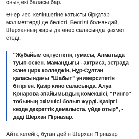
оның екі баласы бар.
Өнер иесі келіншегіне қатысты бірқатар
мәліметтерді де бөлісті. Белгілі болғандай,
Шерханның жары да өнер саласында қызмет
етеді.
"Жұбайым оңтүстіктің тумасы, Алматыда
туып-өскен. Мамандығы - актриса, эстрада
және цирк колледжін, Нұр-Сұлтан
қаласындағы "Шабыт" университетін
бітірген. Қазір кино саласында. Алуа
Қонарова апайымыздың көмекшісі, "Ринго"
тобының әкімшісі болып жүрді. Қазіргі
кезде декреттік демалыста, үйде отыр", -
деді Шерхан Пірназар.
Айта кетейік, бұған дейін Шерхан Пірназар