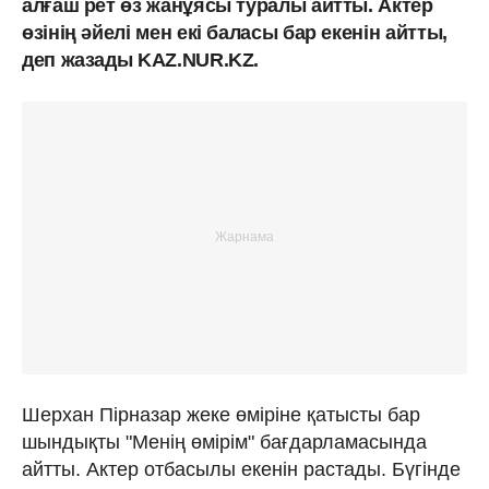
алғаш рет өз жанұясы туралы айтты. Актер
өзінің әйелі мен екі баласы бар екенін айтты,
деп жазады KAZ.NUR.KZ.
Шерхан Пірназар жеке өміріне қатысты бар
шындықты "Менің өмірім" бағдарламасында
айтты. Актер отбасылы екенін растады. Бүгінде