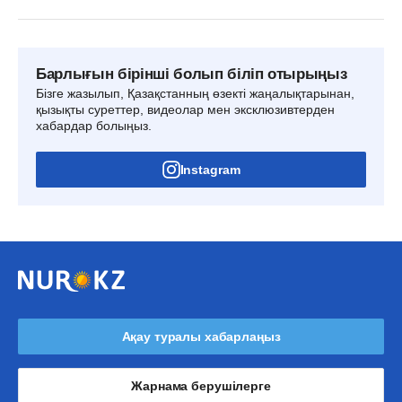
Барлығын бірінші болып біліп отырыңыз
Бізге жазылып, Қазақстанның өзекті жаңалықтарынан,
қызықты суреттер, видеолар мен эксклюзивтерден
хабардар болыңыз.
Instagram
Ақау туралы хабарлаңыз
Жарнама берушілерге