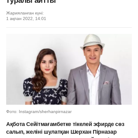
туралы айтты
Жарияланған күні:
1 ақпан 2022, 14:01
Фото: Instagram/sherhanpirnazar
Ақбота Сейітмағамбетке тікелей эфирде сөз
салып, желіні шулатқан Шерхан Пірназар