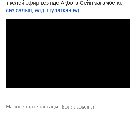
тікелей эфир кезінде Ақбота Сейітмағамбетке
сөз салып, елді шулатқан еді.
Мәтіннен қате тапсаңыз,
бізге жазыңыз