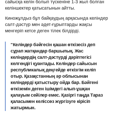
сайысқа келін болып түскеніне 1-3 жыл болған
келіншектер қатысатынын айтты.
Киножұлдыз бұл байқаудың арқасында келіндер
салт-дәстүр мен әдет-ғұрыптарды жақсы
менгеріп кетсе деген тілек білдірді.
"Келіндер бәйгесін қашан өткізесіз деп
сұрап жатқандар баршылық. Жас
келіндердің салт-дәстүрді дәріптегісі
келгендігі қуантады. Келіндер сайысын
республикалық деңгейде өткізгім келіп
отыр. Қазақстанның әр облысынан
келіндерді қатыстыру ойда бар. Бәйгені
өткіземін деген ішімдегі алып-ұшқан
қалауым сейілер емес. Қазіргі таңда Тараз
қаласымен келіссөз жүргізуге кірісіп
жатырмын. ⠀⠀