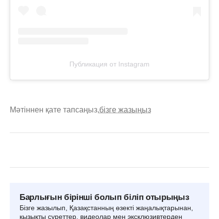
Публикация от Instagram
Мәтіннен қате тапсаңыз,
бізге жазыңыз
Барлығын бірінші болып біліп отырыңыз
Бізге жазылып, Қазақстанның өзекті жаңалықтарынан,
қызықты суреттер, видеолар мен эксклюзивтерден