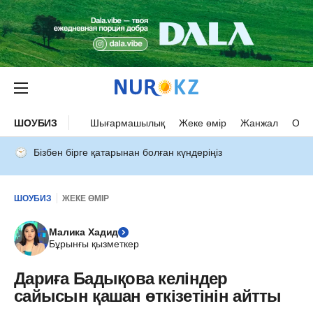
ШОУБИЗ
Шығармашылық
Жеке өмір
Жанжал
Оқыс
Бізбен бірге қатарынан болған күндеріңіз
ШОУБИЗ
ЖЕКЕ ӨМІР
Малика Хадид
Бұрынғы қызметкер
Дариға Бадықова келіндер
сайысын қашан өткізетінін айтты