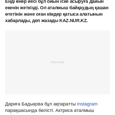
Енді өнер иесі бұл ойын іске асыруға дайын
екенін жеткізді. Ол аталмыш байқаудың қашан
өтетінін және оған кімдер қатыса алатынын
хабарлады, деп жазады KAZ.NUR.KZ.
Дариға Бадықова бұл ақпаратты
Instagram
парақшасында бөлісті. Актриса аталмыш