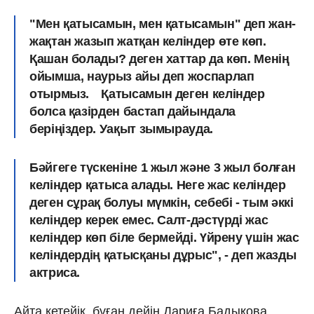
"Мен қатысамын, мен қатысамын" деп жан-
жақтан жазып жатқан келіндер өте көп.
Қашан болады? деген хаттар да көп. Менің
ойымша, наурыз айы деп жоспарлап
отырмыз.⠀ Қатысамын деген келіндер
болса қазірден бастап дайындала
беріңіздер. Уақыт зымырауда.
Бәйгеге түскеніне 1 жыл және 3 жыл болған
келіндер қатыса алады. Неге жас келіндер
деген сұрақ болуы мүмкін, себебі - тым әккі
келіндер керек емес. Салт-дәстүрді жас
келіндер көп біле бермейді. Үйрену үшін жас
келіндердің қатысқаны дұрыс", - деп жазды
актриса.
Айта кетейік, бұған дейін Дариға Бадықова