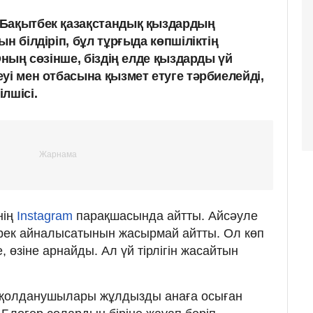
 Бақытбек қазақстандық қыздардың
н білдіріп, бұл тұрғыда көпшіліктің
Оның сөзінше, біздің елде қыздарды үй
уі мен отбасына қызмет етуге тәрбиелейді,
лшісі.
нің
Instagram
парақшасында айтты. Айсәуле
ирек айналысатынын жасырмай айтты. Ол көп
, өзіне арнайды. Ал үй тірлігін жасайтын
і қолданушылары жұлдызды анаға осыған