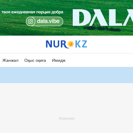
Жанжал
Оқыс оқиға
Имидж