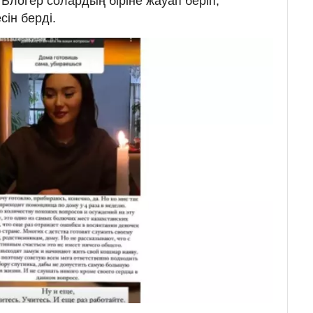
Блогер солардың біріне жауап беріп,
сін берді.