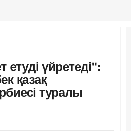
т етуді үйретеді":
ек қазақ
рбиесі туралы