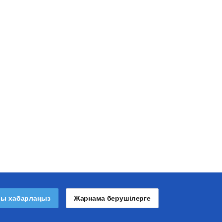
лы хабарлаңыз
Жарнама берушілерге