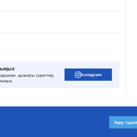
рыңыз
Instagram
тарынан, қызықты суреттер,
лыңыз.
Ақау тура