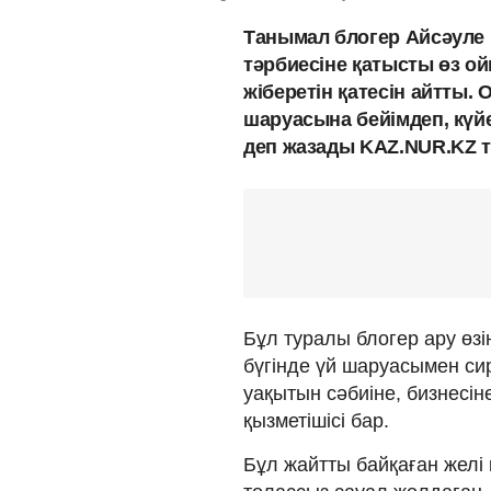
Танымал блогер Айсәуле
тәрбиесіне қатысты өз ойы
жіберетін қатесін айтты. 
шаруасына бейімдеп, күйе
деп жазады KAZ.NUR.KZ ті
Бұл туралы блогер ару өзі
бүгінде үй шаруасымен с
уақытын сәбиіне, бизнесіне
қызметішісі бар.
Бұл жайтты байқаған жел