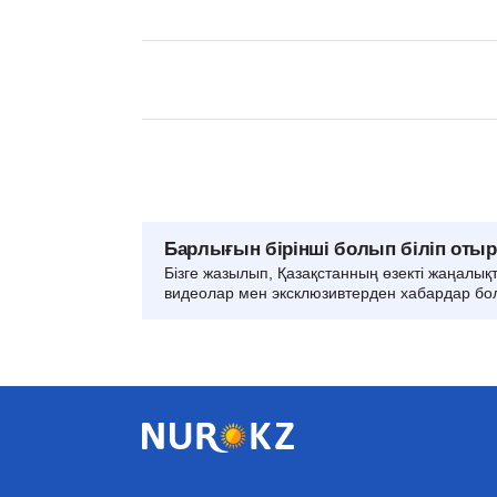
Барлығын бірінші болып біліп оты
Бізге жазылып, Қазақстанның өзекті жаңалық
видеолар мен эксклюзивтерден хабардар бо