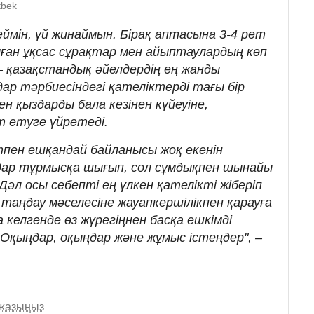
tbek
еймін, үй жинаймын. Бірақ аптасына 3-4 рет
ыған ұқсас сұрақтар мен айыптаулардың көп
– қазақстандық әйелдердің ең жанды
ыздар тәрбиесіндегі қателіктерді тағы бір
н қыздарды бала кезінен күйеуіне,
 етуге үйретеді.
пен ешқандай байланысы жоқ екенін
дар тұрмысқа шығып, сол сұмдықпен шынайы
Дәл осы себепті ең үлкен қателікті жіберіп
і таңдау мәселесіне жауапкершілікпен қарауға
а келгенде өз жүрегіңнен басқа ешкімді
Оқыңдар, оқыңдар және жұмыс істеңдер", –
 жазыңыз