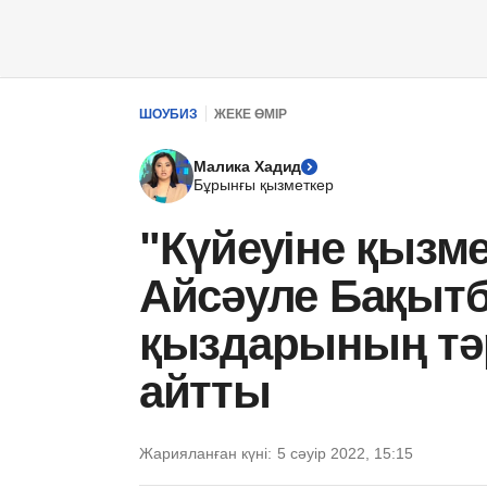
ШОУБИЗ
ЖЕКЕ ӨМІР
Малика Хадид
Бұрынғы қызметкер
"Күйеуіне қызме
Айсәуле Бақытб
қыздарының тә
айтты
Жарияланған күні:
5 сәуір 2022, 15:15