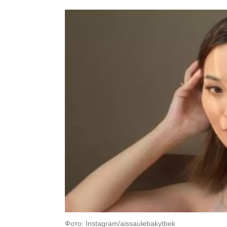
Фото: Instagram/aissaulebakytbek