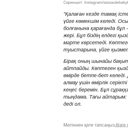
Скриншот: Instagram/aissaulebaky
"Қалаған кезде тамақ іст
үйге көмекшім келеді. Ос
болғанына қарағанда бұл 
жері. Бұл біздің елдегі қ
мәрте көрсетеді. Көптеге
туыстарына, үйге қызмет
Бірақ оның шынайы бақыт
айтпайды. Көптеген қыз
өмірде бетпе-бет келеді. 
алмау үшін өмірлік серікт
кеңес беремін. Бұл сұраққ
тыңдама. Тағы айтарым: 
деді ол.
Мәтіннен қате тапсаңыз,
бізге