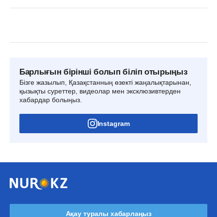
Барлығын бірінші болып біліп отырыңыз
Бізге жазылып, Қазақстанның өзекті жаңалықтарынан,
қызықты суреттер, видеолар мен эксклюзивтерден
хабардар болыңыз.
Instagram
Ақау туралы хабарлаңыз