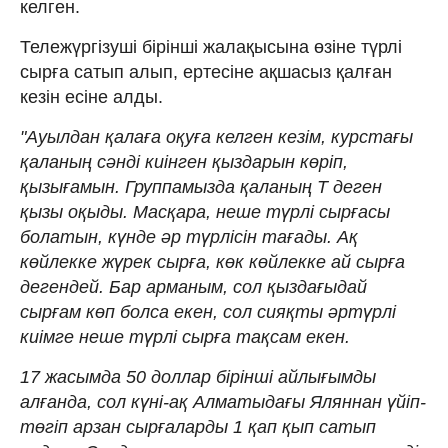
келген.
Тележүргізуші бірінші жалақысына өзіне түрлі
сырға сатып алып, ертесіне ақшасыз қалған
кезін есіне алды.
"Ауылдан қалаға оқуға келген кезім, курстағы
қаланың сәнді киінген қыздарын көріп,
қызығамын. Группамызда қаланың Т деген
қызы оқыды. Масқара, неше түрлі сырғасы
болатын, күнде әр түрлісін тағады. Ақ
көйлекке жүрек сырға, көк көйлекке ай сырға
дегендей. Бар арманым, сол қыздағыдай
сырғам көп болса екен, сол сияқты әртүрлі
киімге неше түрлі сырға тақсам екен.
17 жасымда 50 доллар бірінші айлығымды
алғанда, сол күні-ақ Алматыдағы Яляннан үйіп-
төгіп арзан сырғаларды 1 қап қып сатып