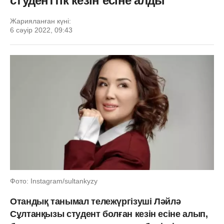
студенттік кезін есіне алды
Жарияланған күні:
6 сәуір 2022, 09:43
Фото: Instagram/sultankyzy
Отандық танымал тележүргізуші Ләйлә
Сұлтанқызы студент болған кезін есіне алып,