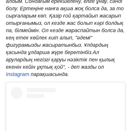
алдым. Сондағым ерекшелену, елге ұнау, сәнді
болу. Ертеңіне нанға ақша жоқ болса да, за то
сырғаларым көп. Қазір ғой қартайып жасарып
отырғанымыз, ол кезде жас болып кәрі болдық
па, білмеймін. Ол кезде жараспайтын болса да,
кең етек көйлек киіп алып, "әдемі"
фигурамызды жасыратынбыз. Ұлдардың
қасында ұлдарша жүре беретінбіз.Ал
арулардың негізгі қаруы нәзіктік пен қылық
екенін кейін ұқтық қой", - деп жазды ол
Instagram
парақшасында.