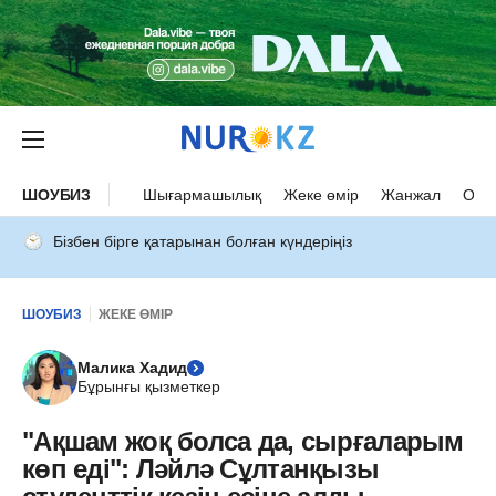
ШОУБИЗ
Шығармашылық
Жеке өмір
Жанжал
Оқыс
Бізбен бірге қатарынан болған күндеріңіз
ШОУБИЗ
ЖЕКЕ ӨМІР
Малика Хадид
Бұрынғы қызметкер
"Ақшам жоқ болса да, сырғаларым
көп еді": Ләйлә Сұлтанқызы