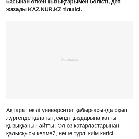
басынан өткен қызықтарымен бөлісті, деп
жазады KAZ.NUR.KZ тілшісі.
Ақпарат өкілі университет қабырғасында оқып
жүргенде қаланың сәнді қыздарына қатты
қызыққанын айтты. Ол өз қатарластарынан
қалысқысы келмей, неше түрлі киім кигісі