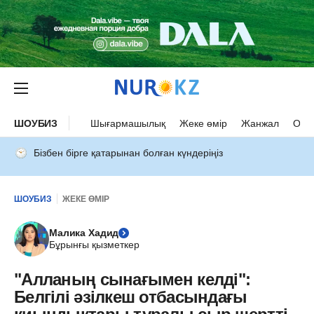
ШОУБИЗ
Шығармашылық
Жеке өмір
Жанжал
Оқыс
Бізбен бірге қатарынан болған күндеріңіз
ШОУБИЗ
ЖЕКЕ ӨМІР
Малика Хадид
Бұрынғы қызметкер
"Алланың сынағымен келді":
Белгілі әзілкеш отбасындағы