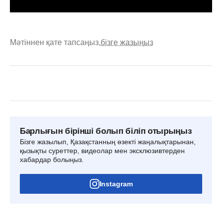
Мәтіннен қате тапсаңыз,
бізге жазыңыз
Барлығын бірінші болып біліп отырыңыз
Бізге жазылып, Қазақстанның өзекті жаңалықтарынан,
қызықты суреттер, видеолар мен эксклюзивтерден
хабардар болыңыз.
Instagram