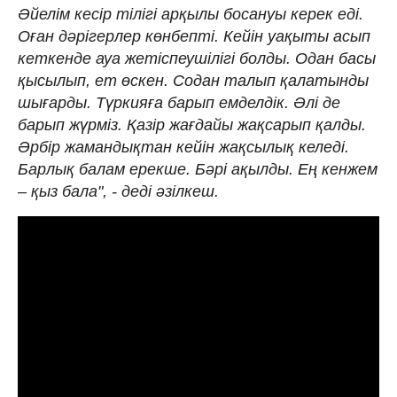
Әйелім кесір тілігі арқылы босануы керек еді.
Оған дәрігерлер көнбепті. Кейін уақыты асып
кеткенде ауа жетіспеушілігі болды. Одан басы
қысылып, ет өскен. Содан талып қалатынды
шығарды. Түркияға барып емделдік. Әлі де
барып жүрміз. Қазір жағдайы жақсарып қалды.
Әрбір жамандықтан кейін жақсылық келеді.
Барлық балам ерекше. Бәрі ақылды. Ең кенжем
– қыз бала", - деді әзілкеш.