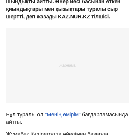
шындықты айтты. Өнер иесі басынан өткен
қиындықтары мен қызықтары туралы сыр
шертті, деп жазады KAZ.NUR.KZ тілшісі.
Бұл туралы ол
"Менің өмірім"
бағдарламасында
айтты.
Жұмабек Құдіретолла әйелімен базарда