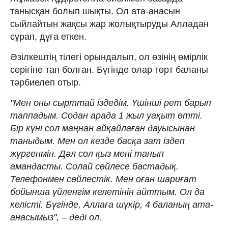
танысқан болып шықты. Ол ата-анасын
сыйлайтын жақсы жар жолықтыруды Алладан
сұрап, дұға еткен.
Әзілкештің тілегі орындалып, ол өзінің өмірлік
серігіне тап болған. Бүгінде олар төрт баланы
тәрбиелеп отыр.
"Мен оны сырттай іздедім. Үшінші рет барып
таппадым. Содан арада 1 жыл уақыт өтті.
Бір күні сол маңнан айқайлаған дауысынан
таныдым. Мен ол кезде басқа зат іздеп
жүргенмін. Дәл сол қыз мені танып
амандасты. Солай сөйлесе бастадық.
Телефонмен сөйлестік. Мен оған шариғат
бойынша үйленгім келетінін айттым. Ол да
келісті. Бүгінде, Аллаға шүкір, 4 баланың ата-
анасымыз", – деді ол.