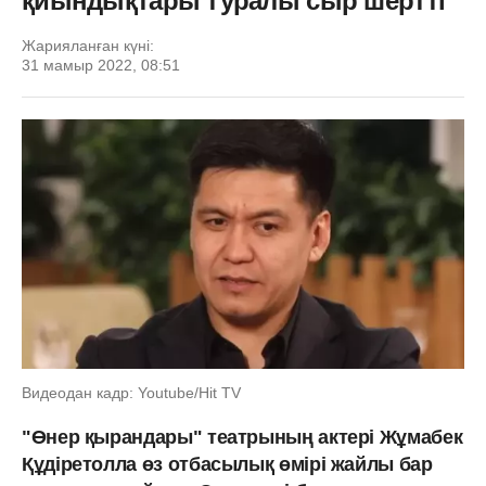
қиындықтары туралы сыр шертті
Жарияланған күні:
31 мамыр 2022, 08:51
Видеодан кадр: Youtube/Hit TV
"Өнер қырандары" театрының актері Жұмабек
Құдіретолла өз отбасылық өмірі жайлы бар