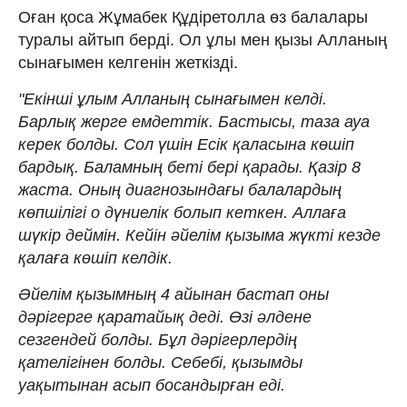
Оған қоса Жұмабек Құдіретолла өз балалары
туралы айтып берді. Ол ұлы мен қызы Алланың
сынағымен келгенін жеткізді.
"Екінші ұлым Алланың сынағымен келді.
Барлық жерге емдеттік. Бастысы, таза ауа
керек болды. Сол үшін Есік қаласына көшіп
бардық. Баламның беті бері қарады. Қазір 8
жаста. Оның диагнозындағы балалардың
көпшілігі о дүниелік болып кеткен. Аллаға
шүкір деймін. Кейін әйелім қызыма жүкті кезде
қалаға көшіп келдік.
Әйелім қызымның 4 айынан бастап оны
дәрігерге қаратайық деді. Өзі әлдене
сезгендей болды. Бұл дәрігерлердің
қателігінен болды. Себебі, қызымды
уақытынан асып босандырған еді.