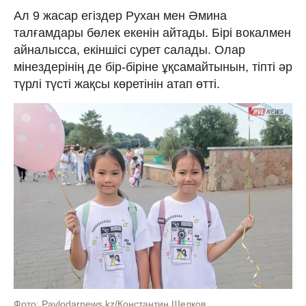
Ал 9 жасар егіздер Рухан мен Әмина
талғамдары бөлек екенін айтады. Бірі вокалмен
айналысса, екіншісі сурет салады. Олар
мінездерінің де бір-біріне ұқсамайтынын, тіпті әр
түрлі түсті жақсы көретінін атап өтті.
Фото: Pavlodarnews.kz/Константин Шелков