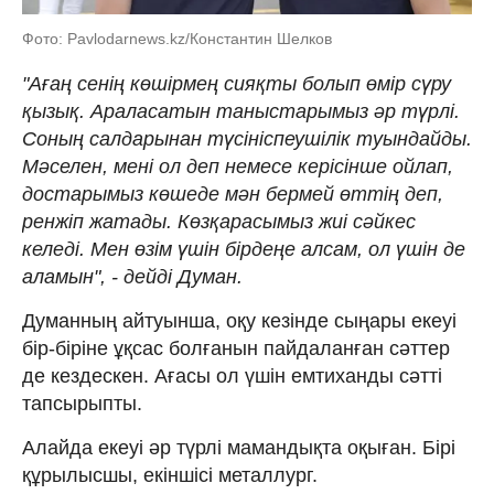
Фото: Pavlodarnews.kz/Константин Шелков
"Ағаң сенің көшірмең сияқты болып өмір сүру
қызық. Араласатын таныстарымыз әр түрлі.
Соның салдарынан түсініспеушілік туындайды.
Мәселен, мені ол деп немесе керісінше ойлап,
достарымыз көшеде мән бермей өттің деп,
ренжіп жатады. Көзқарасымыз жиі сәйкес
келеді. Мен өзім үшін бірдеңе алсам, ол үшін де
аламын", - дейді Думан.
Думанның айтуынша, оқу кезінде сыңары екеуі
бір-біріне ұқсас болғанын пайдаланған сәттер
де кездескен. Ағасы ол үшін емтиханды сәтті
тапсырыпты.
Алайда екеуі әр түрлі мамандықта оқыған. Бірі
құрылысшы, екіншісі металлург.