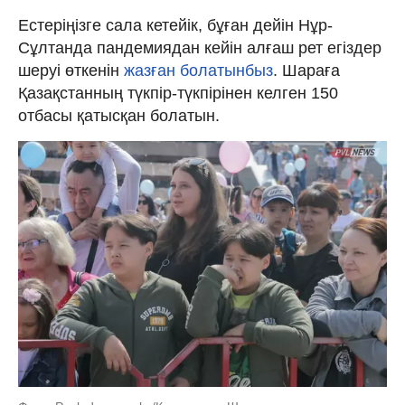
Естеріңізге сала кетейік, бұған дейін Нұр-
Сұлтанда пандемиядан кейін алғаш рет егіздер
шеруі өткенін
жазған болатынбыз
. Шараға
Қазақстанның түкпір-түкпірінен келген 150
отбасы қатысқан болатын.