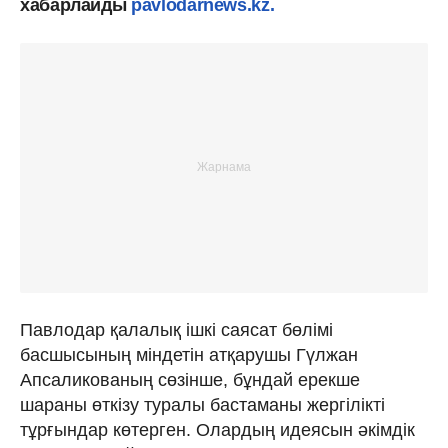
хабарлайды
pavlodarnews.kz.
Павлодар қалалық ішкі саясат бөлімі
басшысының міндетін атқарушы Гүлжан
Апсаликованың сөзінше, бұндай ерекше
шараны өткізу туралы бастаманы жергілікті
тұрғындар көтерген. Олардың идеясын әкімдік