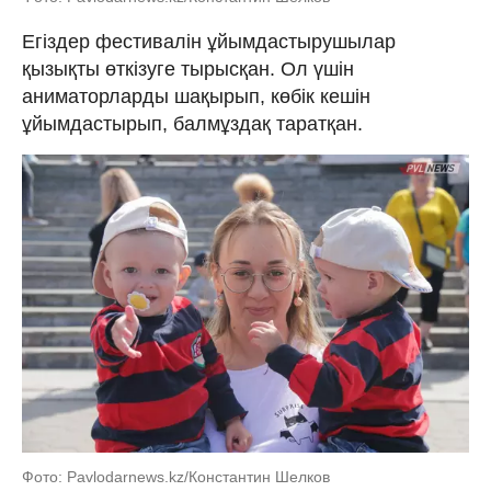
Егіздер фестивалін ұйымдастырушылар
қызықты өткізуге тырысқан. Ол үшін
аниматорларды шақырып, көбік кешін
ұйымдастырып, балмұздақ таратқан.
Фото: Pavlodarnews.kz/Константин Шелков