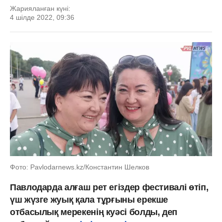
Жарияланған күні:
4 шілде 2022, 09:36
Фото: Pavlodarnews.kz/Константин Шелков
Павлодарда алғаш рет егіздер фестивалі өтіп,
үш жүзге жуық қала тұрғыны ерекше
отбасылық мерекенің куәсі болды, деп