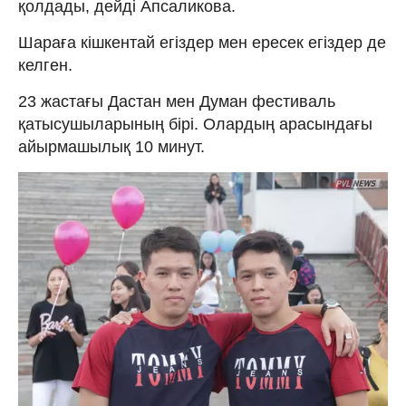
қолдады, дейді Апсаликова.
Шараға кішкентай егіздер мен ересек егіздер де
келген.
23 жастағы Дастан мен Думан фестиваль
қатысушыларының бірі. Олардың арасындағы
айырмашылық 10 минут.