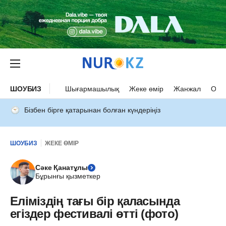
ШОУБИЗ
Шығармашылық
Жеке өмір
Жанжал
Оқыс
Бізбен бірге қатарынан болған күндеріңіз
ШОУБИЗ
ЖЕКЕ ӨМІР
Сәке Қанатұлы
Бұрынғы қызметкер
Еліміздің тағы бір қаласында
егіздер фестивалі өтті (фото)