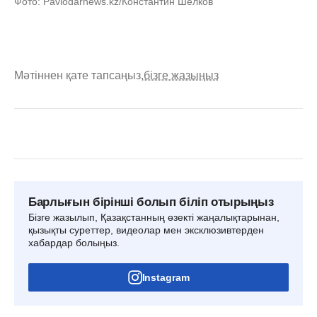
Фото: Pavlodarnews.kz/Константин Шелков
Мәтіннен қате тапсаңыз,
бізге жазыңыз
Барлығын бірінші болып біліп отырыңыз
Бізге жазылып, Қазақстанның өзекті жаңалықтарынан,
қызықты суреттер, видеолар мен эксклюзивтерден
хабардар болыңыз.
Instagram