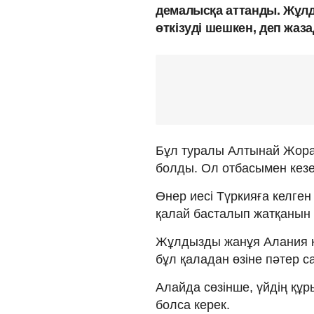
демалысқа аттанды. Жұл
өткізуді шешкен, деп жаз
Бұл туралы Алтынай Жор
болды. Ол отбасымен кезе
Өнер иесі Түркияға келген
қалай басталып жатқанын к
Жұлдызды жанұя Алания қа
бұл қаладан өзіне пәтер с
Алайда сөзінше, үйдің құ
болса керек.