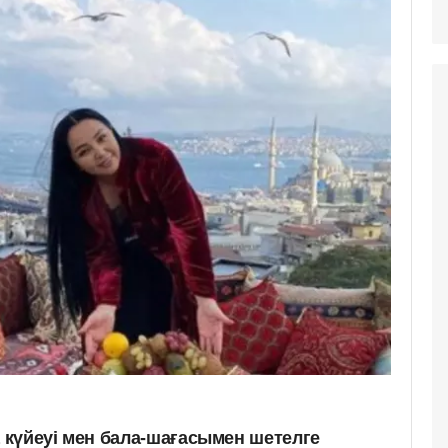
күйеуі мен бала-шағасымен шетелге