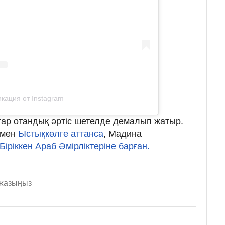
кация от Instagram
қатар отандық әртіс шетелде демалып жатыр.
ымен
Ыстықкөлге аттанса
, Мадина
Біріккен Араб Әмірліктеріне барған.
 жазыңыз