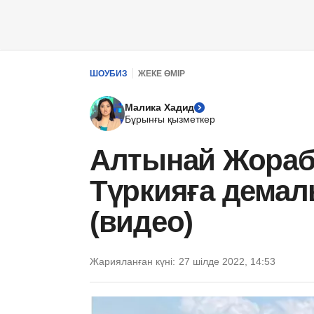
ШОУБИЗ
ЖЕКЕ ӨМІР
Малика Хадид
Бұрынғы қызметкер
Алтынай Жораб
Түркияға демал
(видео)
Жарияланған күні:
27 шілде 2022, 14:53