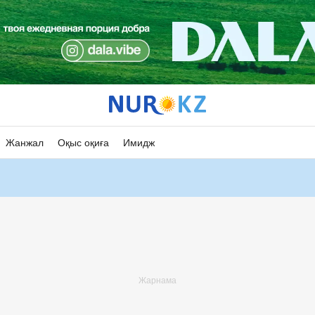
Жанжал
Оқыс оқиға
Имидж