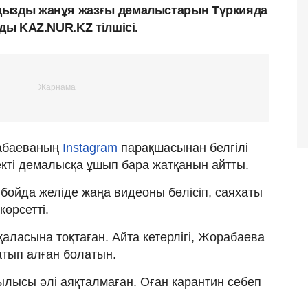
дызды жанұя жазғы демалыстарын Түркияда
ады KAZ.NUR.KZ тілшісі.
абаеваның
Instagram
парақшасынан белгілі
кті демалысқа ұшып бара жатқанын айтты.
 бойда желіде жаңа видеоны бөлісіп, саяхаты
өрсетті.
ласына тоқтаған. Айта кетерлігі, Жорабаева
атып алған болатын.
рылысы әлі аяқталмаған. Оған карантин себеп