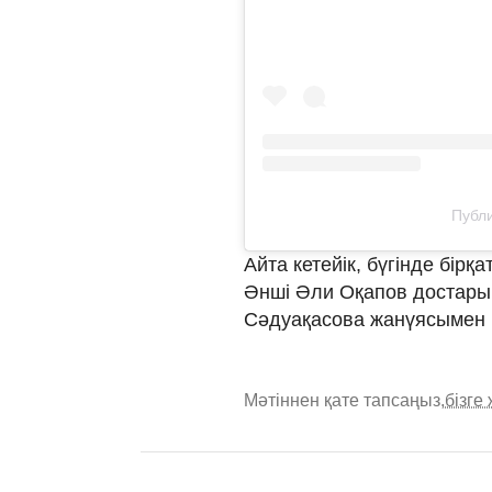
Публи
Айта кетейік, бүгінде бір
Әнші Әли Оқапов достар
Сәдуақасова жанүясымен
Мәтіннен қате тапсаңыз,
бізге