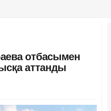
аева отбасымен
ысқа аттанды