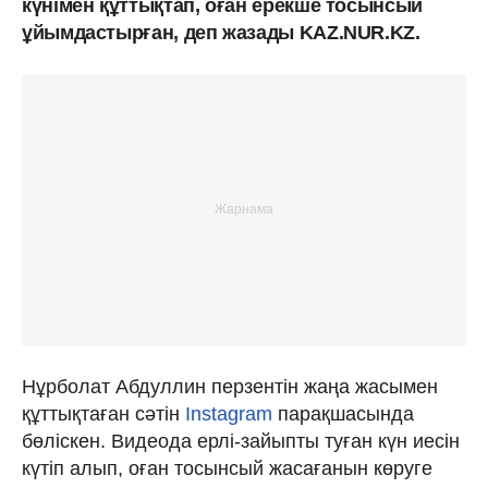
күнімен құттықтап, оған ерекше тосынсый
ұйымдастырған, деп жазады KAZ.NUR.KZ.
Нұрболат Абдуллин перзентін жаңа жасымен
құттықтаған сәтін
Instagram
парақшасында
бөліскен. Видеода ерлі-зайыпты туған күн иесін
күтіп алып, оған тосынсый жасағанын көруге