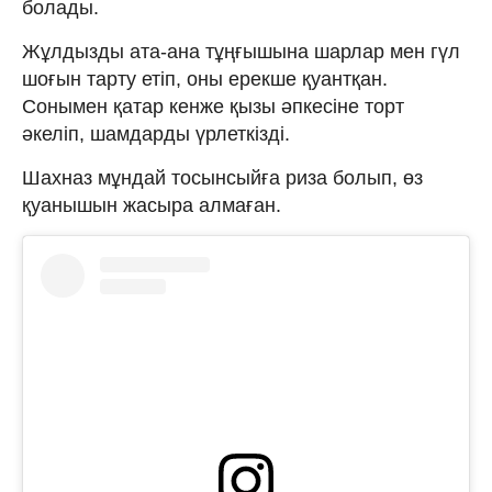
болады.
Жұлдызды ата-ана тұңғышына шарлар мен гүл
шоғын тарту етіп, оны ерекше қуантқан.
Сонымен қатар кенже қызы әпкесіне торт
әкеліп, шамдарды үрлеткізді.
Шахназ мұндай тосынсыйға риза болып, өз
қуанышын жасыра алмаған.