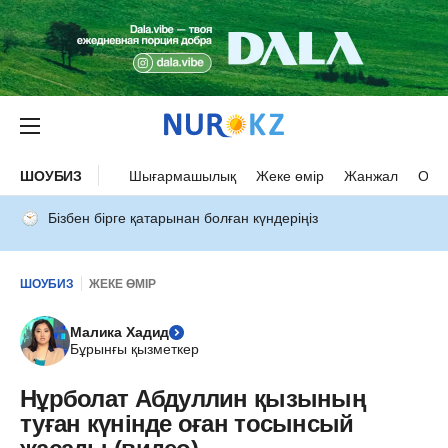
ШОУБИЗ
Шығармашылық
Жеке өмір
Жанжал
Оқыс
Бізбен бірге қатарынан болған күндеріңіз
ШОУБИЗ
ЖЕКЕ ӨМІР
Малика Хадид
Бұрынғы қызметкер
Нұрболат Абдуллин қызының
туған күнінде оған тосынсый