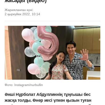
жасады (видео)
Жарияланған күні:
2 қыркүйек 2022, 10:14
Фото: Instagram/nurbullin
Әнші Нұрболат Абдуллиннің тұңғышы бес
жасқа толды. Өнер иесі үлкен қызын туған