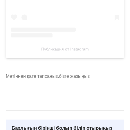
Публикация от Instagram
Мәтіннен қате тапсаңыз,
бізге жазыңыз
Барлығын бірінші болып біліп отырыңыз