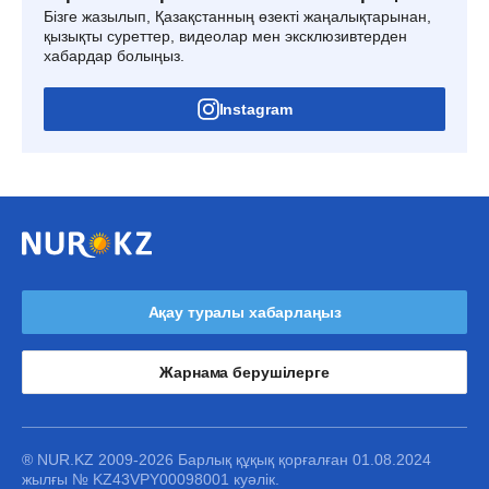
Бізге жазылып, Қазақстанның өзекті жаңалықтарынан,
қызықты суреттер, видеолар мен эксклюзивтерден
хабардар болыңыз.
Instagram
Ақау туралы хабарлаңыз
Жарнама берушілерге
® NUR.KZ 2009-2026 Барлық құқық қорғалған 01.08.2024
жылғы № KZ43VPY00098001 куәлік.