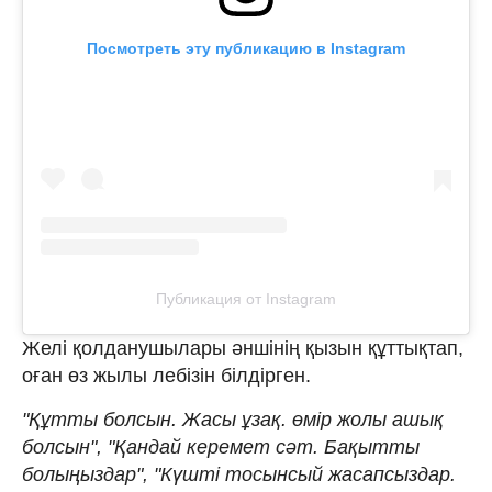
Посмотреть эту публикацию в Instagram
Публикация от Instagram
Желі қолданушылары әншінің қызын құттықтап,
оған өз жылы лебізін білдірген.
"Құтты болсын. Жасы ұзақ. өмір жолы ашық
болсын", "Қандай керемет сәт. Бақытты
болыңыздар", "Күшті тосынсый жасапсыздар.