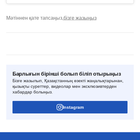
Мәтіннен қате тапсаңыз,
бізге жазыңыз
Барлығын бірінші болып біліп отырыңыз
Бізге жазылып, Қазақстанның өзекті жаңалықтарынан,
қызықты суреттер, видеолар мен эксклюзивтерден
хабардар болыңыз.
Instagram