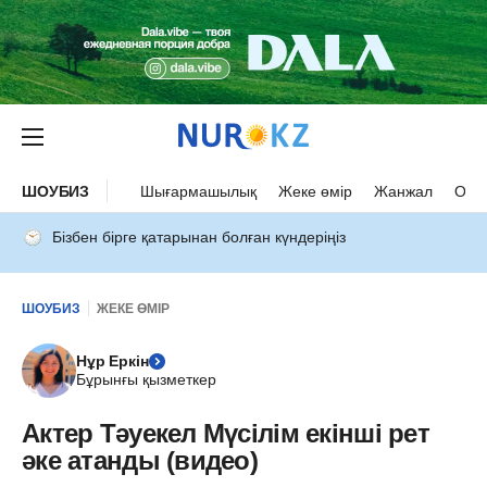
ШОУБИЗ
Шығармашылық
Жеке өмір
Жанжал
Оқыс
Бізбен бірге қатарынан болған күндеріңіз
ШОУБИЗ
ЖЕКЕ ӨМІР
Нұр Еркін
Бұрынғы қызметкер
Актер Тәуекел Мүсілім екінші рет
әке атанды (видео)