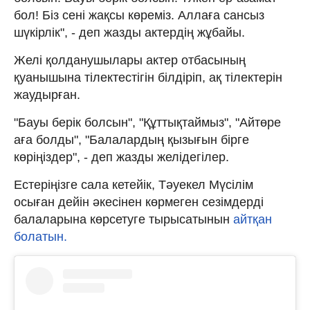
бол! Біз сені жақсы көреміз. Аллаға сансыз
шүкірлік", - деп жазды актердің жұбайы.
Желі қолданушылары актер отбасының
қуанышына тілектестігін білдіріп, ақ тілектерін
жаудырған.
"Бауы берік болсын", "Құттықтаймыз", "Айтөре
аға болды", "Балалардың қызығын бірге
көріңіздер", - деп жазды желідегілер.
Естеріңізге сала кетейік, Тәуекел Мүсілім
осыған дейін әкесінен көрмеген сезімдерді
балаларына көрсетуге тырысатынын
айтқан
болатын.