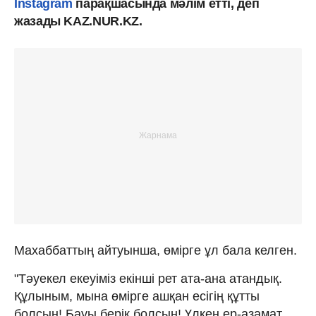
Instagram
парақшасында мәлім етті, деп
жазады KAZ.NUR.KZ.
Махаббаттың айтуынша, өмірге ұл бала келген.
"Тәуекел екеуіміз екінші рет ата-ана атандық.
Құлыным, мына өмірге ашқан есігің құтты
болсын! Бауы берік болсын! Үлкен ер-азамат