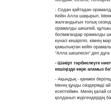
- Содан қайтадан орамалд
Кейін Алла шақырып, Мекк
жалғандығын толық сезінд
орамалды шешпей, құлшыл
болмағандар орамалды шеш
күнәсі кешіріліп, кімнің мә
қажылықтан кейін орамал
"Алла шешпесін" деп дұға 
- Шәкірт тәрбиелеуге ние
кешіңізде көре аламыз ба
- Ақындық - қанмен беріл
Менің құнды сөздерімді а
есептеймін. Менің қалай с
қолданып жүргендердің бәр