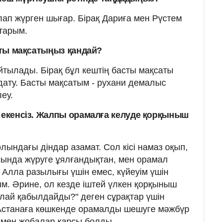
лап жүрген шығар. Бірақ Дариға мен Рүстем
тарым.
асты мақсатыңыз қандай?
 айтылады. Бірақ бұл кештің басты мақсаты
ату. Басты мақсатым - рухани демалыс
еу.
н екенсіз. Жалпы орамалға келуде қорқыныш
олындағы діндар азамат. Сол кісі намаз оқып,
асында жүруге ұялғандықтан, мен орамал
 Алла разылығы үшін емес, күйеуім үшін
ым. Әрине, ол кезде іштей үлкен қорқыныш
Қалай қабылдайды?" деген сұрақтар үшін
 Астанаға көшкенде орамалды шешуге мәжбүр
 мен жобалар қарсы болды.