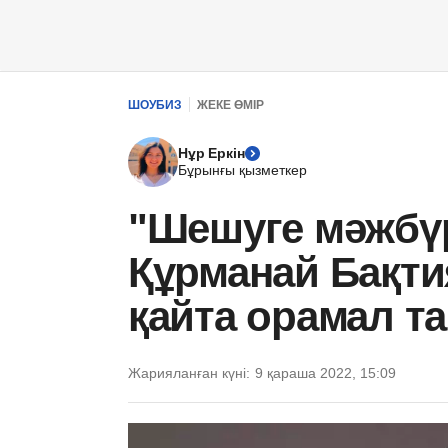
ШОУБИЗ
ЖЕКЕ ӨМІР
Нұр Еркін
Бұрынғы қызметкер
"Шешуге мәжбү
Құрманай Бақти
қайта орамал т
Жарияланған күні:
9 қараша 2022, 15:09