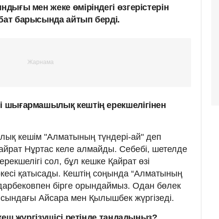
ындығы мен жеке өміріндегі өзгерістерін
хбат барысында айтып берді.
ні шығармашылық кештің ерекшелігінен
ық кешім "Алматының түндері-ай" деп
Қайрат Нұртас келе алмайды. Себебі, шетелде
ерекшелігі сол, бұл кешке Қайрат өзі
әкесі қатысады. Кештің соңында “Алматының
йдарбековпен бірге орындаймыз. Одан бөлек
аясындағы Айсара мен Қылышбек жүргізеді.
і кеш жүргізушісі ретінде таңдадыңыз?