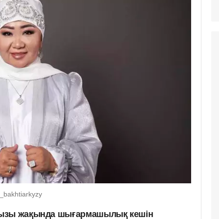
_bakhtiarkyzy
қызы жақында шығармашылық кешін