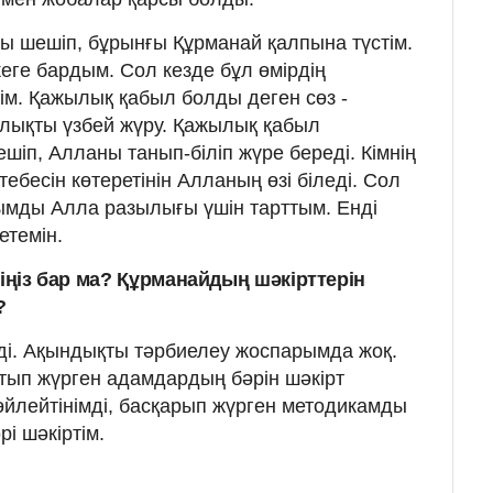
ы шешіп, бұрынғы Құрманай қалпына түстім.
еге бардым. Сол кезде бұл өмірдің
ім. Қажылық қабыл болды деген сөз -
ықты үзбей жүру. Қажылық қабыл
іп, Алланы танып-біліп жүре береді. Кімнің
ртебесін көтеретінін Алланың өзі біледі. Сол
ымды Алла разылығы үшін тарттым. Енді
етемін.
тіңіз бар ма? Құрманайдың шәкірттерін
?
еді. Ақындықты тәрбиелеу жоспарымда жоқ.
йтып жүрген адамдардың бәрін шәкірт
өйлейтінімді, басқарып жүрген методикамды
і шәкіртім.