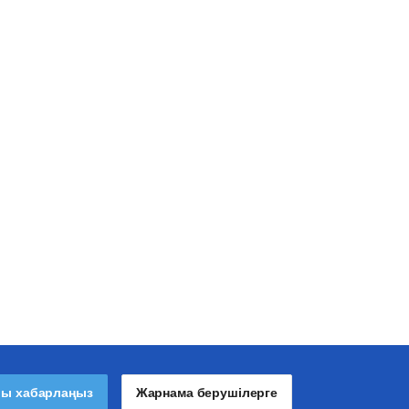
лы хабарлаңыз
Жарнама берушілерге