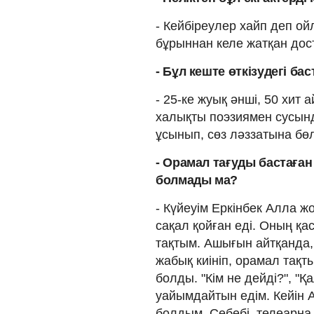
- Кейбіреулер хайп деп ой
бұрыннан келе жатқан дос
- Бұл кеште өткізудегі б
- 25-ке жуық әнші, 50 хит
халықты поэзиямен сусынд
ұсынып, сөз ләззатына бөл
- Орамал тағуды бастаға
болмады ма?
- Күйеуім Еркінбек Алла ж
сақал қойған еді. Оның қ
тақтым. Ашығын айтқанда,
жабық киініп, орамал тақт
болды. "Кім не дейді?", "
уайымдайтын едім. Кейін
болдым. Себебі, телеарна