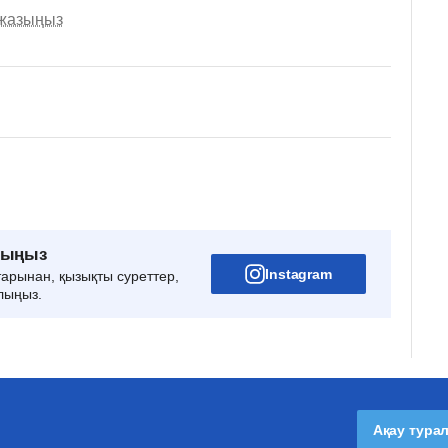
 жазыңыз
рыңыз
Instagram
тарынан, қызықты суреттер,
лыңыз.
Ақау тура