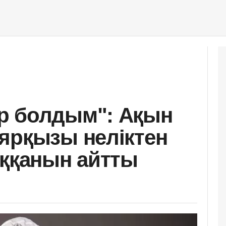
р болдым": Ақын
ярқызы неліктен
аққанын айтты