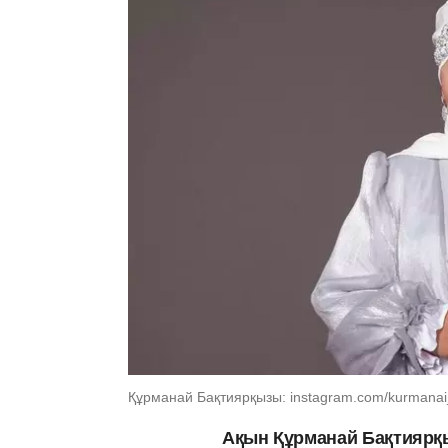
Құрманай Бақтиярқызы: instagram.com/kurmanai
Ақын Құрманай Бақтияр