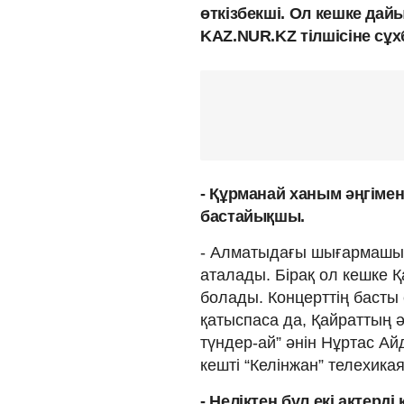
өткізбекші. Ол кешке дай
KAZ.NUR.KZ тілшісіне сұ
- Құрманай ханым әңгіме
бастайықшы.
- Алматыдағы шығармашыл
аталады. Бірақ ол кешке 
болады. Концерттің басты 
қатыспаса да, Қайраттың 
түндер-ай” әнін Нұртас А
кешті “Келінжан” телехик
- Неліктен бұл екі актерд