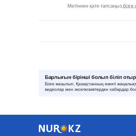
Мәтіннен қате тапсаңыз,
бізге
Барлығын бірінші болып біліп оты
Бізге жазылып, Қазақстанның өзекті жаңалық
видеолар мен эксклюзивтерден хабардар бо