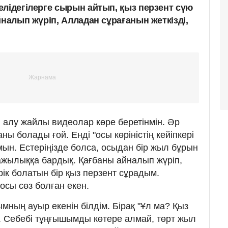
елідегілерге сырын айтып, қыз перзент сүю
йналып жүріп, Алладан сұрағанын жеткізді,
алу жайлы видеолар көре беретінмін. Әр
ны болады ғой. Енді "осы көріністің кейіпкері
мын. Естеріңізде болса, осыдан бір жыл бұрын
ажылыққа бардық. Қағбаны айналып жүріп,
ік болатын бір қыз перзент сұрадым.
сы сөз болған екен.
ның ауыр екенін білдім. Бірақ "Ұл ма? Қыз
м. Себебі тұңғышымды көтере алмай, төрт жыл