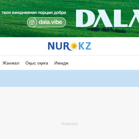
Жанжал
Оқыс оқиға
Имидж