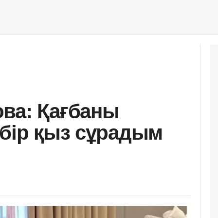
ва: Қағбаны
 бір қыз сұрадым