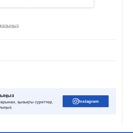
 жазыңыз
рыңыз
Instagram
тарынан, қызықты суреттер,
лыңыз.