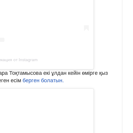
кация от Instagram
Сара Тоқтамысова екі ұлдан кейін өмірге қыз
еген есім
берген болатын.