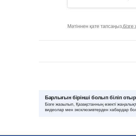
Мәтіннен қате тапсаңыз,
бізге
Барлығын бірінші болып біліп оты
Бізге жазылып, Қазақстанның өзекті жаңалық
видеолар мен эксклюзивтерден хабардар бо