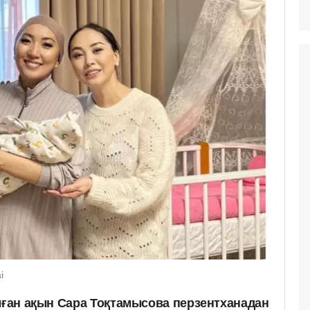
i
олған ақын Сара Тоқтамысова перзентханадан