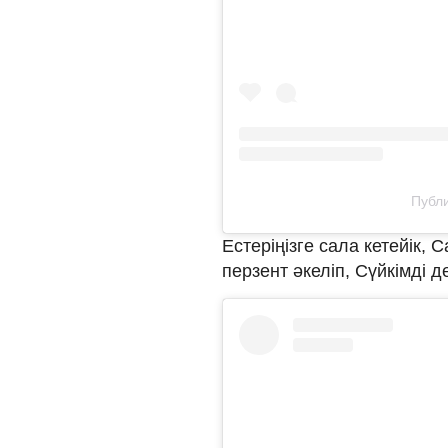
Публи
Естеріңізге сала кетейік, 
перзент әкеліп, Сүйкімді д