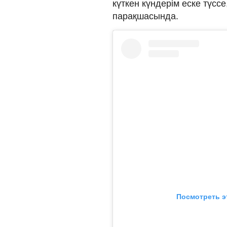
күткен күндерім еске түссе
парақшасында.
Посмотреть э