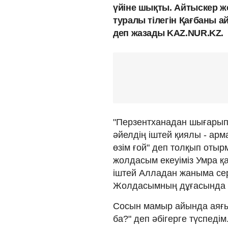
үйіне шықты. Айтыскер ж
туралы тілегін Қағбаны а
деп жазады KAZ.NUR.KZ.
"Перзентханадан шығарып 
әйелдің іштей қиялы - арма
өзім ғой" деп толқып отыр
жолдасым екеуіміз Умра қ
іштей Алладан жаныма сер
Жолдасымның дұғасында о
Сосын мамыр айында аяғым
ба?" деп әбігерге түспеді