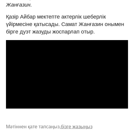
Жанғазин.
Қазір Айбар мектепте актерлік шеберлік
үйірмесіне қатысады. Самат Жанғазин онымен
бірге дуэт жазуды жоспарлап отыр.
Мәтіннен қате тапсаңыз,
бізге жазыңыз