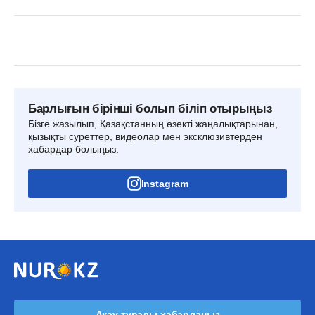
Барлығын бірінші болып біліп отырыңыз
Бізге жазылып, Қазақстанның өзекті жаңалықтарынан,
қызықты суреттер, видеолар мен эксклюзивтерден
хабардар болыңыз.
Instagram
Ақау туралы хабарлаңыз