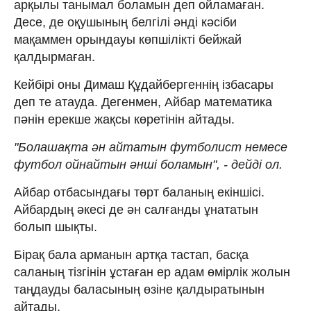
арқылы танымал боламын деп ойламаған.
Десе, де оқушының белгілі әнді кәсіби
мақаммен орындауы көпшілікті бейжай
қалдырмаған.
Кейбірі оны Димаш Құдайбергеннің ізбасары
деп те атауда. Дегенмен, Айбар математика
пәнін ерекше жақсы көретінін айтады.
"Болашақта ән айтатын футболист немесе
футбол ойнайтын әнші боламын", - дейді ол.
Айбар отбасындағы төрт баланың екіншісі.
Айбардың әкесі де ән салғанды ұнататын
болып шықты.
Бірақ бала арманын артқа тастап, басқа
саланың тізгінін ұстаған ер адам өмірлік жолын
таңдауды баласының өзіне қалдыратынын
айтады.