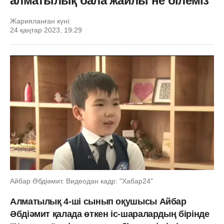
алматылық бала жайлы не білеміз
Жарияланған күні:
24 қаңтар 2023, 19:29
Айбар Әбдіәмит. Видеодан кадр: "Хабар24"
Алматылық 4-ші сынып оқушысы Айбар
Әбдіәмит қалада өткен іс-шаралардың бірінде