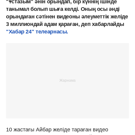
"Ұстазым" әнін орындап, бір күннің ішінде
танымал болып шыға келді. Оның осы әнді
орындаған сәтінен видеоны әлеуметтік желіде
3 миллиондай адам қараған, деп хабарлайды
"Хабар 24" телеарнасы.
10 жастағы Айбар желіде тараған видео