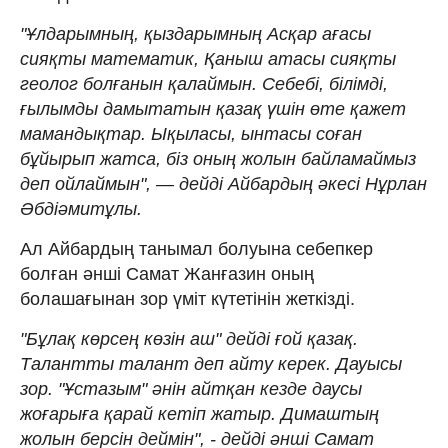
"Ұлдарымның, қыздарымның Асқар ағасы
сияқты математик, Қаныш атасы сияқты
геолог болғанын қалаймын. Себебі, білімді,
ғылымды дамытатын қазақ үшін өте қажет
мамандықтар. Ықыласы, ынтасы соған
бұйырып жатса, біз оның жолын байламаймыз
деп ойлаймын", — дейді Айбардың әкесі Нұрлан
Әбдіәмитұлы.
Ал Айбардың танымал болуына себепкер
болған әнші Самат Жанғазин оның
болашағынан зор үміт күтетінін жеткізді.
"Бұлақ көрсең көзін аш" дейді ғой қазақ.
Талантты талант деп айту керек. Дауысы
зор. "Ұстазым" әнін айтқан кезде даусы
жоғарыға қарай кетіп жатыр. Димаштың
жолын берсін деймін", - дейді әнші Самат