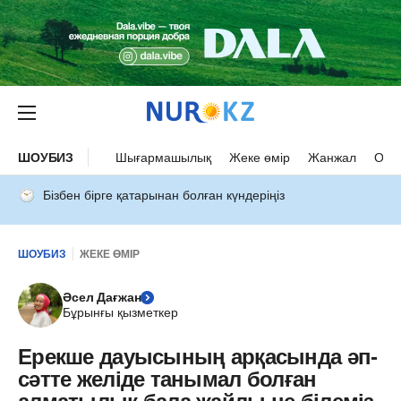
ШОУБИЗ
Шығармашылық
Жеке өмір
Жанжал
Оқыс
Бізбен бірге қатарынан болған күндеріңіз
ШОУБИЗ
ЖЕКЕ ӨМІР
Әсел Дағжан
Бұрынғы қызметкер
Ерекше дауысының арқасында әп-
сәтте желіде танымал болған