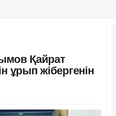
йымов Қайрат
ін ұрып жібергенін