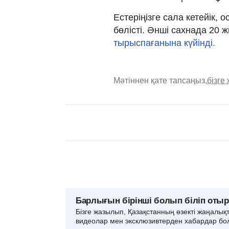
Естеріңізге сала кетейік, 
бөлісті. Әнші сахнада 20 
тырыспағанына күйінді.
Мәтіннен қате тапсаңыз,
бізге
Барлығын бірінші болып біліп оты
Бізге жазылып, Қазақстанның өзекті жаңалық
видеолар мен эксклюзивтерден хабардар бо