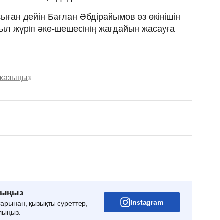
осыған дейін Бағлан Әбдірайымов өз өкінішін
жыл жүріп әке-шешесінің жағдайын жасауға
 жазыңыз
рыңыз
Instagram
тарынан, қызықты суреттер,
лыңыз.