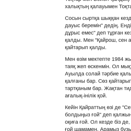
халықтың қалауымен Тоқтар
Сосын сыртқа шыққан кезде
дауыс беремін" дедің. Енді
дұрыс емес" деп тұрған ке
қалды. Мен "Қайрош, сен а
қайтарып қалды.
Мен өзім мектепте 1984 ж
таяқ жеп өскенмін. Ол мық
Ауылда солай тәрбие қалы
қалғаны бар. Сөз қайтарып
тартқаным бар. Жақтан тид
ағалық-інілік қой.
Кейін Қайраттың өзі де "Се
болдыңыз ғой" деп қалжы
оқиға ғой. Ол кезде біз де
ғой шамамен. Арамыз бұзыл