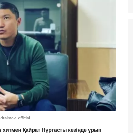
raimov_official
 хитмен Қайрат Нұртасты кезінде ұрып