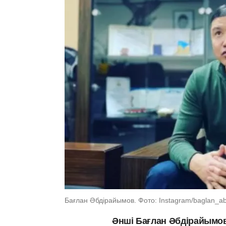
Бағлан Әбдірайымов. Фото: Instagram/baglan_abd
Әнші Бағлан Әбдірайымов