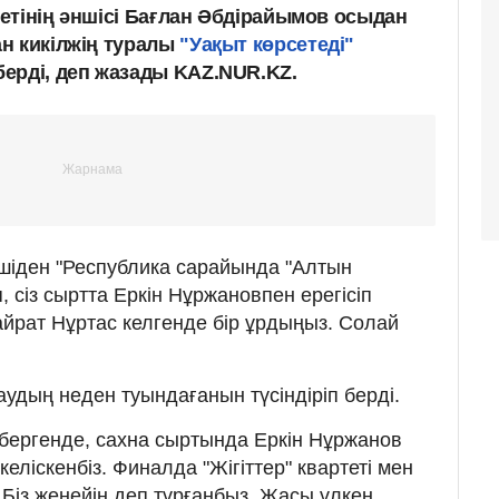
ртетінің әншісі Бағлан Әбдірайымов осыдан
н кикілжің туралы
"Уақыт көрсетеді"
ерді, деп жазады KAZ.NUR.KZ.
ншіден "Республика сарайында "Алтын
, сіз сыртта Еркін Нұржановпен ерегісіп
Қайрат Нұртас келгенде бір ұрдыңыз. Солай
удың неден туындағанын түсіндіріп берді.
 бергенде, сахна сыртында Еркін Нұржанов
келіскенбіз. Финалда "Жігіттер" квартеті мен
 Біз жеңейін деп тұрғанбыз. Жасы үлкен,