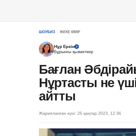
ШОУБИЗ
ЖЕКЕ ӨМІР
Нұр Еркін
Бұрынғы қызметкер
Бағлан Әбдіра
Нұртасты не үш
айтты
Жарияланған күні:
25 қаңтар 2023, 12:36