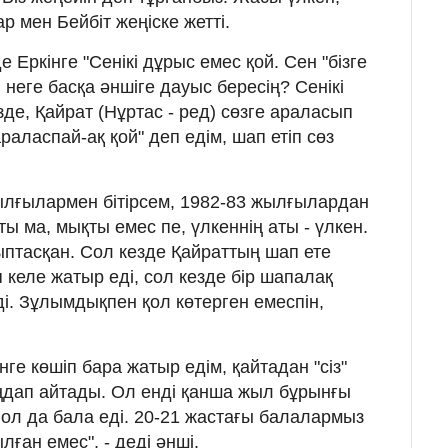
 мен Бейбіт жеңіске жетті.
 Еркінге "Сенікі дұрыс емес қой. Сен "бізге
 неге басқа әншіге дауыс бересің? Сенікі
зде, Қайрат (Нұртас - ред) сөзге араласып
раласпай-ақ қой" деп едім, шап етіп сөз
ылғылармен бітірсем, 1982-83 жылғылардан
ты ма, мықты емес пе, үлкеннің аты - үлкен.
птасқан. Сол кезде Қайраттың шап ете
 келе жатыр еді, сол кезде бір шапалақ
і. Зұлымдықпен қол көтерген емеспін,
нге көшіп бара жатыр едім, қайтадан "сіз"
ңдап айтады. Ол енді қанша жыл бұрынғы
, ол да бала еді. 20-21 жастағы балалармыз
ған емес", - деді әнші.