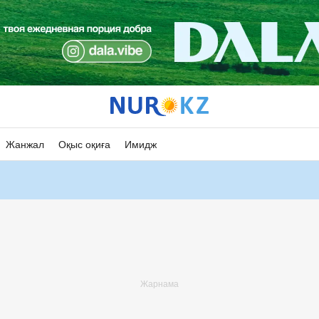
Жанжал
Оқыс оқиға
Имидж