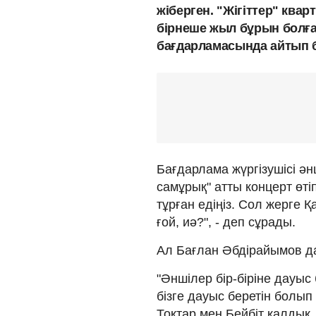
жіберген. "Жігіттер" ква
бірнеше жыл бұрын болға
бағдарламасында айтып б
Бағдарлама жүргізушісі ә
самұрық" атты концерт өтіп
тұрған едіңіз. Сол жерге 
ғой, иә?", - деп сұрады.
Ал Бағлан Әбдірайымов да
"Әншілер бір-біріне дауыс
бізге дауыс беретін болып 
Тоқтар мен Бейбіт қалдық.