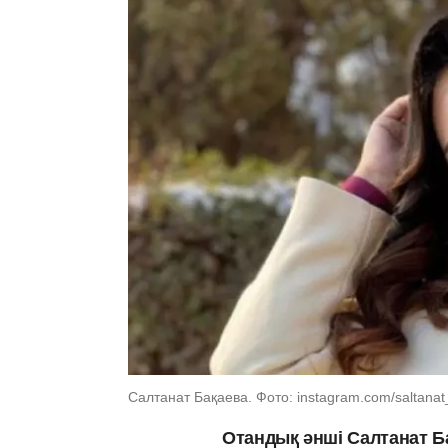
Салтанат Бақаева. Фото: instagram.com/saltana
Отандық әнші Салтанат Ба