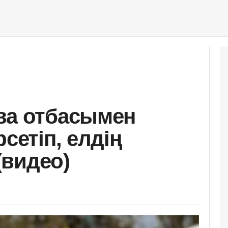
ва отбасымен
сетіп, елдің
видео)