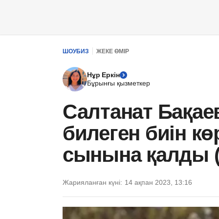
ШОУБИЗ
ЖЕКЕ ӨМІР
Нұр Еркін
Бұрынғы қызметкер
Салтанат Бақае
билеген биін көр
сынына қалды (
Жарияланған күні:
14 ақпан 2023, 13:16