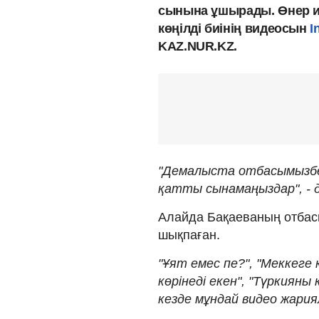
сынына ұшырады. Өнер и
көңілді биінің видеосын
I
KAZ.NUR.KZ.
"Демалыста отбасымызбен
қатты сынамаңыздар", - д
Алайда Бақаеваның отбас
шықпаған.
"Ұят емес пе?", "Меккеге қ
көрінеді екен", "Түркияны
кезде мұндай видео жари