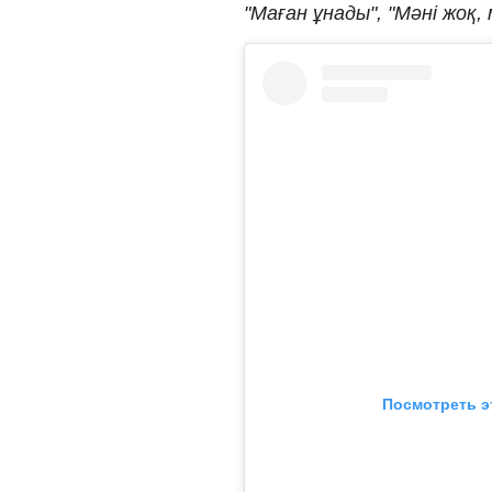
"Маған ұнады", "Мәні жоқ, 
Посмотреть э