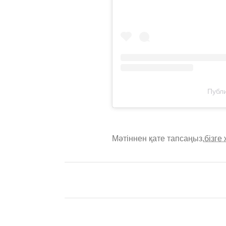
Публи
Мәтіннен қате тапсаңыз,
бізге