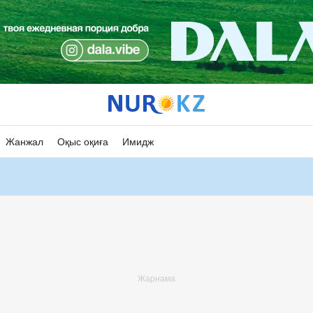
Жанжал
Оқыс оқиға
Имидж