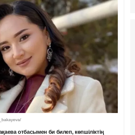
t_bakayeva/
қаева отбасымен би билеп, көпшіліктің