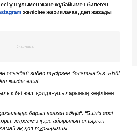
есі үш ұлымен және жұбайымен билеген
nstagram
желісіне жариялаған, деп жазады
 осындай видео түсірген болатынбыз. Бізді
еп жазды әнші.
ылық биі желі қолданушыларының көңілінен
ажылыққа барып келген едіңіз", "Биіңіз ерсі
 көріп, жүрегіміз қарс айырылып отырған
яламай-ақ қоя тұрыңызшы".