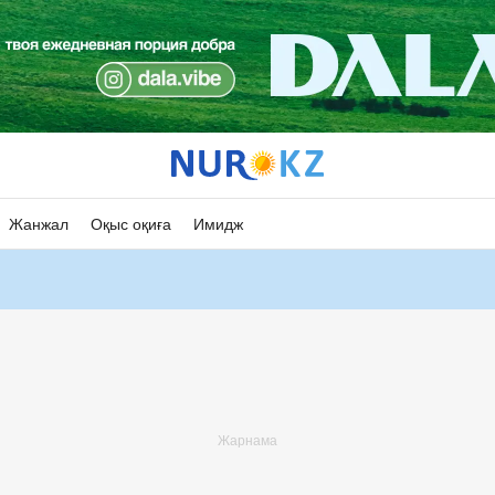
Жанжал
Оқыс оқиға
Имидж