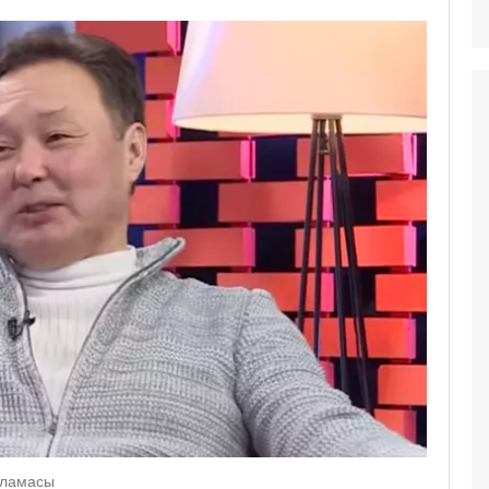
рламасы