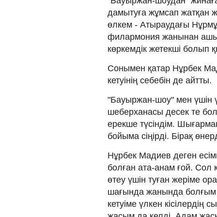
"Бауыржан-шоудан" жинаға
дамытуға жұм­сап жатқан жа
өлкем - Атыраудағы Нұрм
филармония жанынан ашыл
көркемдік жетекші болып қы
Сонымен қатар Нұрбек Ма
кетуінің себебін де айтты.
"Бауыржан-шоу" мен үшін ү
шеберханасы десек те бола
ерекше түсіндім. Шығарм
бойыма сіңірді. Бірақ өне
Нұрбек Мадиев деген есім
болған ата-анам ғой. Сол 
өтеу үшін туған жеріме ор
ша­ғында жанында болғым 
кетуіме үлкен кісілердің 
жасым да келді. Адам жас