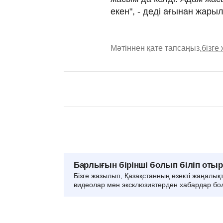
екен", - деді ағынан жарыл
Мәтіннен қате тапсаңыз,
бізге
Барлығын бірінші болып біліп оты
Бізге жазылып, Қазақстанның өзекті жаңалық
видеолар мен эксклюзивтерден хабардар бо