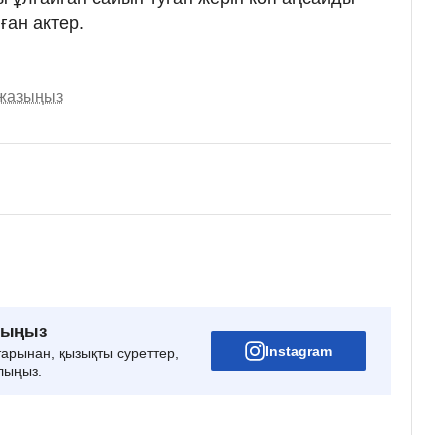
ған актер.
 жазыңыз
рыңыз
Instagram
тарынан, қызықты суреттер,
лыңыз.