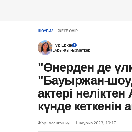
ШОУБИЗ
ЖЕКЕ ӨМІР
Нұр Еркін
Бұрынғы қызметкер
"Өнерден де үлк
"Бауыржан-шоу
актері неліктен
күнде кеткенін 
Жарияланған күні:
1 наурыз 2023, 19:17