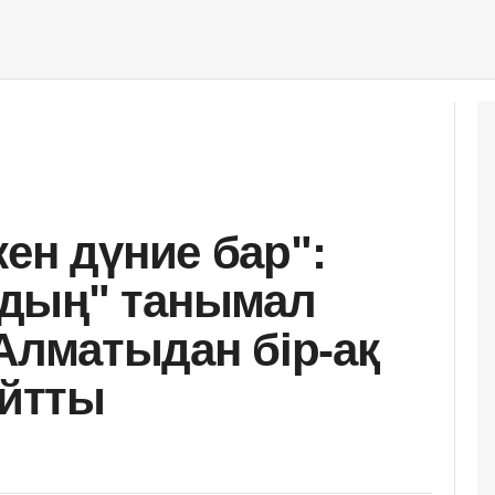
ен дүние бар":
дың" танымал
 Алматыдан бір-ақ
айтты