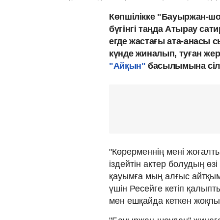
Көпшілікке "Бауыржан-шо
бүгінгі таңда Атырау сат
егде жастағы ата-анасы 
күнде жиналып, туған жер
"Айқын"
басылымына сіл
"Көрерменнің мені жо­ғал­т
іздейтін актер болудың өзі
қауымға мың ал­ғыс айтқым
үшін Ресейге кетіп қа­лыпт
мен ешқайда кеткен жоқпы