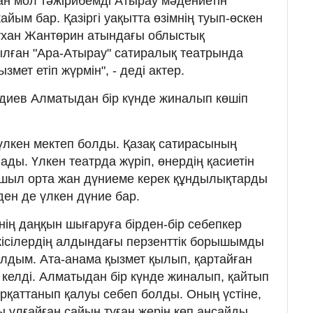
н мол тәжірибемді Атырау мәдениетін
йым бар. Қа­зіргі уақытта өзімнің туып-өскен
ұхан Жантөрин атындағы облыстық
ған "Ара-Атырау" сатиралық теа­трында
змет етіп жүрмін", - деді актер.
диев Алматыдан бір күнде жиналып көшіп
лкен мектеп болды. Қазақ са­тира­сының
ды. Үлкен театрда жүріп, өнердің қасиетін
ашыл орта жан дүниеме керек құндылықтарды
рден де үлкен дүние бар.
нің даңқын шығаруға бірден-бір себепкер
кісілердің алдындағы пер­зенттік борышымды
алдым. Ата-анама қызмет қылып, қартайған
келді. Алматыдан бір күнде жиналып, қайтып
сырқаттанып қалуы себеп болды. Оның үстіне,
ы ұлғайған сайын туған жерін көп аңсайды