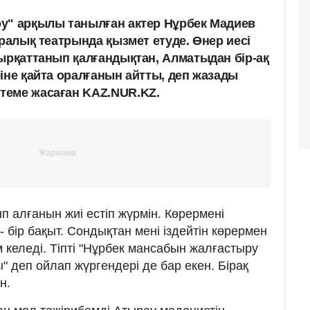
у" арқылы танылған актер Нұрбек Мадиев
иралық театрында қызмет етуде. Өнер иесі
сырқаттанып қалғандықтан, Алматыдан бір-ақ
іне қайта оралғанын айтты, деп жазады
теме жасаған KAZ.NUR.KZ.
ып алғанын жиі естіп жүрмін. Көрермені
 - бір бақыт. Сондықтан мені із­дейтін көрермен
 келеді. Тіпті "Нұрбек мансабын жал­ғастыру
ы" деп ойлап жүргендері де бар екен. Бірақ
н.