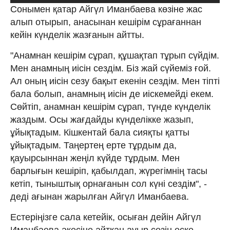
Сонымен қатар Айгүл Иманбаева көзіне жас
алып отырып, анасынан кешірім сұрағаннан
кейін күнделік жазғанын айтты.
"Анамнан кешірім сұрап, құшақтап тұрып сүйдім.
Мен анамның иісін сездім. Біз жай сүйеміз ғой.
Ал оның иісін сезу бақыт екенін сездім. Мен тіпті
бала болып, анамның иісін де иіскемейді екем.
Сөйтіп, анамнан кешірім сұрап, түнде күнделік
жаздым. Осы жағдайды күнделікке жазып,
ұйықтадым. Кішкентай бала сияқты қатты
ұйықтадым. Таңертең ерте тұрдым да,
қауырсыннан жеңіл күйде тұрдым. Мен
барлығын кешіріп, қабылдап, жүрегімнің тасы
кетіп, тыныштық орнағанын сол күні сездім", -
деді ағынан жарылған Айгүл Иманбаева.
Естеріңізге сала кетейік, осыған дейін Айгүл