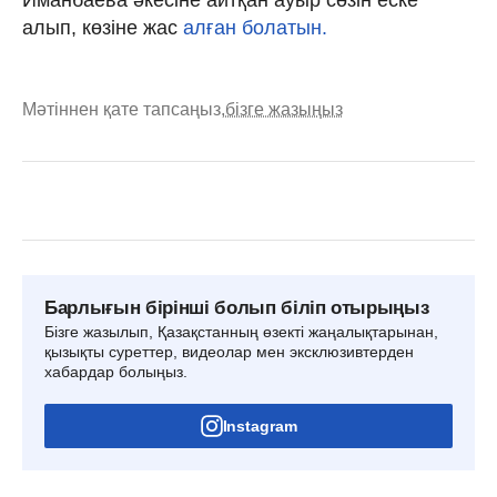
Иманбаева әкесіне айтқан ауыр сөзін еске
алып, көзіне жас
алған болатын.
Мәтіннен қате тапсаңыз,
бізге жазыңыз
Барлығын бірінші болып біліп отырыңыз
Бізге жазылып, Қазақстанның өзекті жаңалықтарынан,
қызықты суреттер, видеолар мен эксклюзивтерден
хабардар болыңыз.
Instagram