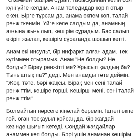
күні үйге келдім. Анам теледидар көріп отыр
екен. Бірге тұрсам да, анама өкпем көп, талай
ренжіткенмін. Үйге келе салдым да, анамның
аяғына жығылып, кешірім сұрадым. Бас салып
өкіріп жылап, кешірім сұрағанда шошып кетті.
Анам екі инсульт, бір инфаркт алған адам. Тек
күтіммен отырамыз. Анам "Не болды? Не
болды? Біреу ренжітті ме? Ұрысып қалдың ба?
Тыныштық па?" деді. Мен анамды тәте деймін.
"Жоқ, тәте, бәрі жақсы. Бірақ мен сені талай
ренжіттім, кешіре гөрші. Кешірші мені, сені талай
ренжіттім".
Болмайтын нәрсеге кінәлай беремін. Іштегі өкпе
ғой, оған тосқауыл қойсаң да, бір жағдай
кезінде шығып кетеді. Сондай жағдайлар
анаммен көп болды. Бәрі үшін анамнан кешірім