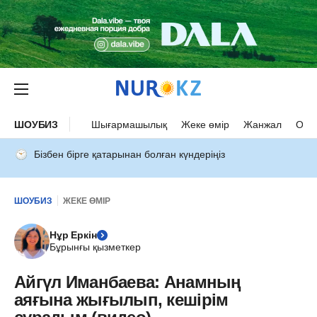
ШОУБИЗ
Шығармашылық
Жеке өмір
Жанжал
Оқыс
Бізбен бірге қатарынан болған күндеріңіз
ШОУБИЗ
ЖЕКЕ ӨМІР
Нұр Еркін
Бұрынғы қызметкер
Айгүл Иманбаева: Анамның
аяғына жығылып, кешірім