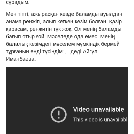
сұрадым.
Мен тіпті, ажырасқан кезде баламды ауылдан
анама ренжіп, алып кеткен кезім болған. Қазір
қарасам, ренжитін түк жоқ. Ол менің баламды
бағып отыр ғой. Мәселеде ода емес. Менің
балалық кезімдегі мәселем мүмкіндік бермей
тұрғанын енді түсіндім", - деді Айгүл
Иманбаева.