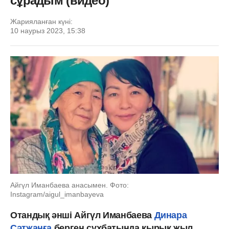
сұрадым (видео)
Жарияланған күні:
10 наурыз 2023, 15:38
Айгүл Иманбаева анасымен. Фото:
Instagram/aigul_imanbayeva
Отандық әнші Айгүл Иманбаева
Динара
Сәтжанға
берген сұхбатында қырық жыл