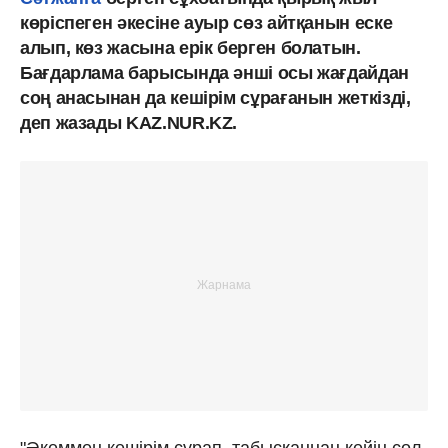
көріспеген әкесіне ауыр сөз айтқанын еске
алып, көз жасына ерік берген болатын.
Бағдарлама барысында әнші осы жағдайдан
соң анасынан да кешірім сұрағанын жеткізді,
деп жазады KAZ.NUR.KZ.
"Әкеммен кешірім сұрап, табысқаннан кейін сол