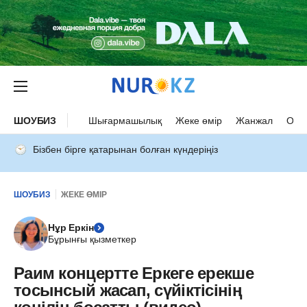
ШОУБИЗ
Шығармашылық
Жеке өмір
Жанжал
Оқыс
Бізбен бірге қатарынан болған күндеріңіз
ШОУБИЗ
ЖЕКЕ ӨМІР
Нұр Еркін
Бұрынғы қызметкер
Раим концертте Еркеге ерекше
тосынсый жасап, сүйіктісінің