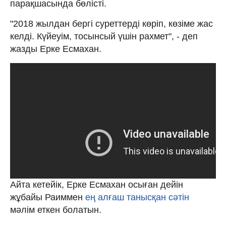
парақшасында бөлісті.
"2018 жылдан бергі суреттерді көріп, көзіме жас
келді. Күйеуім, тосынсый үшін рахмет", - деп
жазды Ерке Есмахан.
Айта кетейік, Ерке Есмахан осыған дейін
жұбайы Раиммен
ең алғаш танысқан сәтін
мәлім еткен болатын.