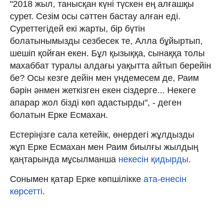
"2018 жыл, танысқан күні түскен ең алғашқы
сурет. Сезім осы сәттен бастау алған еді.
Суреттегідей екі жарты, бір бүтін
болатынымызды сезбесек те, Алла бұйыртып,
шешіп қойған екен. Бұл қызыққа, сынаққа толы
махаббат туралы алдағы уақытта айтып берейін
бе? Осы кезге дейін мен үндемесем де, Раим
бәрін әнмен жеткізген екен сіздерге... Некеге
апарар жол бізді көп адастырды", - деген
болатын Ерке Есмахан.
Естеріңізге сала кетейік, өнердегі жұлдызды
жұп Ерке Есмахан мен Раим биылғы жылдың
қаңтарында мұсылманша
некесін қидырды
.
Сонымен қатар Ерке көпшілікке
ата-енесін
көрсетті
.