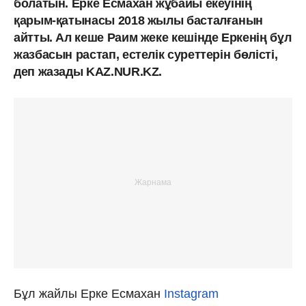
болатын. Ерке Есмахан жұбайы екеуінің
қарым-қатынасы 2018 жылы басталғанын
айтты. Ал кеше Раим жеке кешінде Еркенің бұл
жазбасын растап, естелік суреттерін бөлісті,
деп жазады KAZ.NUR.KZ.
Бұл жайлы Ерке Есмахан
Instagram