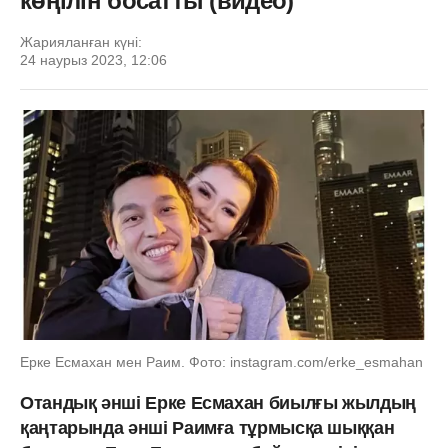
көңілін босатты (видео)
Жарияланған күні:
24 наурыз 2023, 12:06
Ерке Есмахан мен Раим. Фото: instagram.com/erke_esmahan
Отандық әнші Ерке Есмахан биылғы жылдың
қаңтарында әнші Раимға тұрмысқа шыққан