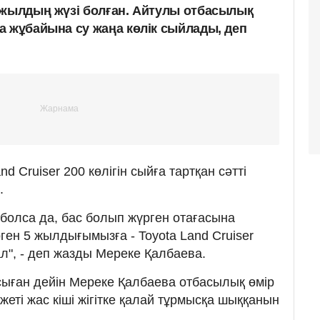
 жылдың жүзі болған. Айтулы отбасылық
а жұбайына су жаңа көлік сыйлады, деп
nd Cruiser 200 көлігін сыйға тартқан сәтті
.
 болса да, бас болып жүрген отағасына
ен 5 жылдығымызға - Toyota Land Cruiser
ал", - деп жазды Мереке Қалбаева.
 осыған дейін Мереке Қалбаева отбасылық өмір
жеті жас кіші жігітке қалай тұрмысқа шыққанын