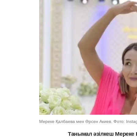
Мереке Қалбаева мен Әрсен Акиев. Фото: Insta
Танымал әзілкеш Мереке Қ