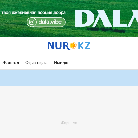
Жанжал
Оқыс оқиға
Имидж