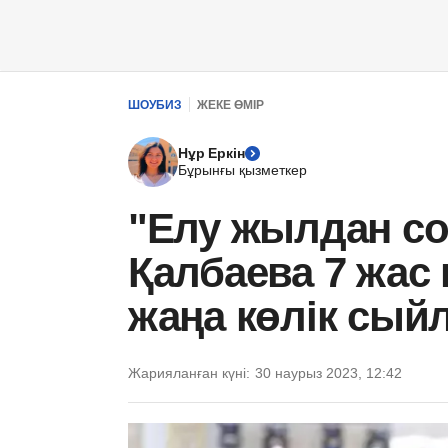
ШОУБИЗ
ЖЕКЕ ӨМІР
Нұр Еркін
Бұрынғы қызметкер
"Елу жылдан соң
Қалбаева 7 жас к
жаңа көлік сый
Жарияланған күні:
30 наурыз 2023, 12:42