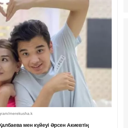
gram/merekusha.k
албаева мен күйеуі Әрсен Акиевтің