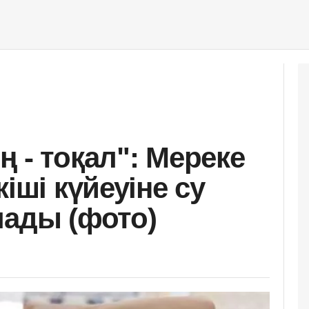
 - тоқал": Мереке
іші күйеуіне су
лады (фото)