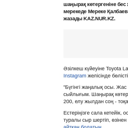
шаңырақ көтергеніне бес
мерекеде Мереке Қалбаев
жазады KAZ.NUR.KZ.
Әзілкеш күйеуіне Toyota La
Instagram
желісінде бөлісті
"Бүгінгі жаңалық осы. Жас
сыйлығым. Шаңырақ көтерг
200, елу жылдан соң - тоқ
Естеріңізге сала кетейік,
туралы сыр шертіп, өзінен 
айтқан болатын
.