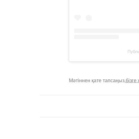
Публи
Мәтіннен қате тапсаңыз,
бізге