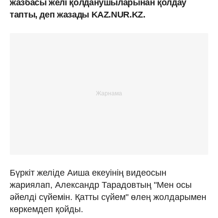
жазбасы желі қолданушыларынан қолдау
тапты, деп жазады KAZ.NUR.KZ.
Бүркіт желіде Аиша екеуінің видеосын
жариялап, Александр Тарадовтың "Мен осы
әйелді сүйемін. Қатты сүйем" өлең жолдарымен
көркемдеп қойды.