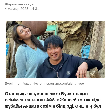
Жарияланған күні:
4 мамыр 2023, 14:31
Бүркіт пен Аиша. Фото: instagram.com/aisha_vee
Отандық әнші, көпшілікке Бүркіт лақап
есімімен танылған Айбек Жансейітов желіде
жұбайы Аишаға сезімін білдірді. Әншінің бұл