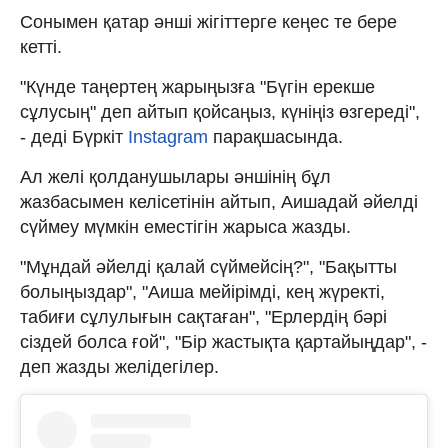
Сонымен қатар әнші жігіттерге кеңес те бере
кетті.
"Күнде таңертең жарыңызға "Бүгін ерекше
сұлусың" деп айтып қойсаңыз, күніңіз өзгереді",
- деді Бүркіт
Instagram
парақшасында.
Ал желі қолданушылары әншінің бұл
жазбасымен келісетінін айтып, Аишадай әйелді
сүймеу мүмкін еместігін жарыса жазды.
"Мұндай әйелді қалай сүймейсің?", "Бақытты
болыңыздар", "Аиша мейірімді, кең жүректі,
табиғи сұлулығын сақтаған", "Ерлердің бәрі
сіздей болса ғой", "Бір жастықта қартайыңдар", -
деп жазды желідегілер.