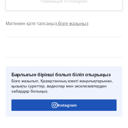
Публикация от Instagram
Мәтіннен қате тапсаңыз,
бізге жазыңыз
Барлығын бірінші болып біліп отырыңыз
Бізге жазылып, Қазақстанның өзекті жаңалықтарынан,
қызықты суреттер, видеолар мен эксклюзивтерден
хабардар болыңыз.
Instagram