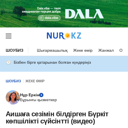
ШОУБИЗ
Шығармашылық
Жеке өмір
Жанжал
Оқыс
Бізбен бірге қатарынан болған күндеріңіз
ШОУБИЗ
ЖЕКЕ ӨМІР
Нұр Еркін
Бұрынғы қызметкер
Аишаға сезімін білдірген Бүркіт
көпшілікті сүйсінтті (видео)