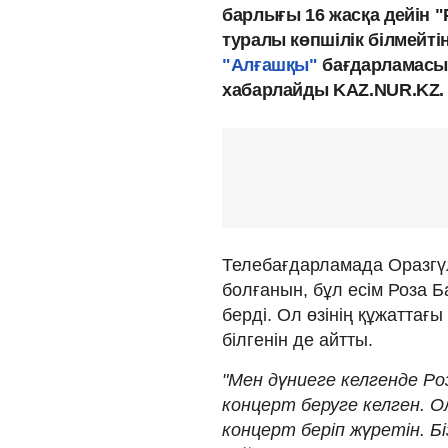
барлығы 16 жасқа дейін "Р
туралы көпшілік білмейті
"Алғашқы"
бағдарламасын
хабарлайды KAZ.NUR.KZ.
Телебағдарламада Оразгүл 
болғанын, бұл есім Роза 
берді. Ол өзінің құжаттағы
білгенін де айтты.
"Мен дүниеге келгенде Ро
концерт беруге келген. О
концерт беріп жүретін. Б