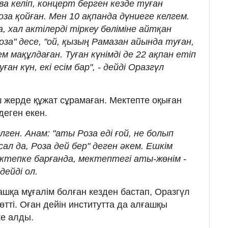
ва келіп, концерт берген кезде туған
за қойған. Мен 10 ақпанда дүниеге келгем.
, хал актілерді тіркеу бөліміне айтқан
оза" десе, "ой, қызың Рамазан айында туған,
ем мақұлдаған. Туған күнімді де 22 ақпан етіп
ған күн, екі есім бар", - дейді Оразгүл
ш жерде құжат сұрамаған. Мектепте оқыған
 деген екен.
ген. Анам: "аты Роза еді ғой, не болып
сал да, Роза дей бер" деген әкем. Ешкім
ектепке барғанда, мектептегі аты-жөнім -
дейді ол.
шқа мұғалім болған кезден бастап, Оразгүл
өтті. Оған дейін институтта да алғашқы
ке алды.