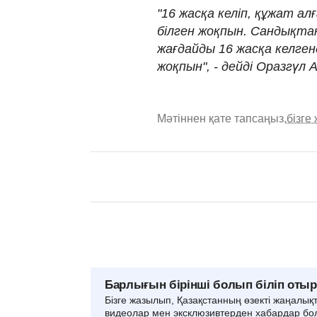
"16 жасқа келіп, құжат ал
білген жоқпын. Сандықтан
жағдайды 16 жасқа келген
жоқпын", - дейді Оразгүл 
Мәтіннен қате тапсаңыз,
бізге
Барлығын бірінші болып біліп оты
Бізге жазылып, Қазақстанның өзекті жаңалық
видеолар мен эксклюзивтерден хабардар бо