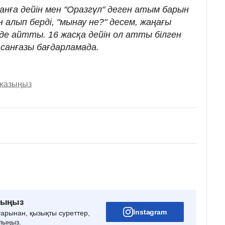
ғанға дейін мен "Оразгүл" деген атым барын
 алып берді, "мынау не?" десем, жаңағы
де айтты. 16 жасқа дейін ол атты білген
Асанғазы бағдарламада.
 жазыңыз
рыңыз
Instagram
тарынан, қызықты суреттер,
лыңыз.