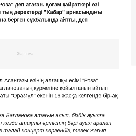
оза" деп атаған. Қоғам қайраткері өзі
н тың деректерді "Хабар" арнасындағы
а берген сұхбатында айтты, деп
Асанғазы өзінің алғашқы есімі "Роза"
Бағланованың құрметіне қойылғанын айтып
 аты "Оразгүл" екенін 16 жасқа келгенде бір-ақ
за Бағланова атағын алып, біздің ауылға
л кезде атақты әртістің бәрі ауыл аралап,
із талай концерт көргенбіз, тезек жағып