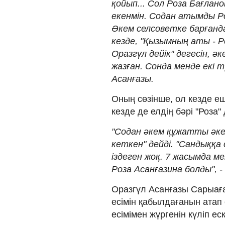
қойып... Сол Роза Бағлано
екенмін. Содан атымды Ро
Әкем селсоветке барғанда
кезде, "Қызымның аты - Р
Оразгүл дейік" дегесін, әк
жазған. Сонда менде екі ту
Асанғазы.
Оның сөзінше, ол кезде е
кезде де елдің бәрі "Роза"
"Содан әкем құжатты әкел
кеткен" дейді. "Сандыққа 
іздеген жоқ. 7 жасымда м
Роза Асанғазина болды", - 
Оразгүл Асанғазы Сарыаға
есімін қабылдағанын атап 
есімімен жүргенін күліп ес