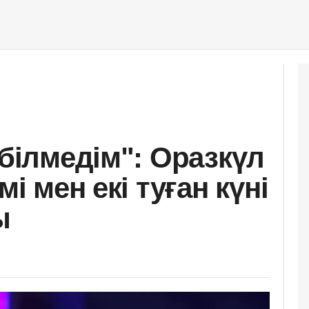
 білмедім": Оразкүл
мі мен екі туған күні
ы