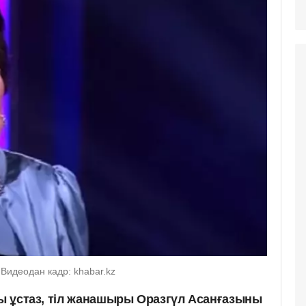
Видеодан кадр: khabar.kz
ты ұстаз, тіл жанашыры Оразгүл Асанғазыны