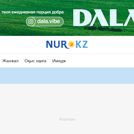
Жанжал
Оқыс оқиға
Имидж