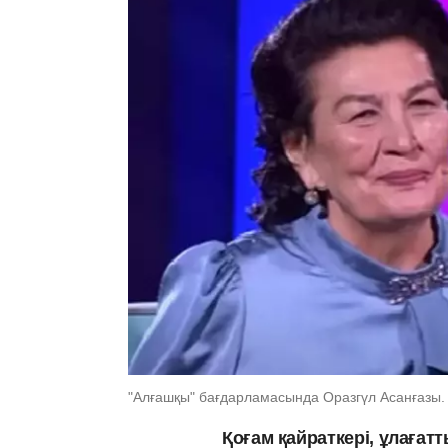
"Алғашқы" бағдарламасында Оразгүл Асанғазы. 
Қоғам қайраткері, ұлағат