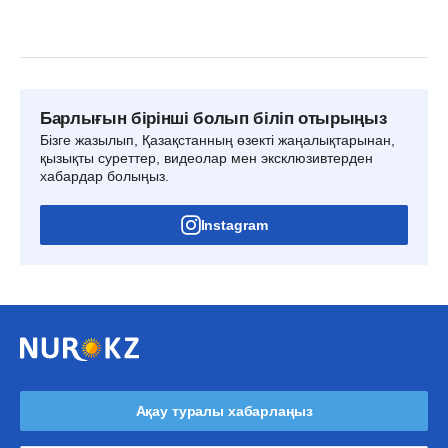
Барлығын бірінші болып біліп отырыңыз
Бізге жазылып, Қазақстанның өзекті жаңалықтарынан,
қызықты суреттер, видеолар мен эксклюзивтерден
хабардар болыңыз.
Instagram
Ақау туралы хабарлаңыз