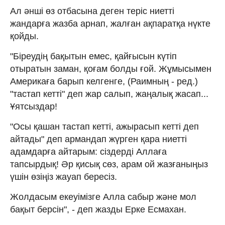
Ал әнші өз отбасына деген теріс ниетті
жандарға жазба арнап, жалған ақпаратқа нүкте
қойды.
"Біреудің бақытын емес, қайғысын күтіп
отыратын заман, қоғам болды ғой. Жұмысымен
Америкаға барып келгенге, (Раимның - ред.)
"тастап кетті" деп жар салып, жаңалық жасап...
Ұятсыздар!
"Осы қашан тастап кетті, ажырасып кетті деп
айтады" деп армандап жүрген қара ниетті
адамдарға айтарым: сіздерді Аллаға
тапсырдық! Әр қисық сөз, арам ой жазғаныңыз
үшін өзіңіз жауап бересіз.
Жолдасым екеуімізге Алла сабыр және мол
бақыт берсін", - деп жазды Ерке Есмахан.