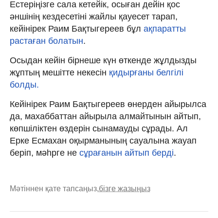
Естеріңізге сала кетейік, осыған дейін қос
әншінің кездесетіні жайлы қауесет тарап,
кейінірек Раим Бақтыгереев бұл
ақпаратты
растаған болатын
.
Осыдан кейін бірнеше күн өткенде жұлдызды
жұптың мешітте некесін
қидырғаны белгілі
болды.
Кейінірек Раим Бақтыгереев өнерден айырылса
да, махаббаттан айырыла алмайтынын айтып,
көпшіліктен өздерін сынамауды сұрады. Ал
Ерке Есмахан оқырманының сауалына жауап
беріп, мәһрге не
сұрағанын айтып берді
.
Мәтіннен қате тапсаңыз,
бізге жазыңыз