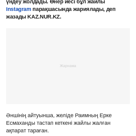
үндеу жолдады. Өнер иесі бұл жайлы
Instagram
парақшасында жариялады, деп
жазады KAZ.NUR.KZ.
Әншінің айтуынша, желіде Раимның Ерке
Есмаханды тастап кеткені жайлы жалған
ақпарат тараған.