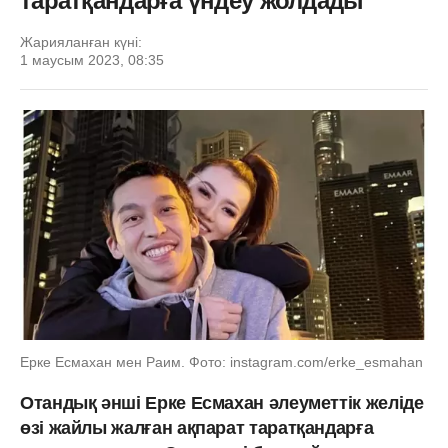
таратқандарға үндеу жолдады
Жарияланған күні:
1 маусым 2023, 08:35
Ерке Есмахан мен Раим. Фото: instagram.com/erke_esmahan
Отандық әнші Ерке Есмахан әлеуметтік желіде
өзі жайлы жалған ақпарат таратқандарға