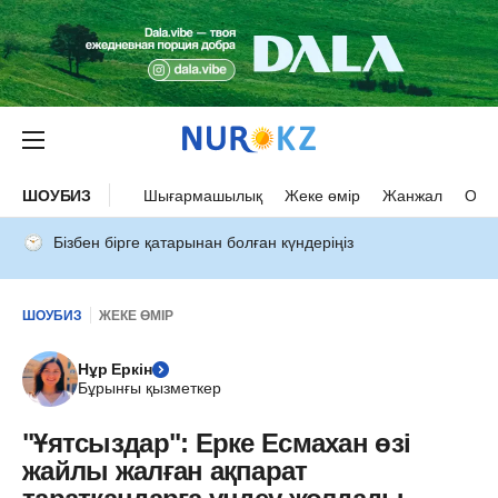
ШОУБИЗ
Шығармашылық
Жеке өмір
Жанжал
Оқыс
Бізбен бірге қатарынан болған күндеріңіз
ШОУБИЗ
ЖЕКЕ ӨМІР
Нұр Еркін
Бұрынғы қызметкер
"Ұятсыздар": Ерке Есмахан өзі
жайлы жалған ақпарат