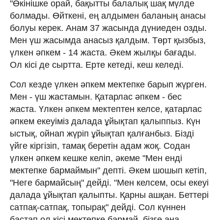
"Өкінішке орай, бақытты балалық шақ мүлде
болмады. Өйткені, ең алдымен баланың анасы
болуы керек. Анам 37 жасында дүниеден озды.
Мен үш жасымда анасыз қалдым. Төрт қызбыз,
үлкен әпкем - 14 жаста. Әкем жылқы бағады.
Ол кісі де сыртта. Ерте кетеді, кеш келеді.
Сол кезде үлкен әпкем мектепке барып жүрген.
Мен - үш жастамын. Қатарлас әпкем - бес
жаста. Үлкен әпкем мектептен келсе, қатарлас
әпкем екеуіміз далада ұйықтап қалыппыз. Күн
ыстық, ойнап жүріп ұйықтап қалғанбыз. Бізді
үйге кіргізіп, тамақ беретін адам жоқ. Содан
үлкен әпкем кешке келіп, әкеме "Мен енді
мектепке бармаймын" депті. Әкем шошып кетіп,
"Неге бармайсың" дейді. "Мен келсем, осы екеуі
далада ұйықтап қалыпты. Қарны ашқан. Беттері
сатпақ-сатпақ, топырақ" дейді. Сол күннен
бастап ол кісі мектепке бармай, бізге ана