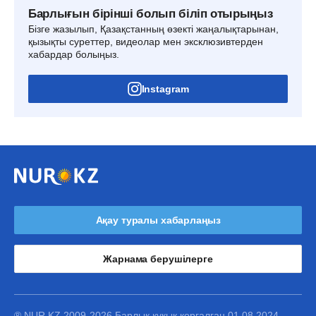
Барлығын бірінші болып біліп отырыңыз
Бізге жазылып, Қазақстанның өзекті жаңалықтарынан,
қызықты суреттер, видеолар мен эксклюзивтерден
хабардар болыңыз.
Instagram
Ақау туралы хабарлаңыз
Жарнама берушілерге
® NUR.KZ 2009-2026 Барлық құқық қорғалған 01.08.2024