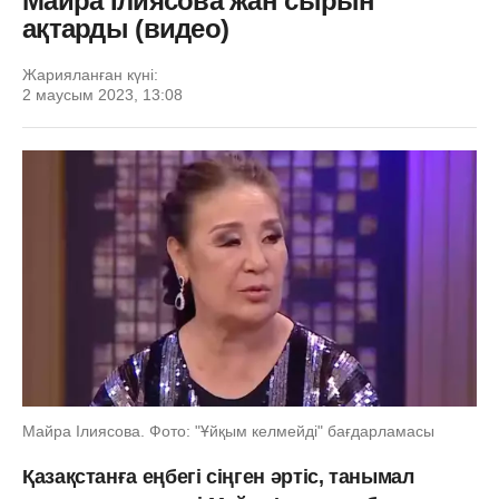
Майра Ілиясова жан сырын
ақтарды (видео)
Жарияланған күні:
2 маусым 2023, 13:08
Майра Ілиясова. Фото: "Ұйқым келмейді" бағдарламасы
Қазақстанға еңбегі сіңген әртіс, танымал