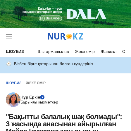
ШОУБИЗ
Шығармашылық
Жеке өмір
Жанжал
Оқыс
Бізбен бірге қатарынан болған күндеріңіз
ШОУБИЗ
ЖЕКЕ ӨМІР
Нұр Еркін
Бұрынғы қызметкер
"Бақытты балалық шақ болмады":
3 жасында анасынан айырылған