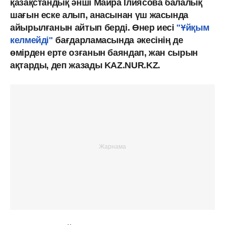
қазақстандық әнші Майра Ілиясова балалық
шағын еске алып, анасынан үш жасында
айырылғанын айтып берді. Өнер иесі
"Ұйқым
келмейді"
бағдарламасында әкесінің де
өмірден ерте озғанын баяндап, жан сырын
ақтарды, деп жазады KAZ.NUR.KZ.