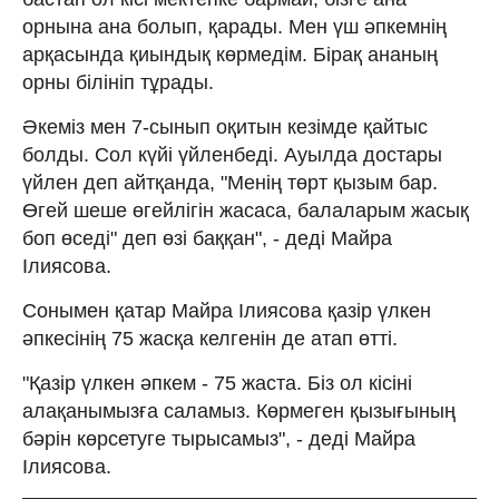
орнына ана болып, қарады. Мен үш әпкемнің
арқасында қиындық көрмедім. Бірақ ананың
орны білініп тұрады.
Әкеміз мен 7-сынып оқитын кезімде қайтыс
болды. Сол күйі үйленбеді. Ауылда достары
үйлен деп айтқанда, "Менің төрт қызым бар.
Өгей шеше өгейлігін жасаса, балаларым жасық
боп өседі" деп өзі баққан", - деді Майра
Ілиясова.
Сонымен қатар Майра Ілиясова қазір үлкен
әпкесінің 75 жасқа келгенін де атап өтті.
"Қазір үлкен әпкем - 75 жаста. Біз ол кісіні
алақанымызға саламыз. Көрмеген қызығының
бәрін көрсетуге тырысамыз", - деді Майра
Ілиясова.