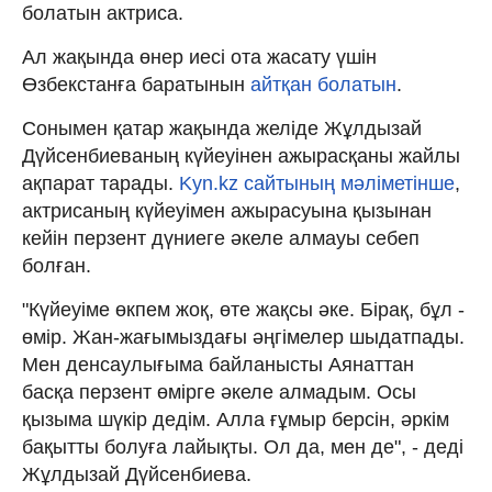
болатын актриса.
Ал жақында өнер иесі ота жасату үшін
Өзбекстанға баратынын
айтқан болатын
.
Сонымен қатар жақында желіде Жұлдызай
Дүйсенбиеваның күйеуінен ажырасқаны жайлы
ақпарат тарады.
Kyn.kz сайтының мәліметінше
,
актрисаның күйеуімен ажырасуына қызынан
кейін перзент дүниеге әкеле алмауы себеп
болған.
"Күйеуіме өкпем жоқ, өте жақсы әке. Бірақ, бұл -
өмір. Жан-жағымыздағы әңгімелер шыдатпады.
Мен денсаулығыма байланысты Аянаттан
басқа перзент өмірге әкеле алмадым. Осы
қызыма шүкір дедім. Алла ғұмыр берсін, әркім
бақытты болуға лайықты. Ол да, мен де", - деді
Жұлдызай Дүйсенбиева.