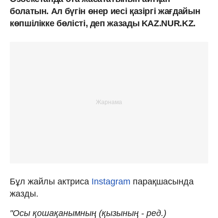
болатын. Ал бүгін өнер иесі қазіргі жағдайын
көпшілікке бөлісті, деп жазады KAZ.NUR.KZ.
Бұл жайлы актриса
Instagram
парақшасында
жазды.
"Осы қошақанымның (қызының - ред.)