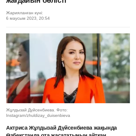
жағдайын бөлісті
Жарияланған күні:
6 маусым 2023, 20:54
Жұлдызай Дүйсенбиева. Фото:
Instagram/zhuldizay_duisenbieva
Актриса Жұлдызай Дүйсенбиева жақында
Өзбекстанда ота жасататынын айтқан