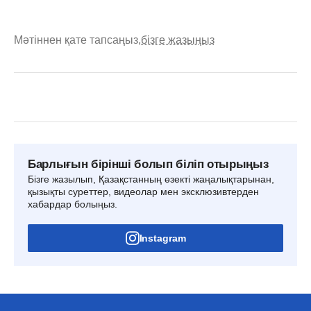
Мәтіннен қате тапсаңыз,
бізге жазыңыз
Барлығын бірінші болып біліп отырыңыз
Бізге жазылып, Қазақстанның өзекті жаңалықтарынан,
қызықты суреттер, видеолар мен эксклюзивтерден
хабардар болыңыз.
Instagram