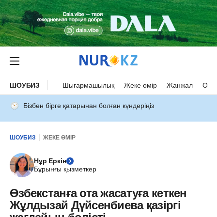
ШОУБИЗ
Шығармашылық
Жеке өмір
Жанжал
Оқыс
Бізбен бірге қатарынан болған күндеріңіз
ШОУБИЗ
ЖЕКЕ ӨМІР
Нұр Еркін
Бұрынғы қызметкер
Өзбекстанға ота жасатуға кеткен
Жұлдызай Дүйсенбиева қазіргі