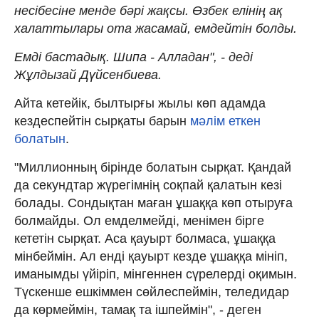
несібесіне менде бәрі жақсы. Өзбек елінің ақ
халаттылары ота жасамай, емдейтін болды.
Емді бастадық. Шипа - Алладан", - деді
Жұлдызай Дүйсенбиева.
Айта кетейік, былтырғы жылы көп адамда
кездеспейтін сырқаты барын
мәлім еткен
болатын
.
"Миллионның бірінде болатын сырқат. Қандай
да секундтар жүрегімнің соқпай қалатын кезі
болады. Сондықтан маған ұшаққа көп отыруға
болмайды. Ол емделмейді, менімен бірге
кететін сырқат. Аса қауырт болмаса, ұшаққа
мінбеймін. Ал енді қауырт кезде ұшаққа мініп,
иманымды үйіріп, мінгеннен сүрелерді оқимын.
Түскенше ешкіммен сөйлеспеймін, теледидар
да көрмеймін, тамақ та ішпеймін", - деген