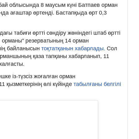
 Абай облысында 8 маусым күні Батпаев орман
а ағаштар өртенді. Бастапқыда өрт 0,3
ғы табиғи өртті сөндіру жөніндегі штаб өртті
й орманы" резерватының 14 орман
нің байланысын
тоқтатқанын хабарлады.
Сол
ш орманшының қаза тапқаны хабарланып, 11
жалғасты.
шке із-түзсіз жоғалған орман
 қызметкерінің өлі күйінде
табылғаны белгілі