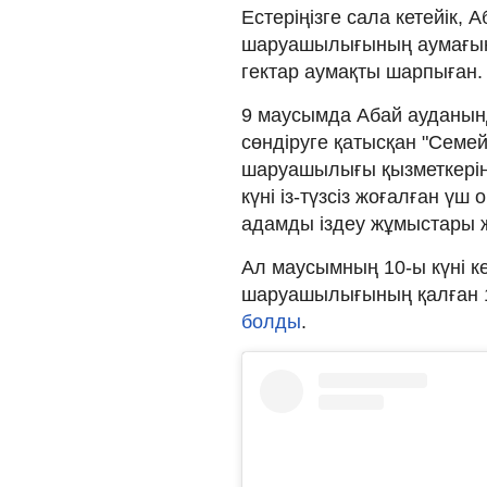
Естеріңізге сала кетейік,
шаруашылығының аумағынд
гектар аумақты шарпыған.
9 маусымда Абай ауданында
сөндіруге қатысқан "Семе
шаруашылығы қызметкері
күні із-түзсіз жоғалған ү
адамды іздеу жұмыстары 
Ал маусымның 10-ы күні ке
шаруашылығының қалған 11
болды
.