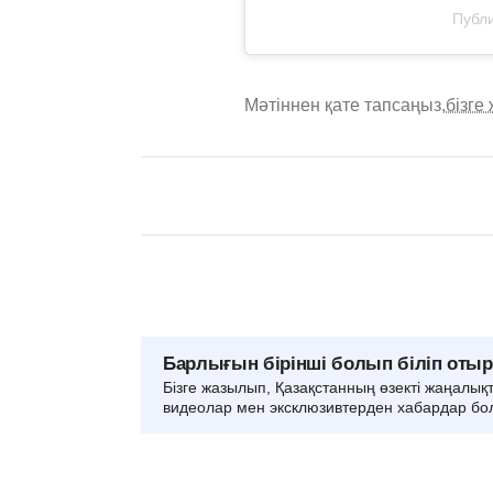
Публи
Мәтіннен қате тапсаңыз,
бізге
Барлығын бірінші болып біліп оты
Бізге жазылып, Қазақстанның өзекті жаңалық
видеолар мен эксклюзивтерден хабардар бо