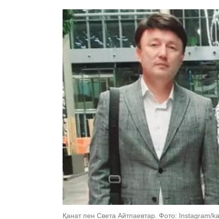
Қанат пен Света Айтпаевтар. Фото: Instagram/ka