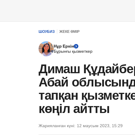
ШОУБИЗ
ЖЕКЕ ӨМІР
Нұр Еркін
Бұрынғы қызметкер
Димаш Құдайбер
Абай облысында
тапқан қызметк
көңіл айтты
Жарияланған күні:
12 маусым 2023, 15:29