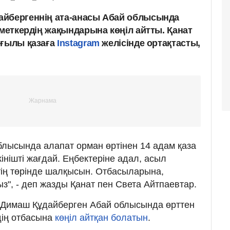
айбергеннің ата-анасы Абай облысында
зметкердің жақындарына көңіл айтты. Қанат
йғылы қазаға
Instagram
желісінде ортақтасты,
блысында алапат орман өртінен 14 адам қаза
кінішті жағдай. Еңбектеріне адал, асыл
ің төрінде шалқысын. Отбасыларына,
з", - деп жазды Қанат пен Света Айтпаевтар.
ін Димаш Құдайберген Абай облысында өрттен
дің отбасына
көңіл айтқан болатын
.