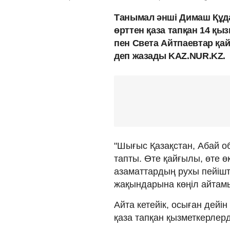
Танымал әнші Димаш Құд
өрттен қаза тапқан 14 қы
пен Света Айтпаевтар қа
деп жазады KAZ.NUR.KZ.
"Шығыс Қазақстан, Абай о
тапты. Өте қайғылы, өте ө
азаматтардың рухы пейішт
жақындарына көңіл айтамы
Айта кетейік, осыған дей
қаза тапқан қызметкерлер