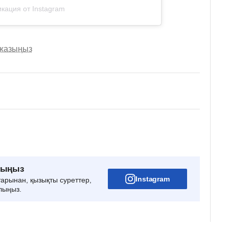
кация от Instagram
 жазыңыз
рыңыз
Instagram
тарынан, қызықты суреттер,
лыңыз.