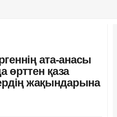
геннің ата-анасы
 өрттен қаза
ердің жақындарына