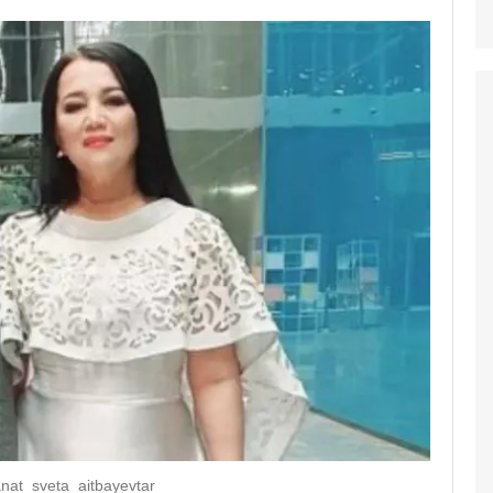
nat_sveta_aitbayevtar