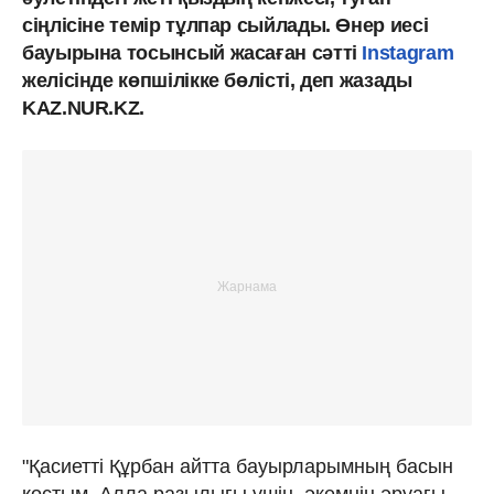
сіңлісіне темір тұлпар сыйлады. Өнер иесі
бауырына тосынсый жасаған сәтті
Instagram
желісінде көпшілікке бөлісті, деп жазады
KAZ.NUR.KZ.
"Қасиетті Құрбан айтта бауырларымның басын
қостым. Алла разылығы үшін, әкемнің әруағы