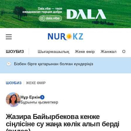
ШОУБИЗ
Шығармашылық
Жеке өмір
Жанжал
Оқыс
Бізбен бірге қатарынан болған күндеріңіз
ШОУБИЗ
ЖЕКЕ ӨМІР
Нұр Еркін
Бұрынғы қызметкер
Жазира Байырбекова кенже
сіңлісіне су жаңа көлік алып берді