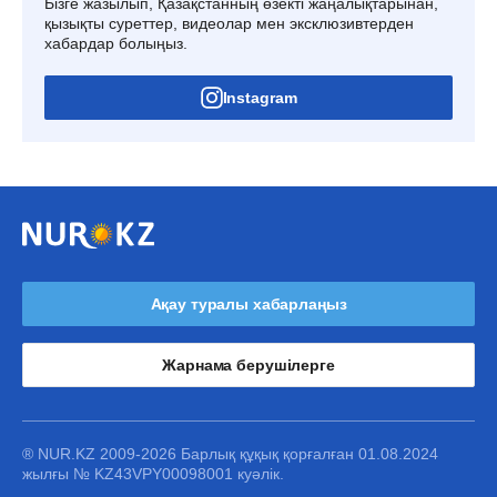
Бізге жазылып, Қазақстанның өзекті жаңалықтарынан,
қызықты суреттер, видеолар мен эксклюзивтерден
хабардар болыңыз.
Instagram
Ақау туралы хабарлаңыз
Жарнама берушілерге
® NUR.KZ 2009-2026 Барлық құқық қорғалған 01.08.2024
жылғы № KZ43VPY00098001 куәлік.