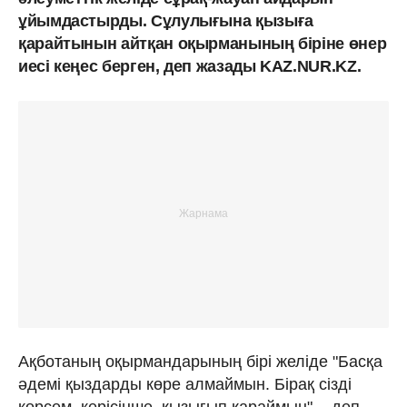
ұйымдастырды. Сұлулығына қызыға
қарайтынын айтқан оқырманының біріне өнер
иесі кеңес берген, деп жазады KAZ.NUR.KZ.
Ақботаның оқырмандарының бірі желіде "Басқа
әдемі қыздарды көре алмаймын. Бірақ сізді
көрсем, керісінше, қызығып қараймын", - деп