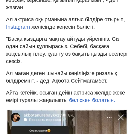
жазған.
Ал актриса оқырманына алғыс білдіре отырып,
Instagram
желісінде кеңесін бөлісті.
"Басқа қыздарға мақтау айтуды үйреніңіз. Сіз
одан сайын құлпырасыз. Себебі, басқаға
жақсылық тілеу, қуанту өз бақытыңызды еселері
сөзсіз.
Ал маған деген шынайы көңіліңізге ризалық
білдіремін", - деді Ақбота Сейтмағамбет.
Айта кетейік, осыған дейін актриса желіде жеке
өмірі туралы жаңалықты
бөліскен болатын.