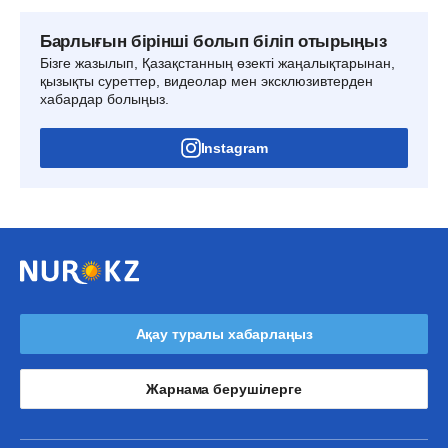
Барлығын бірінші болып біліп отырыңыз
Бізге жазылып, Қазақстанның өзекті жаңалықтарынан,
қызықты суреттер, видеолар мен эксклюзивтерден
хабардар болыңыз.
Instagram
Ақау туралы хабарлаңыз
Жарнама берушілерге