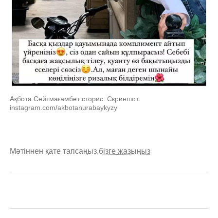
Ақбота Сейтмағамбет сторис. Скриншот:
instagram.com/akbotanurabaykyzy
Мәтіннен қате тапсаңыз,
бізге жазыңыз