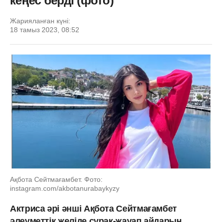
кеңес берді (фото)
Жарияланған күні:
18 тамыз 2023, 08:52
Ақбота Сейтмағамбет. Фото:
instagram.com/akbotanurabaykyzy
Актриса әрі әнші Ақбота Сейтмағамбет
әлеуметтік желіде сұрақ-жауап айдарын