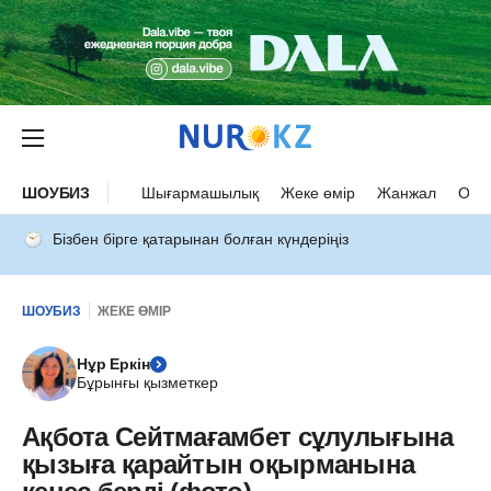
ШОУБИЗ
Шығармашылық
Жеке өмір
Жанжал
Оқыс
Бізбен бірге қатарынан болған күндеріңіз
ШОУБИЗ
ЖЕКЕ ӨМІР
Нұр Еркін
Бұрынғы қызметкер
Ақбота Сейтмағамбет сұлулығына
қызыға қарайтын оқырманына