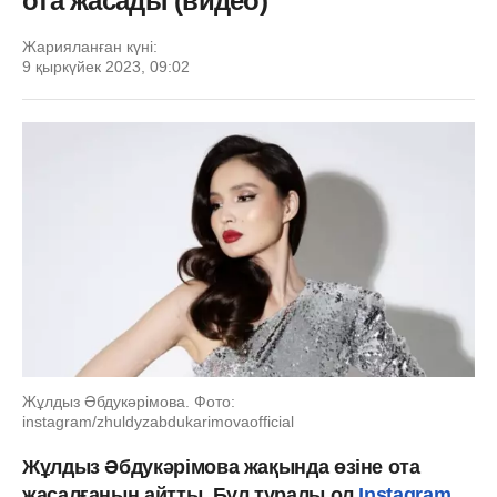
ота жасады (видео)
Жарияланған күні:
9 қыркүйек 2023, 09:02
Жұлдыз Әбдукәрімова. Фото:
instagram/zhuldyzabdukarimovaofficial
Жұлдыз Әбдукәрімова жақында өзіне ота
жасалғанын айтты. Бұл туралы ол
Instagram