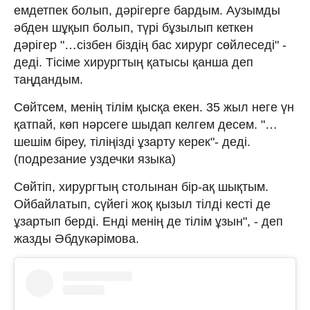
емдетпек болып, дәрігерге бардым. Аузымды
әбден шұқып болып, түрі бұзылып кеткен
дәрігер "…сізбен біздің бас хирург сөйлеседі" -
деді. Тісіме хирургтың қатысы қанша деп
таңдандым.
Сөйтсем, менің тілім қысқа екен. 35 жыл неге үн
қатпай, көп нәрсеге шыдап келгем десем. "…
шешім біреу, тіліңізді ұзарту керек"- деді.
(подрезание уздечки языка)
Сөйтіп, хирургтың столынан бір-ақ шықтым.
Ойбайлатып, сүйегі жоқ қызыл тілді кесті де
ұзартып берді. Енді менің де тілім ұзын", - деп
жазды Әбдукәрімова.