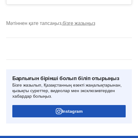
Мәтіннен қате тапсаңыз,
бізге жазыңыз
Барлығын бірінші болып біліп отырыңыз
Бізге жазылып, Қазақстанның өзекті жаңалықтарынан,
қызықты суреттер, видеолар мен эксклюзивтерден
хабардар болыңыз.
Instagram