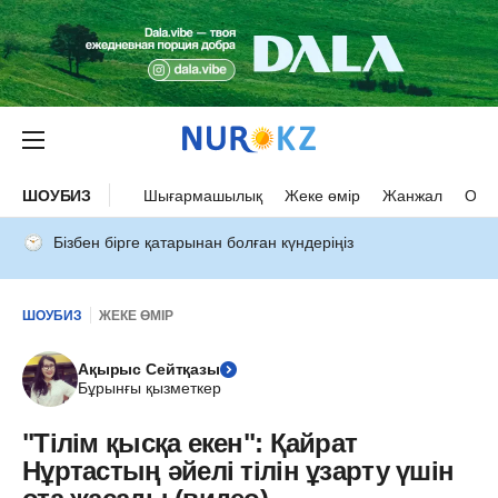
ШОУБИЗ
Шығармашылық
Жеке өмір
Жанжал
Оқыс
Бізбен бірге қатарынан болған күндеріңіз
ШОУБИЗ
ЖЕКЕ ӨМІР
Ақырыс Сейтқазы
Бұрынғы қызметкер
"Тілім қысқа екен": Қайрат
Нұртастың әйелі тілін ұзарту үшін